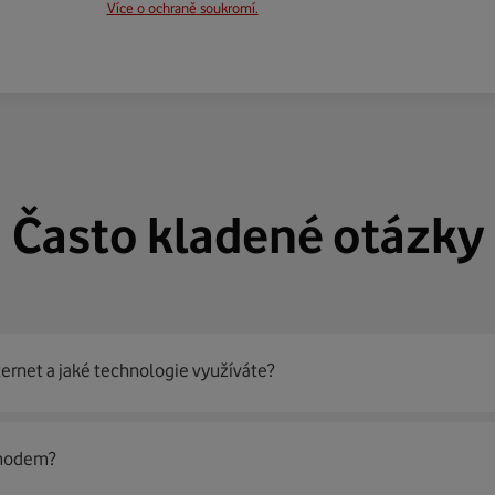
Více o ochraně soukromí.
Často kladené otázky
ternet a jaké technologie využíváte?
out
99 % českých domácností
prostřednictvím několika technol
 modem?
jít nejoptimálnější řešení na vaší adrese.