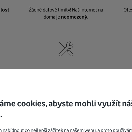
lost
Žádné datové limity! Náš internet na
Ote
doma je
neomezený
.
né
,
Nic nepotřebujete, o vybavení i instalaci
K pe
se
postaráme my
.
áme cookies, abyste mohli využít ná
.
Mohlo by vás zajímat
nabídnout co nejlepší zážitek na našem webu, a proto používám