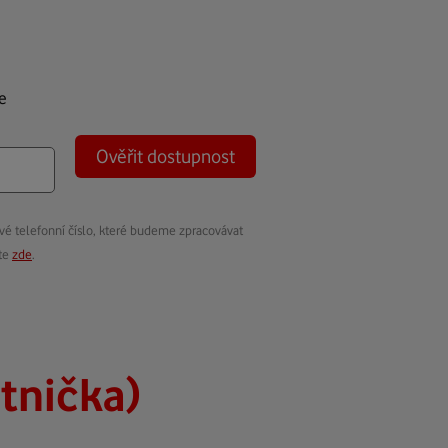
e
Ověřit dostupnost
vé telefonní číslo, které budeme zpracovávat
ete
zde
.
atnička)