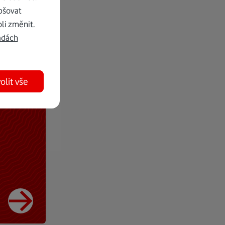
pšovat
li změnit.
adách
olit vše