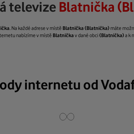
á televize
Blatnička (B
nička
. Na každé adrese v místě
Blatnička
(Blatnička)
máte možnos
internetu nabízíme v místě
Blatnička
v dané obci
(Blatnička)
a k 
ody internetu od Voda