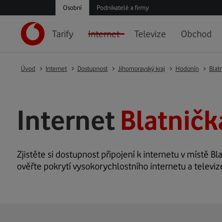
Osobní
Podnikatelé a firmy
Tarify
Internet
Televize
Obchod
Úvod
Internet
Dostupnost
Jihomoravský kraj
Hodonín
Blat
Internet
Blatničk
Zjistěte si dostupnost připojení k internetu v místě Bla
ověřte pokrytí vysokorychlostního internetu a televize