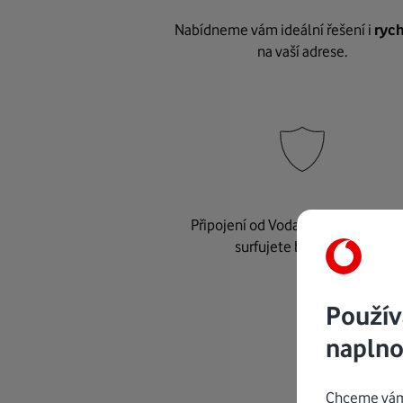
Nabídneme vám ideální řešení i
rych
na vaší adrese.
Připojení od Vodafonu je
bezpeč
surfujete bez starostí.
Použív
naplno
Chceme vám 