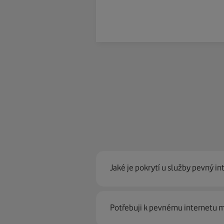
Jaké je pokrytí u služby pevný in
Pevný internet můžeme nabídn
Potřebuji k pevnému internetu
optické sítě. Díky tomu umíme na