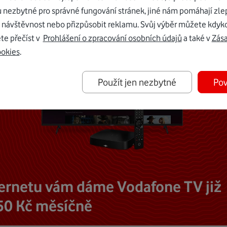
u nezbytné pro správné fungování stránek, jiné nám pomáhají zle
 návštěvnost nebo přizpůsobit reklamu. Svůj výběr můžete kdyko
te přečíst v
Prohlášení o zpracování osobních údajů
a také v
Zás
ookies
.
Použít jen nezbytné
Pov
ternetu vám dáme Vodafone TV již
50 Kč měsíčně