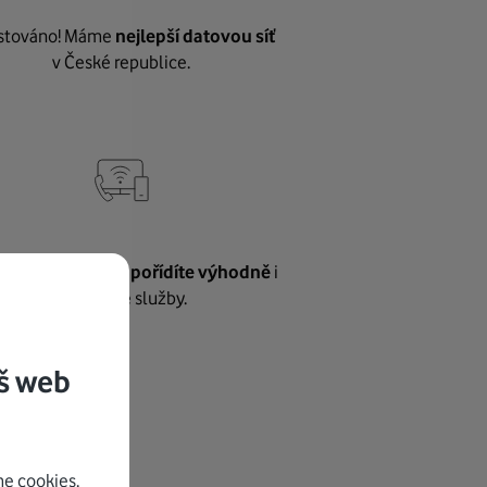
stováno! Máme
nejlepší datovou síť
v České republice.
vnému internetu
pořídíte výhodně
i
další naše služby.
š web
e cookies.