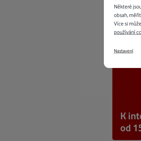
Některé jso
obsah, měřit
Více si může
používání c
Nastavení
K in
od 1