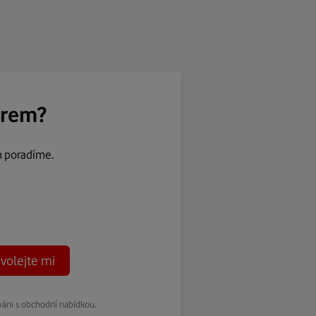
ěrem?
m poradíme.
volejte mi
váni s obchodní nabídkou.