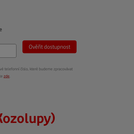
e
Ověřit dostupnost
vé telefonní číslo, které budeme zpracovávat
ete
zde
.
Kozolupy)