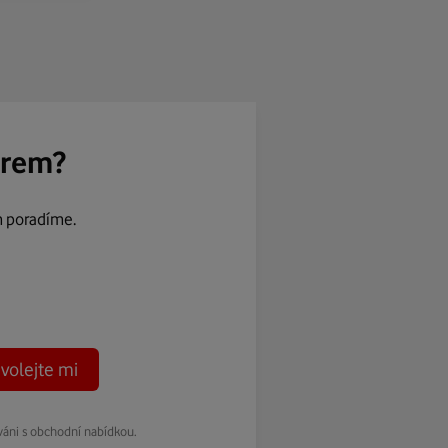
ěrem?
m poradíme.
volejte mi
váni s obchodní nabídkou.