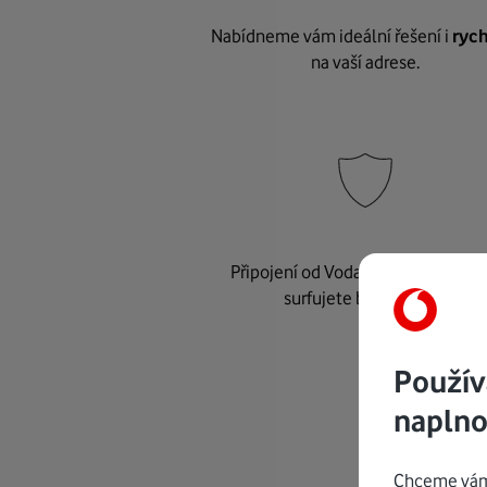
Nabídneme vám ideální řešení i
rych
na vaší adrese.
Připojení od Vodafonu je
bezpeč
surfujete bez starostí.
Použív
naplno
Chceme vám 