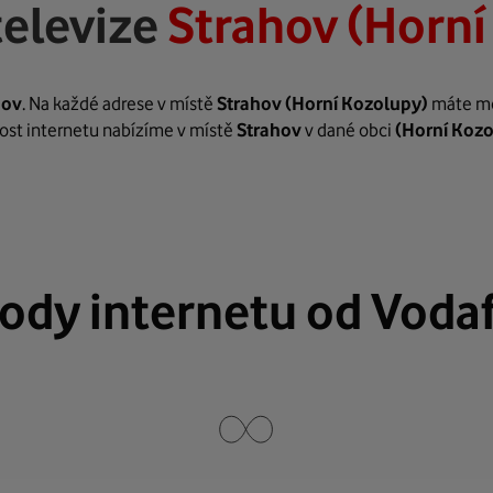
televize
Strahov (Horní
hov
. Na každé adrese v místě
Strahov
(Horní Kozolupy)
máte mož
hlost internetu nabízíme v místě
Strahov
v dané obci
(Horní Koz
ody internetu od Voda