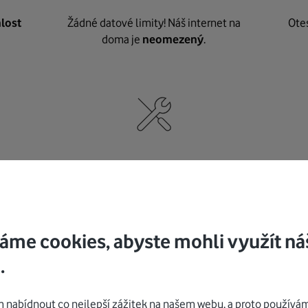
lost
Žádné datové limity! Náš internet na
Ote
doma je
neomezený
.
né
,
Nic nepotřebujete, o vybavení i instalaci
K pe
se
postaráme my
.
áme cookies, abyste mohli využít ná
.
Mohlo by vás zajímat
nabídnout co nejlepší zážitek na našem webu, a proto používám