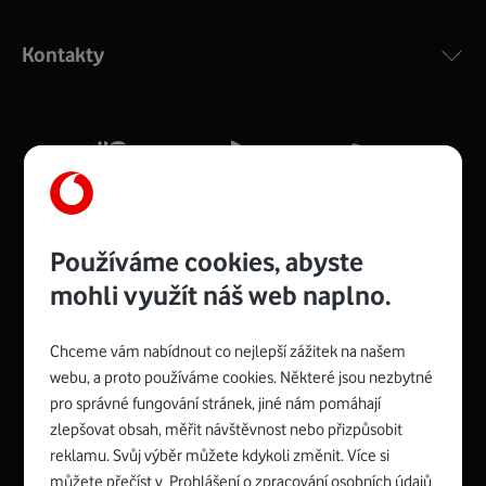
Výkonný bezdrátový modem s Wi-Fi standardem 802.11
ac a pokrytím ve dvou pásmech 2,4 i 5 GHz, který zajistí
Kontakty
silný signál pro celou domácnost. Kompaktní rozměry 21
x 16 x 4 cm, 4 Gigabitové LAN porty a rychlost až 500
Mb/s.
Více o COMPAL CH7465VF
Používáme cookies, abyste
mohli využít náš web naplno.
Chceme vám nabídnout co nejlepší zážitek na našem
Spojte se s Vodafonem
webu, a proto používáme cookies. Některé jsou nezbytné
pro správné fungování stránek, jiné nám pomáhají
Zyxel VMG8623-T50B
:
zlepšovat obsah, měřit návštěvnost nebo přizpůsobit
Rozměry modemu jsou 16 x 22 x 7,5 cm (včetně stojánku)
reklamu. Svůj výběr můžete kdykoli změnit. Více si
a nabízí 4 gigabitové LAN porty a bezdrátové připojení Wi-
můžete přečíst v
Prohlášení o zpracování osobních údajů