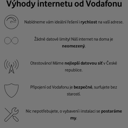
Výhody internetu od Vodafonu
Nabídneme vám ideální řešení i
rychlost
na vaší adrese.
Žádné datové limity! Náš internet na doma je
neomezený
.
Otestováno! Máme
nejlepší datovou síť
v České
republice.
Připojení od Vodafonu je
bezpečné
, surfujete bez
starostí.
Nic nepotřebujete, o vybavení i instalaci se
postaráme
my
.