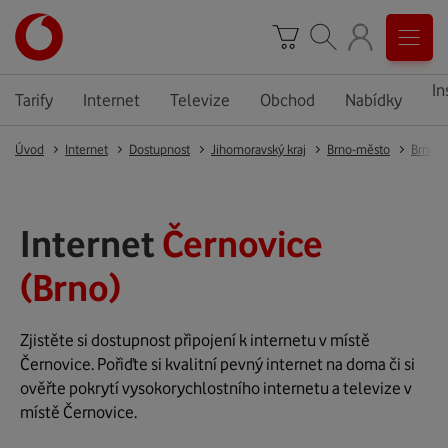
In
Tarify
Internet
Televize
Obchod
Nabídky
Úvod
Internet
Dostupnost
Jihomoravský kraj
Brno-město
Brno
Internet
Černovice
(Brno)
Zjistěte si dostupnost připojení k internetu v místě
Černovice. Pořiďte si kvalitní pevný internet na doma či si
ověřte pokrytí vysokorychlostního internetu a televize v
místě Černovice.