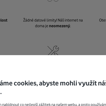
lost
Žádné datové limity! Náš internet na
Ote
doma je
neomezený
.
né
,
Nic nepotřebujete, o vybavení i instalaci
K pe
se
postaráme my
.
áme cookies, abyste mohli využít ná
.
nabídnout co nejlepší zážitek na našem webu, a proto používám