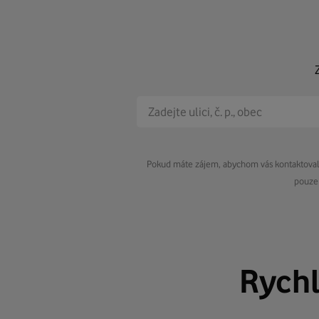
Pokud máte zájem, abychom vás kontaktovali 
pouze 
Rych