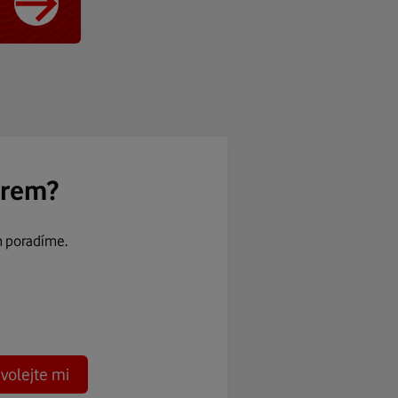
ěrem?
m poradíme.
volejte mi