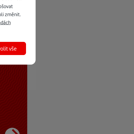
pšovat
li změnit.
adách
olit vše