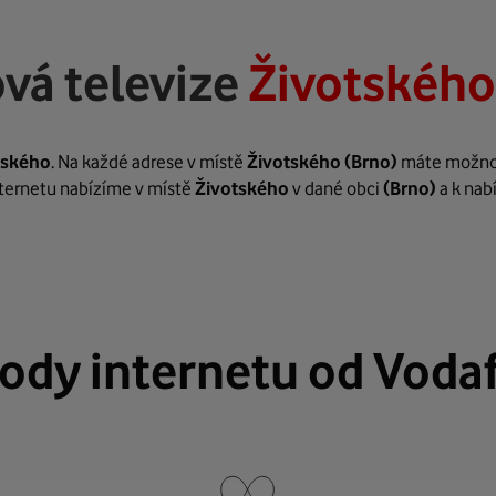
vá televize
Životského
tského
. Na každé adrese v místě
Životského
(Brno)
máte možnost
internetu nabízíme v místě
Životského
v dané obci
(Brno)
a k nab
ody internetu od Voda