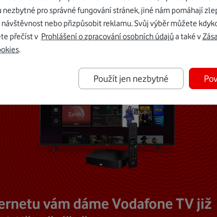
Mohlo by vás zajímat
u nezbytné pro správné fungování stránek, jiné nám pomáhají zle
 návštěvnost nebo přizpůsobit reklamu. Svůj výběr můžete kdyko
te přečíst v
Prohlášení o zpracování osobních údajů
a také v
Zás
ookies
.
Použít jen nezbytné
Pov
ternetu vám dáme Vodafone TV již