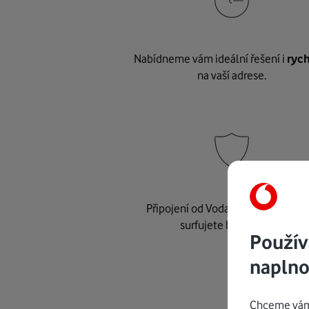
Nabídneme vám ideální řešení i
rych
na vaší adrese.
Připojení od Vodafonu je
bezpeč
surfujete bez starostí.
Použív
naplno
Chceme vám 