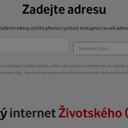
Zadejte adresu
Zadáním adresy zjistíte přesnou rychlost dostupnou na vaší adres
s individuální nabídkou služeb, udělte nám souhlas s kontaktem tím, že vyplníte s
pro tento účel. Více o ochraně soukromí a možnostech odvolání souhlasu nalezn
lý
internet
Životského 