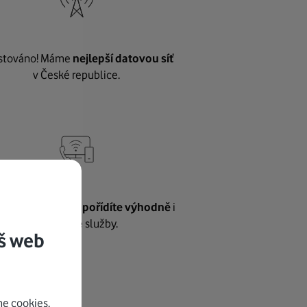
stováno! Máme
nejlepší datovou síť
v České republice.
vnému internetu
pořídíte výhodně
i
další naše služby.
š web
e cookies.