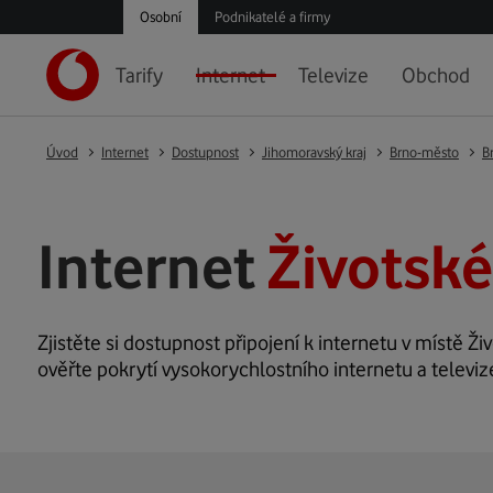
Osobní
Podnikatelé a firmy
Tarify
Internet
Televize
Obchod
Úvod
Internet
Dostupnost
Jihomoravský kraj
Brno-město
B
Internet
Životské
Zjistěte si dostupnost připojení k internetu v místě Ži
ověřte pokrytí vysokorychlostního internetu a televiz