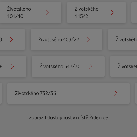
Životského
Životského
101/10
115/2
0
Životského 403/22
Životské
28
Životského 643/30
Životské
Životského 732/36
Zobrazit dostupnost v místě Židenice