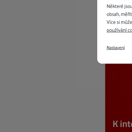
Některé jso
obsah, měřit
Více si může
používání c
Nastavení
K in