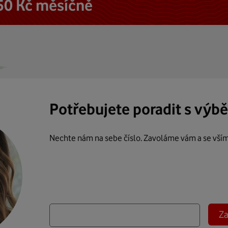
50 Kč měsíčně
Potřebujete poradit s výb
Nechte nám na sebe číslo. Zavoláme vám a se vší
Za