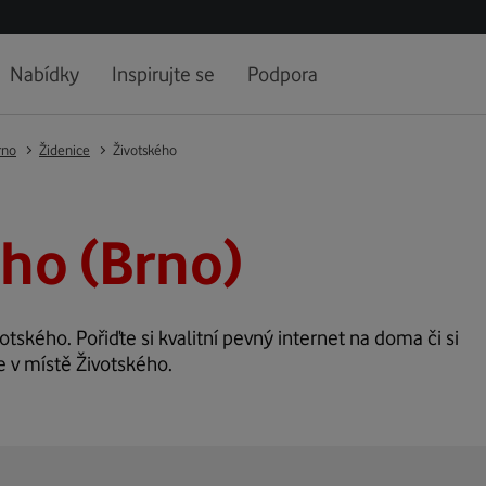
Nabídky
Inspirujte se
Podpora
rno
Židenice
Životského
ho (Brno)
votského. Pořiďte si kvalitní pevný internet na doma či si
e v místě Životského.