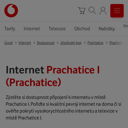
In
Tarify
Internet
Televize
Obchod
Nabídky
Úvod
Internet
Dostupnost
Jihočeský kraj
Prachatice
Prachatice
Internet
Prachatice I
(Prachatice)
Zjistěte si dostupnost připojení k internetu v místě
Prachatice I. Pořiďte si kvalitní pevný internet na doma či si
ověřte pokrytí vysokorychlostního internetu a televize v
místě Prachatice I.