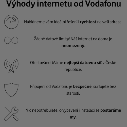
Výhody internetu od Vodafonu
Nabídneme vám ideální řešení i
rychlost
na vaší adrese.
Žádné datové limity! Náš internet na doma je
neomezený
.
Otestováno! Máme
nejlepší datovou síť
v České
republice.
Připojení od Vodafonu je
bezpečné
, surfujete bez
starostí.
Nic nepotřebujete, o vybavení i instalaci se
postaráme
my
.