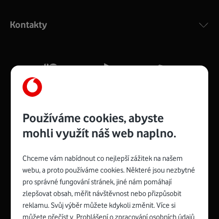
Výkonný bezdrátový modem s Wi-Fi standardem 802.11
ac a pokrytím ve dvou pásmech 2,4 i 5 GHz, který zajistí
Kontakty
silný signál pro celou domácnost. Kompaktní rozměry 21
x 16 x 4 cm, 4 Gigabitové LAN porty a rychlost až 500
Mb/s.
Více o COMPAL CH7465VF
Používáme cookies, abyste
mohli využít náš web naplno.
Chceme vám nabídnout co nejlepší zážitek na našem
Spojte se s Vodafonem
webu, a proto používáme cookies. Některé jsou nezbytné
pro správné fungování stránek, jiné nám pomáhají
Zyxel VMG8623-T50B
:
zlepšovat obsah, měřit návštěvnost nebo přizpůsobit
Rozměry modemu jsou 16 x 22 x 7,5 cm (včetně stojánku)
reklamu. Svůj výběr můžete kdykoli změnit. Více si
a nabízí 4 gigabitové LAN porty a bezdrátové připojení Wi-
můžete přečíst v
Prohlášení o zpracování osobních údajů