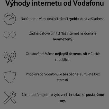
Výhody internetu od Vodafonu
Nabídneme vám ideální řešení i
rychlost
na vaší adrese.
Žádné datové limity! Náš internet na doma je
neomezený
.
Otestováno! Máme
nejlepší datovou síť
v České
republice.
Připojení od Vodafonu je
bezpečné
, surfujete bez
starostí.
Nic nepotřebujete, o vybavení i instalaci se
postaráme
my
.