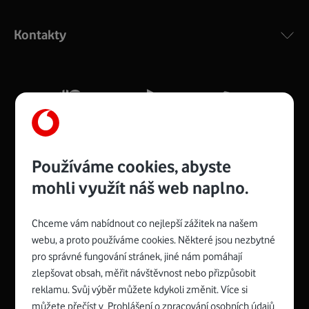
Výkonný bezdrátový modem s Wi-Fi standardem 802.11
ac a pokrytím ve dvou pásmech 2,4 i 5 GHz, který zajistí
Kontakty
silný signál pro celou domácnost. Kompaktní rozměry 21
x 16 x 4 cm, 4 Gigabitové LAN porty a rychlost až 500
Mb/s.
Více o COMPAL CH7465VF
Používáme cookies, abyste
mohli využít náš web naplno.
Chceme vám nabídnout co nejlepší zážitek na našem
Spojte se s Vodafonem
webu, a proto používáme cookies. Některé jsou nezbytné
pro správné fungování stránek, jiné nám pomáhají
Zyxel VMG8623-T50B
:
zlepšovat obsah, měřit návštěvnost nebo přizpůsobit
Rozměry modemu jsou 16 x 22 x 7,5 cm (včetně stojánku)
reklamu. Svůj výběr můžete kdykoli změnit. Více si
a nabízí 4 gigabitové LAN porty a bezdrátové připojení Wi-
můžete přečíst v
Prohlášení o zpracování osobních údajů