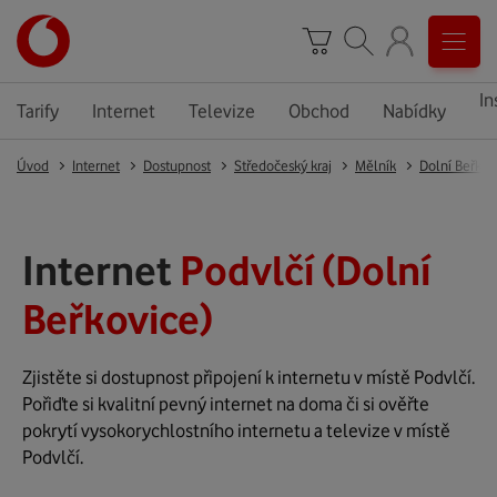
In
Tarify
Internet
Televize
Obchod
Nabídky
Úvod
Internet
Dostupnost
Středočeský kraj
Mělník
Dolní Beřkov
Internet
Podvlčí (Dolní
Beřkovice)
Zjistěte si dostupnost připojení k internetu v místě Podvlčí.
Pořiďte si kvalitní pevný internet na doma či si ověřte
pokrytí vysokorychlostního internetu a televize v místě
Podvlčí.