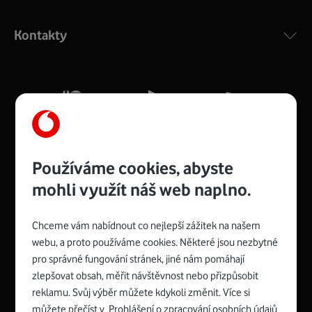
Výkonný bezdrátový modem s Wi-Fi standardem 802.11
ac a pokrytím ve dvou pásmech 2,4 i 5 GHz, který zajistí
Kontakty
silný signál pro celou domácnost. Kompaktní rozměry 21
x 16 x 4 cm, 4 Gigabitové LAN porty a rychlost až 500
Mb/s.
Více o COMPAL CH7465VF
Používáme cookies, abyste
mohli využít náš web naplno.
Chceme vám nabídnout co nejlepší zážitek na našem
Spojte se s Vodafonem
webu, a proto používáme cookies. Některé jsou nezbytné
pro správné fungování stránek, jiné nám pomáhají
Zyxel VMG8623-T50B
:
zlepšovat obsah, měřit návštěvnost nebo přizpůsobit
Rozměry modemu jsou 16 x 22 x 7,5 cm (včetně stojánku)
reklamu. Svůj výběr můžete kdykoli změnit. Více si
a nabízí 4 gigabitové LAN porty a bezdrátové připojení Wi-
můžete přečíst v
Prohlášení o zpracování osobních údajů