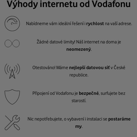
Výhody internetu od Vodafonu
Nabídneme vám ideální řešení i
rychlost
na vaší adrese.
Žádné datové limity! Náš internet na doma je
neomezený
.
Otestováno! Máme
nejlepší datovou síť
v České
republice.
Připojení od Vodafonu je
bezpečné
, surfujete bez
starostí.
Nic nepotřebujete, o vybavení i instalaci se
postaráme
my
.