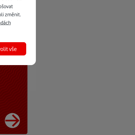
pšovat
li změnit.
adách
olit vše