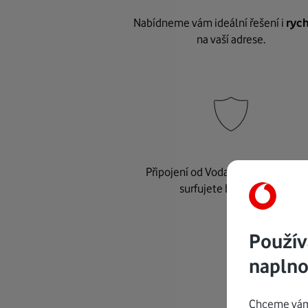
Nabídneme vám ideální řešení i
rych
na vaší adrese.
Připojení od Vodafonu je
bezpeč
surfujete bez starostí.
Použív
naplno
Chceme vám 