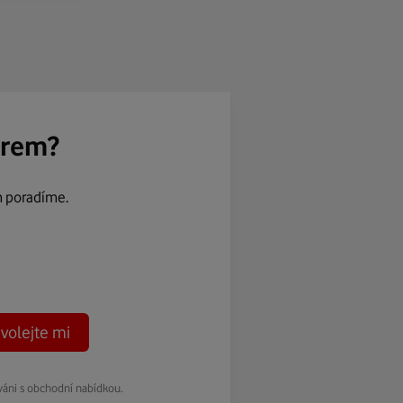
ěrem?
m poradíme.
volejte mi
váni s obchodní nabídkou.