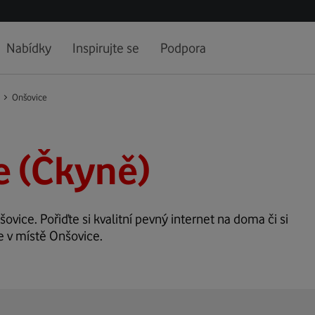
Nabídky
Inspirujte se
Podpora
Onšovice
e (Čkyně)
šovice. Pořiďte si kvalitní pevný internet na doma či si
e v místě Onšovice.