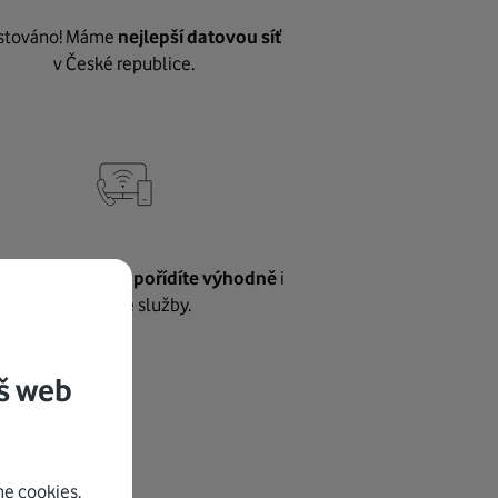
stováno! Máme
nejlepší datovou síť
v České republice.
vnému internetu
pořídíte výhodně
i
další naše služby.
š web
e cookies.