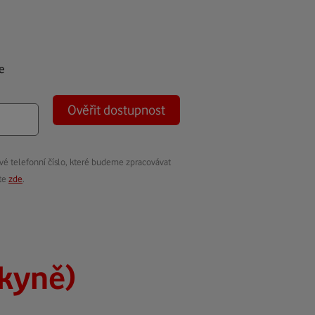
e
Ověřit dostupnost
vé telefonní číslo, které budeme zpracovávat
ete
zde
.
kyně)