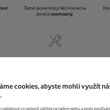
lost
Žádné datové limity! Náš internet na
Ote
doma je
neomezený
.
né
,
Nic nepotřebujete, o vybavení i instalaci
K pe
se
postaráme my
.
áme cookies, abyste mohli využít ná
.
Mohlo by vás zajímat
nabídnout co nejlepší zážitek na našem webu, a proto používám