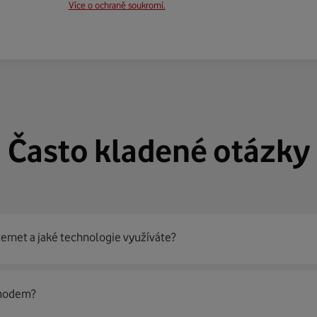
Více o ochraně soukromí.
Často kladené otázky
ternet a jaké technologie využíváte?
out
99 % českých domácností
prostřednictvím několika technol
 modem?
jít nejoptimálnější řešení na vaší adrese.