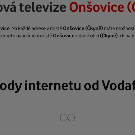
vá televize
Onšovice (
vice
. Na každé adrese v místě
Onšovice
(Čkyně)
máte možnost za
internetu nabízíme v místě
Onšovice
v dané obci
(Čkyně)
a k nab
ody internetu od Voda