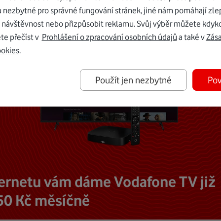
u nezbytné pro správné fungování stránek, jiné nám pomáhají zle
 návštěvnost nebo přizpůsobit reklamu. Svůj výběr můžete kdyko
te přečíst v
Prohlášení o zpracování osobních údajů
a také v
Zás
ookies
.
Použít jen nezbytné
Pov
ternetu vám dáme Vodafone TV již
50 Kč měsíčně