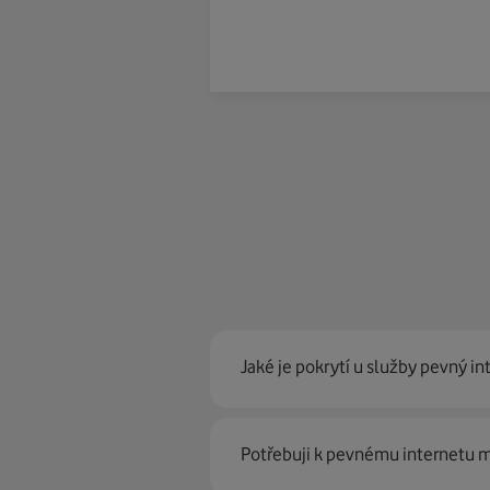
Jaké je pokrytí u služby pevný in
Pevný internet můžeme nabídn
Potřebuji k pevnému internetu
optické sítě. Díky tomu umíme na