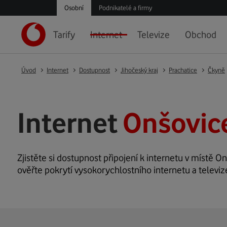
Osobní
Podnikatelé a firmy
Tarify
Internet
Televize
Obchod
Úvod
Internet
Dostupnost
Jihočeský kraj
Prachatice
Čkyně
Internet
Onšovic
Zjistěte si dostupnost připojení k internetu v místě On
ověřte pokrytí vysokorychlostního internetu a televiz