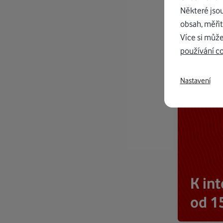
Některé jso
obsah, měřit
Více si může
používání c
Nastavení
K in
od 1