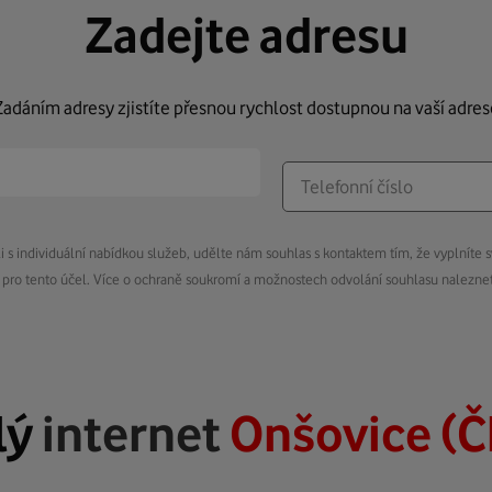
Zadejte adresu
Zadáním adresy zjistíte přesnou rychlost dostupnou na vaší adres
s individuální nabídkou služeb, udělte nám souhlas s kontaktem tím, že vyplníte s
pro tento účel. Více o ochraně soukromí a možnostech odvolání souhlasu nalezn
lý
internet
Onšovice (Č