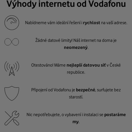
Výhody internetu od Vodafonu
Nabídneme vám ideální řešení i
rychlost
na vaší adrese.
Žádné datové limity! Náš internet na doma je
neomezený
.
Otestováno! Máme
nejlepší datovou síť
v České
republice.
Připojení od Vodafonu je
bezpečné
, surfujete bez
starostí.
Nic nepotřebujete, o vybavení i instalaci se
postaráme
my
.