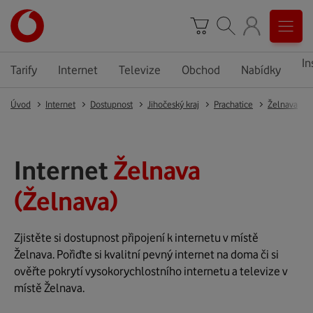
In
Tarify
Internet
Televize
Obchod
Nabídky
Úvod
Internet
Dostupnost
Jihočeský kraj
Prachatice
Želnava
Internet
Želnava
(Želnava)
Zjistěte si dostupnost připojení k internetu v místě
Želnava. Pořiďte si kvalitní pevný internet na doma či si
ověřte pokrytí vysokorychlostního internetu a televize v
místě Želnava.