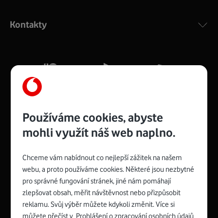
Výkonný bezdrátový modem s Wi-Fi standardem 802.11
ac a pokrytím ve dvou pásmech 2,4 i 5 GHz, který zajistí
Kontakty
silný signál pro celou domácnost. Kompaktní rozměry 21
x 16 x 4 cm, 4 Gigabitové LAN porty a rychlost až 500
Mb/s.
Více o COMPAL CH7465VF
Používáme cookies, abyste
mohli využít náš web naplno.
Chceme vám nabídnout co nejlepší zážitek na našem
Spojte se s Vodafonem
webu, a proto používáme cookies. Některé jsou nezbytné
pro správné fungování stránek, jiné nám pomáhají
Zyxel VMG8623-T50B
:
zlepšovat obsah, měřit návštěvnost nebo přizpůsobit
Rozměry modemu jsou 16 x 22 x 7,5 cm (včetně stojánku)
reklamu. Svůj výběr můžete kdykoli změnit. Více si
a nabízí 4 gigabitové LAN porty a bezdrátové připojení Wi-
můžete přečíst v
Prohlášení o zpracování osobních údajů