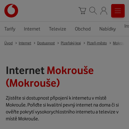
In
Tarify
Internet
Televize
Obchod
Nabídky
Úvod
Internet
Dostupnost
Plzeňský kraj
Plzeň-město
Mokrouše
Internet
Mokrouše
(Mokrouše)
Zjistěte si dostupnost připojení k internetu v místě
Mokrouše. Pořiďte si kvalitní pevný internet na doma či si
ověřte pokrytí vysokorychlostního internetu a televize v
místě Mokrouše.