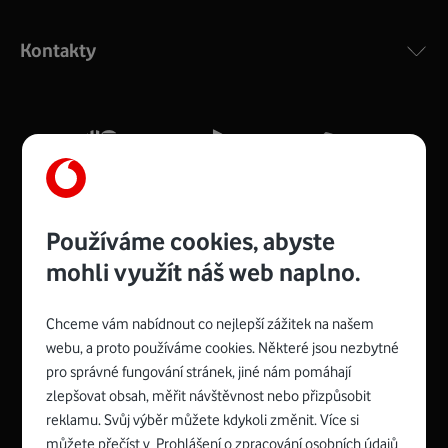
Výkonný bezdrátový modem s Wi-Fi standardem 802.11
ac a pokrytím ve dvou pásmech 2,4 i 5 GHz, který zajistí
Kontakty
silný signál pro celou domácnost. Kompaktní rozměry 21
x 16 x 4 cm, 4 Gigabitové LAN porty a rychlost až 500
Mb/s.
Více o COMPAL CH7465VF
Používáme cookies, abyste
mohli využít náš web naplno.
Chceme vám nabídnout co nejlepší zážitek na našem
Spojte se s Vodafonem
webu, a proto používáme cookies. Některé jsou nezbytné
pro správné fungování stránek, jiné nám pomáhají
Zyxel VMG8623-T50B
:
zlepšovat obsah, měřit návštěvnost nebo přizpůsobit
Rozměry modemu jsou 16 x 22 x 7,5 cm (včetně stojánku)
reklamu. Svůj výběr můžete kdykoli změnit. Více si
a nabízí 4 gigabitové LAN porty a bezdrátové připojení Wi-
můžete přečíst v
Prohlášení o zpracování osobních údajů