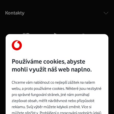
Výkonný bezdrátový modem s Wi-Fi standardem 802.11
ac a pokrytím ve dvou pásmech 2,4 i 5 GHz, který zajistí
Kontakty
silný signál pro celou domácnost. Kompaktní rozměry 21
x 16 x 4 cm, 4 Gigabitové LAN porty a rychlost až 500
Mb/s.
Více o COMPAL CH7465VF
Používáme cookies, abyste
mohli využít náš web naplno.
Chceme vám nabídnout co nejlepší zážitek na našem
Spojte se s Vodafonem
webu, a proto používáme cookies. Některé jsou nezbytné
pro správné fungování stránek, jiné nám pomáhají
Zyxel VMG8623-T50B
:
zlepšovat obsah, měřit návštěvnost nebo přizpůsobit
Rozměry modemu jsou 16 x 22 x 7,5 cm (včetně stojánku)
reklamu. Svůj výběr můžete kdykoli změnit. Více si
a nabízí 4 gigabitové LAN porty a bezdrátové připojení Wi-
můžete přečíst v
Prohlášení o zpracování osobních údajů