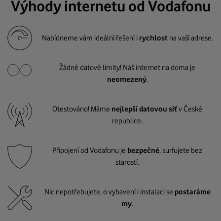
Výhody internetu od Vodafonu
Nabídneme vám ideální řešení i
rychlost
na vaší adrese.
Žádné datové limity! Náš internet na doma je
neomezený
.
Otestováno! Máme
nejlepší datovou síť
v České
republice.
Připojení od Vodafonu je
bezpečné
, surfujete bez
starostí.
Nic nepotřebujete, o vybavení i instalaci se
postaráme
my
.