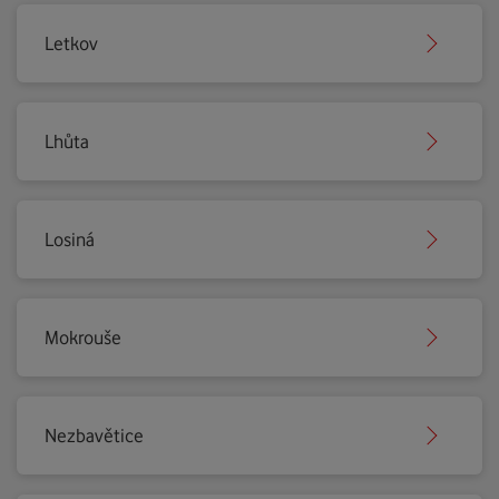
Letkov
Lhůta
Losiná
Mokrouše
Nezbavětice