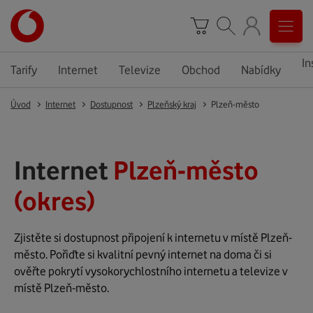
In
Tarify
Internet
Televize
Obchod
Nabídky
Úvod
Internet
Dostupnost
Plzeňský kraj
Plzeň-město
Internet
Plzeň-město
(okres)
Zjistěte si dostupnost připojení k internetu v místě Plzeň-
město. Pořiďte si kvalitní pevný internet na doma či si
ověřte pokrytí vysokorychlostního internetu a televize v
místě Plzeň-město.