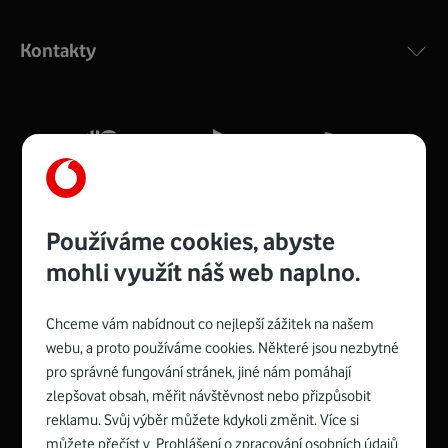
Výkonný bezdrátový modem s Wi-Fi standardem 802.11
ac a pokrytím ve dvou pásmech 2,4 i 5 GHz, který zajistí
Kontakty
silný signál pro celou domácnost. Kompaktní rozměry 21
x 16 x 4 cm, 4 Gigabitové LAN porty a rychlost až 500
Mb/s.
Více o COMPAL CH7465VF
Používáme cookies, abyste
mohli využít náš web naplno.
Chceme vám nabídnout co nejlepší zážitek na našem
Spojte se s Vodafonem
webu, a proto používáme cookies. Některé jsou nezbytné
pro správné fungování stránek, jiné nám pomáhají
Zyxel VMG8623-T50B
:
zlepšovat obsah, měřit návštěvnost nebo přizpůsobit
Rozměry modemu jsou 16 x 22 x 7,5 cm (včetně stojánku)
reklamu. Svůj výběr můžete kdykoli změnit. Více si
a nabízí 4 gigabitové LAN porty a bezdrátové připojení Wi-
můžete přečíst v
Prohlášení o zpracování osobních údajů