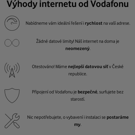
Výhody internetu od Vodafonu
Nabídneme vám ideální řešení i
rychlost
na vaší adrese.
Žádné datové limity! Náš internet na doma je
neomezený
.
Otestováno! Máme
nejlepší datovou síť
v České
republice.
Připojení od Vodafonu je
bezpečné
, surfujete bez
starostí.
Nic nepotřebujete, o vybavení i instalaci se
postaráme
my
.