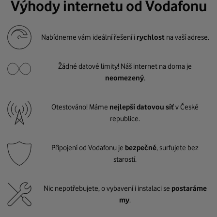
Výhody internetu od Vodafonu
Nabídneme vám ideální řešení i
rychlost
na vaší adrese.
Žádné datové limity! Náš internet na doma je
neomezený
.
Otestováno! Máme
nejlepší datovou síť
v České
republice.
Připojení od Vodafonu je
bezpečné
, surfujete bez
starostí.
Nic nepotřebujete, o vybavení i instalaci se
postaráme
my
.