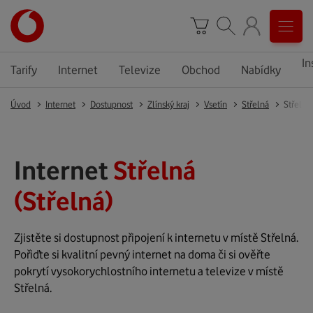
In
Tarify
Internet
Televize
Obchod
Nabídky
Úvod
Internet
Dostupnost
Zlínský kraj
Vsetín
Střelná
Střelná
Internet
Střelná
(Střelná)
Zjistěte si dostupnost připojení k internetu v místě Střelná.
Pořiďte si kvalitní pevný internet na doma či si ověřte
pokrytí vysokorychlostního internetu a televize v místě
Střelná.