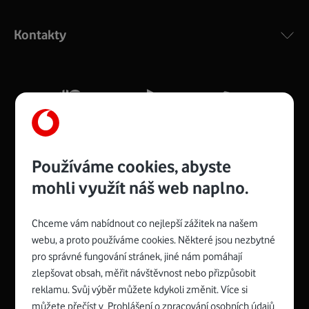
Výkonný bezdrátový modem s Wi-Fi standardem 802.11
ac a pokrytím ve dvou pásmech 2,4 i 5 GHz, který zajistí
Kontakty
silný signál pro celou domácnost. Kompaktní rozměry 21
x 16 x 4 cm, 4 Gigabitové LAN porty a rychlost až 500
Mb/s.
Více o COMPAL CH7465VF
Používáme cookies, abyste
mohli využít náš web naplno.
Chceme vám nabídnout co nejlepší zážitek na našem
Spojte se s Vodafonem
webu, a proto používáme cookies. Některé jsou nezbytné
pro správné fungování stránek, jiné nám pomáhají
Zyxel VMG8623-T50B
:
zlepšovat obsah, měřit návštěvnost nebo přizpůsobit
Rozměry modemu jsou 16 x 22 x 7,5 cm (včetně stojánku)
reklamu. Svůj výběr můžete kdykoli změnit. Více si
a nabízí 4 gigabitové LAN porty a bezdrátové připojení Wi-
můžete přečíst v
Prohlášení o zpracování osobních údajů