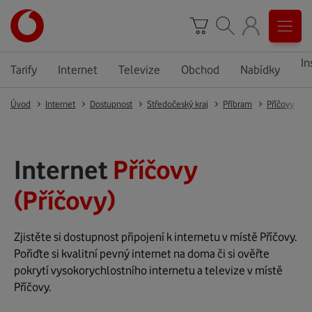
In
Tarify
Internet
Televize
Obchod
Nabídky
Úvod
Internet
Dostupnost
Středočeský kraj
Příbram
Příčovy
Internet
Příčovy
(Příčovy)
Zjistěte si dostupnost připojení k internetu v místě Příčovy.
Pořiďte si kvalitní pevný internet na doma či si ověřte
pokrytí vysokorychlostního internetu a televize v místě
Příčovy.