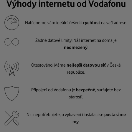
Výhody internetu od Vodafonu
Nabídneme vám ideální řešení i
rychlost
na vaší adrese.
Žádné datové limity! Náš internet na doma je
neomezený
.
Otestováno! Máme
nejlepší datovou síť
v České
republice.
Připojení od Vodafonu je
bezpečné
, surfujete bez
starostí.
Nic nepotřebujete, o vybavení i instalaci se
postaráme
my
.