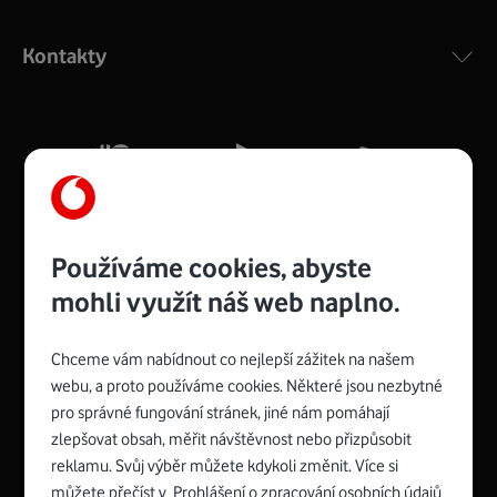
Výkonný bezdrátový modem s Wi-Fi standardem 802.11
ac a pokrytím ve dvou pásmech 2,4 i 5 GHz, který zajistí
Kontakty
silný signál pro celou domácnost. Kompaktní rozměry 21
x 16 x 4 cm, 4 Gigabitové LAN porty a rychlost až 500
Mb/s.
Více o COMPAL CH7465VF
Používáme cookies, abyste
mohli využít náš web naplno.
Chceme vám nabídnout co nejlepší zážitek na našem
Spojte se s Vodafonem
webu, a proto používáme cookies. Některé jsou nezbytné
pro správné fungování stránek, jiné nám pomáhají
Zyxel VMG8623-T50B
:
zlepšovat obsah, měřit návštěvnost nebo přizpůsobit
Rozměry modemu jsou 16 x 22 x 7,5 cm (včetně stojánku)
reklamu. Svůj výběr můžete kdykoli změnit. Více si
a nabízí 4 gigabitové LAN porty a bezdrátové připojení Wi-
můžete přečíst v
Prohlášení o zpracování osobních údajů