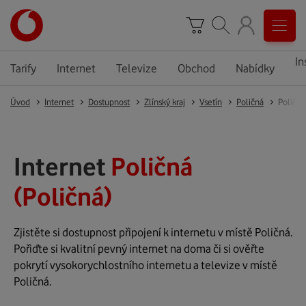
In
Tarify
Internet
Televize
Obchod
Nabídky
Úvod
Internet
Dostupnost
Zlínský kraj
Vsetín
Poličná
Poličná
Internet
Poličná
(Poličná)
Zjistěte si dostupnost připojení k internetu v místě Poličná.
Pořiďte si kvalitní pevný internet na doma či si ověřte
pokrytí vysokorychlostního internetu a televize v místě
Poličná.