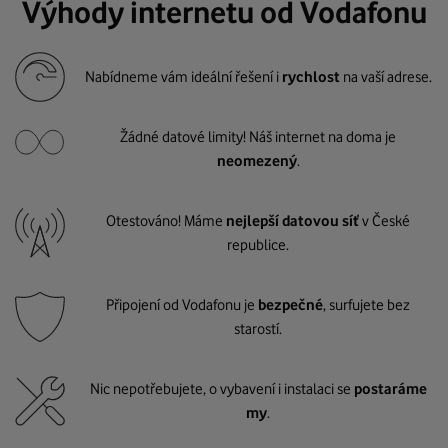
Výhody internetu od Vodafonu
Nabídneme vám ideální řešení i
rychlost
na vaší adrese.
Žádné datové limity! Náš internet na doma je
neomezený
.
Otestováno! Máme
nejlepší datovou síť
v České
republice.
Připojení od Vodafonu je
bezpečné
, surfujete bez
starostí.
Nic nepotřebujete, o vybavení i instalaci se
postaráme
my
.