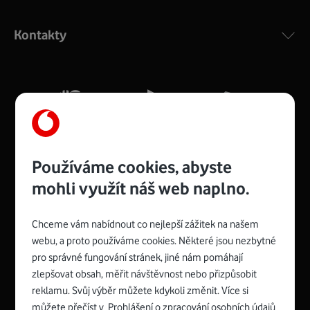
Výkonný bezdrátový modem s Wi-Fi standardem 802.11
ac a pokrytím ve dvou pásmech 2,4 i 5 GHz, který zajistí
Kontakty
silný signál pro celou domácnost. Kompaktní rozměry 21
x 16 x 4 cm, 4 Gigabitové LAN porty a rychlost až 500
Mb/s.
Více o COMPAL CH7465VF
Používáme cookies, abyste
mohli využít náš web naplno.
Chceme vám nabídnout co nejlepší zážitek na našem
Spojte se s Vodafonem
webu, a proto používáme cookies. Některé jsou nezbytné
pro správné fungování stránek, jiné nám pomáhají
Zyxel VMG8623-T50B
:
zlepšovat obsah, měřit návštěvnost nebo přizpůsobit
Rozměry modemu jsou 16 x 22 x 7,5 cm (včetně stojánku)
reklamu. Svůj výběr můžete kdykoli změnit. Více si
a nabízí 4 gigabitové LAN porty a bezdrátové připojení Wi-
můžete přečíst v
Prohlášení o zpracování osobních údajů