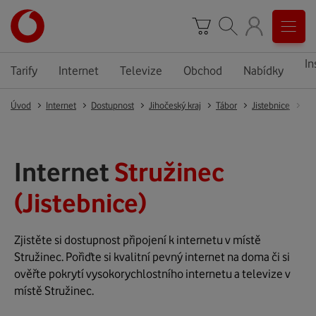
In
Tarify
Internet
Televize
Obchod
Nabídky
Úvod
Internet
Dostupnost
Jihočeský kraj
Tábor
Jistebnice
St
Internet
Stružinec
(Jistebnice)
Zjistěte si dostupnost připojení k internetu v místě
Stružinec. Pořiďte si kvalitní pevný internet na doma či si
ověřte pokrytí vysokorychlostního internetu a televize v
místě Stružinec.