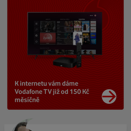
K internetu vám dáme
Vodafone TV již od 150 Kč
měsíčně