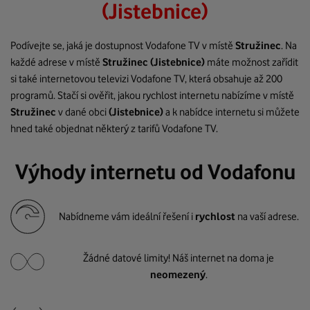
(Jistebnice)
Podívejte se, jaká je dostupnost Vodafone TV v místě
Stružinec
. Na
každé adrese v místě
Stružinec
(Jistebnice)
máte možnost zařídit
si také internetovou televizi Vodafone TV, která obsahuje až 200
programů. Stačí si ověřit, jakou rychlost internetu nabízíme v místě
Stružinec
v dané obci
(Jistebnice)
a k nabídce internetu si můžete
hned také objednat některý z tarifů Vodafone TV.
Výhody internetu od Vodafonu
Nabídneme vám ideální řešení i
rychlost
na vaší adrese.
Žádné datové limity! Náš internet na doma je
neomezený
.