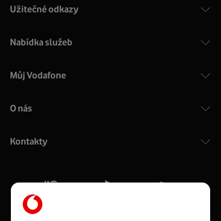
Užitečné odkazy
Nabídka služeb
Můj Vodafone
O nás
COMPAL CH7465VF
:
Výkonný bezdrátový modem s Wi-Fi standardem 802.11
ac a pokrytím ve dvou pásmech 2,4 i 5 GHz, který zajistí
Kontakty
silný signál pro celou domácnost. Kompaktní rozměry 21
x 16 x 4 cm, 4 Gigabitové LAN porty a rychlost až 500
Mb/s.
Více o COMPAL CH7465VF