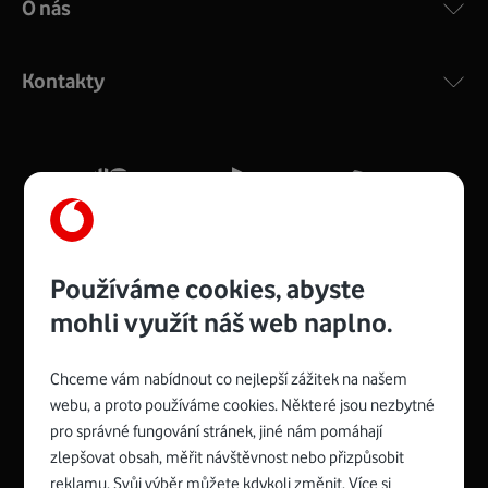
O nás
COMPAL CH7465VF
:
Výkonný bezdrátový modem s Wi-Fi standardem 802.11
ac a pokrytím ve dvou pásmech 2,4 i 5 GHz, který zajistí
Kontakty
silný signál pro celou domácnost. Kompaktní rozměry 21
x 16 x 4 cm, 4 Gigabitové LAN porty a rychlost až 500
Mb/s.
Více o COMPAL CH7465VF
Používáme cookies, abyste
mohli využít náš web naplno.
Chceme vám nabídnout co nejlepší zážitek na našem
Spojte se s Vodafonem
webu, a proto používáme cookies. Některé jsou nezbytné
pro správné fungování stránek, jiné nám pomáhají
Zyxel VMG8623-T50B
:
zlepšovat obsah, měřit návštěvnost nebo přizpůsobit
Rozměry modemu jsou 16 x 22 x 7,5 cm (včetně stojánku)
reklamu. Svůj výběr můžete kdykoli změnit. Více si