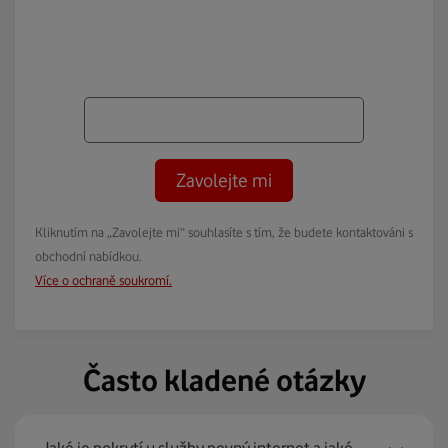
Zavolejte mi
Kliknutím na „Zavolejte mi“ souhlasíte s tím, že budete kontaktováni s
obchodní nabídkou.
Více o ochraně soukromí.
Často kladené otázky
Jaké je pokrytí u služby pevný internet a jaké