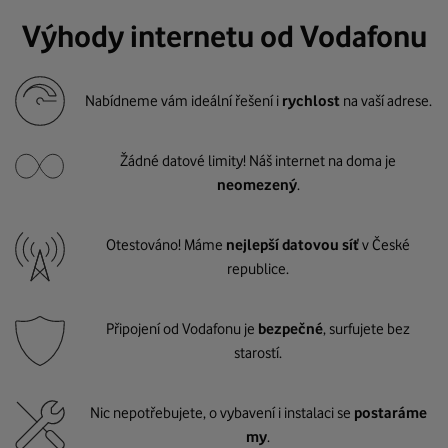
Výhody internetu od Vodafonu
Nabídneme vám ideální řešení i
rychlost
na vaší adrese.
Žádné datové limity! Náš internet na doma je
neomezený
.
Otestováno! Máme
nejlepší datovou síť
v České
republice.
Připojení od Vodafonu je
bezpečné
, surfujete bez
starostí.
Nic nepotřebujete, o vybavení i instalaci se
postaráme
my
.