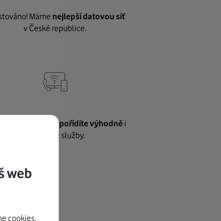
stováno! Máme
nejlepší datovou síť
v České republice.
vnému internetu
pořídíte výhodně
i
další naše služby.
š web
e cookies.