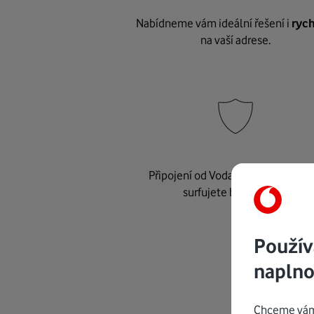
Nabídneme vám ideální řešení i
rych
na vaší adrese.
Připojení od Vodafonu je
bezpeč
surfujete bez starostí.
Použív
naplno
Chceme vám 