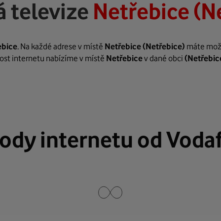
 televize
Netřebice (N
ebice
. Na každé adrese v místě
Netřebice
(Netřebice)
máte možno
hlost internetu nabízíme v místě
Netřebice
v dané obci
(Netřebic
ody internetu od Voda