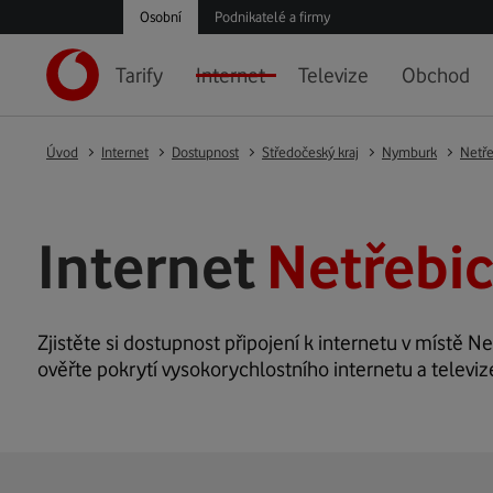
Osobní
Podnikatelé a firmy
Tarify
Internet
Televize
Obchod
Úvod
Internet
Dostupnost
Středočeský kraj
Nymburk
Netře
Internet
Netřebic
Zjistěte si dostupnost připojení k internetu v místě Ne
ověřte pokrytí vysokorychlostního internetu a televiz