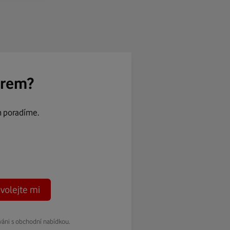
ěrem?
m poradíme.
volejte mi
váni s obchodní nabídkou.