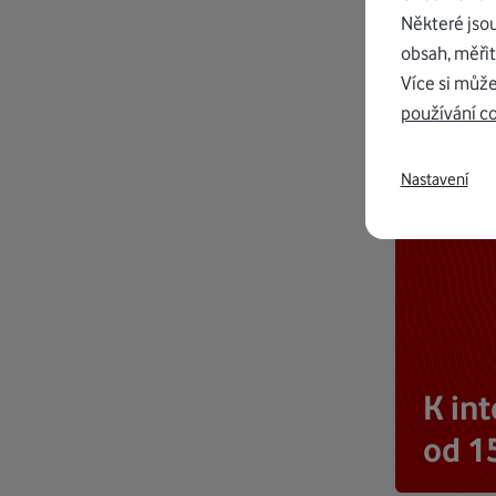
Některé jso
obsah, měřit
Více si může
používání c
Nastavení
K in
od 1