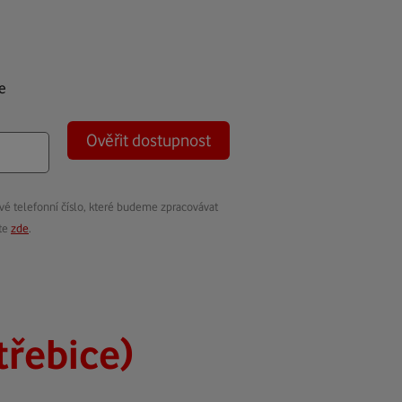
e
Ověřit dostupnost
vé telefonní číslo, které budeme zpracovávat
ete
zde
.
třebice)