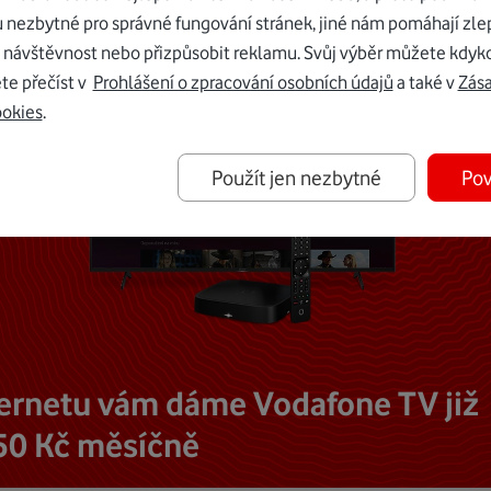
u nezbytné pro správné fungování stránek, jiné nám pomáhají zle
 návštěvnost nebo přizpůsobit reklamu. Svůj výběr můžete kdyko
te přečíst v
Prohlášení o zpracování osobních údajů
a také v
Zás
ookies
.
Použít jen nezbytné
Pov
ternetu vám dáme Vodafone TV již
50 Kč měsíčně