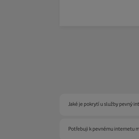
Jaké je pokrytí u služby pevný in
Pevný internet můžeme nabídn
Potřebuji k pevnému internetu
optické sítě. Díky tomu umíme na