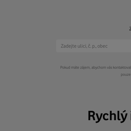
Pokud máte zájem, abychom vás kontaktovali 
pouze 
Rychlý