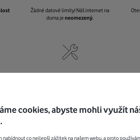
lost
Žádné datové limity! Náš internet na
Ote
doma je
neomezený
.
né
,
Nic nepotřebujete, o vybavení i instalaci
K pe
se
postaráme my
.
áme cookies, abyste mohli využít ná
.
Mohlo by vás zajímat
nabídnout co nejlepší zážitek na našem webu, a proto používám