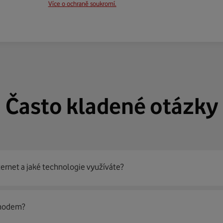
Více o ochraně soukromí.
Často kladené otázky
ternet a jaké technologie využíváte?
out
99 % českých domácností
prostřednictvím několika technol
 modem?
jít nejoptimálnější řešení na vaší adrese.