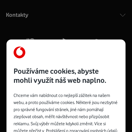
Výkonný bezdrátový modem s Wi-Fi standardem 802.11
ac a pokrytím ve dvou pásmech 2,4 i 5 GHz, který zajistí
Kontakty
silný signál pro celou domácnost. Kompaktní rozměry 21
x 16 x 4 cm, 4 Gigabitové LAN porty a rychlost až 500
Mb/s.
Více o COMPAL CH7465VF
Používáme cookies, abyste
mohli využít náš web naplno.
Chceme vám nabídnout co nejlepší zážitek na našem
Spojte se s Vodafonem
webu, a proto používáme cookies. Některé jsou nezbytné
pro správné fungování stránek, jiné nám pomáhají
Zyxel VMG8623-T50B
:
zlepšovat obsah, měřit návštěvnost nebo přizpůsobit
Rozměry modemu jsou 16 x 22 x 7,5 cm (včetně stojánku)
reklamu. Svůj výběr můžete kdykoli změnit. Více si
a nabízí 4 gigabitové LAN porty a bezdrátové připojení Wi-
můžete přečíst v
Prohlášení o zpracování osobních údajů