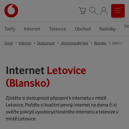
In
Tarify
Internet
Televize
Obchod
Nabídky
Úvod
Internet
Dostupnost
Jihomoravský kraj
Blansko
Letovice
Internet
Letovice
(Blansko)
Zjistěte si dostupnost připojení k internetu v místě
Letovice. Pořiďte si kvalitní pevný internet na doma či si
ověřte pokrytí vysokorychlostního internetu a televize v
místě Letovice.