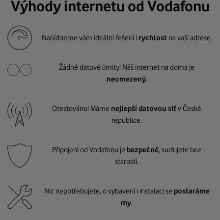
Výhody internetu od Vodafonu
Nabídneme vám ideální řešení i
rychlost
na vaší adrese.
Žádné datové limity! Náš internet na doma je
neomezený
.
Otestováno! Máme
nejlepší datovou síť
v České
republice.
Připojení od Vodafonu je
bezpečné
, surfujete bez
starostí.
Nic nepotřebujete, o vybavení i instalaci se
postaráme
my
.