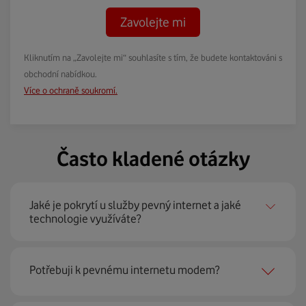
Zavolejte mi
Kliknutím na „Zavolejte mi“ souhlasíte s tím, že budete kontaktováni s
obchodní nabídkou.
Více o ochraně soukromí.
Často kladené otázky
Jaké je pokrytí u služby pevný internet a jaké
technologie využíváte?
Pevný internet můžeme nabídnout
99 % českých
Potřebuji k pevnému internetu modem?
domácností
prostřednictvím několika technologií jako
jsou 4G LTE, xDSL nebo optické sítě. Díky tomu umíme