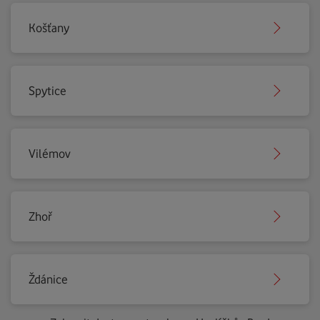
Košťany
Spytice
Vilémov
Zhoř
Ždánice