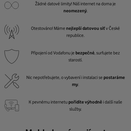
Žádné datové limity! Náš internet na doma je
neomezený
.
Otestováno! Máme
nejlepší datovou síť
v České
republice.
Připojení od Vodafonu je
bezpečné
, surfujete bez
starostí.
Nic nepotřebujete, o vybavení i instalaci se
postaráme
my
.
K pevnému internetu
pořídíte výhodně
i další naše
služby.