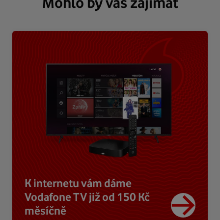
Mohlo by vás zajímat
K internetu vám dáme
Vodafone TV již od 150 Kč
měsíčně