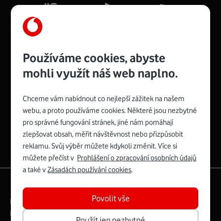
Více o COMPAL CH7465VF
Používáme cookies, abyste
mohli využít náš web naplno.
Chceme vám nabídnout co nejlepší zážitek na našem
Spojte se s Vodafonem
webu, a proto používáme cookies. Některé jsou nezbytné
pro správné fungování stránek, jiné nám pomáhají
Zyxel VMG8623-T50B
:
zlepšovat obsah, měřit návštěvnost nebo přizpůsobit
Rozměry modemu jsou 16 x 22 x 7,5 cm (včetně stojánku)
reklamu. Svůj výběr můžete kdykoli změnit. Více si
a nabízí 4 gigabitové LAN porty a bezdrátové připojení Wi-
můžete přečíst v
Prohlášení o zpracování osobních údajů
Fi ve verzích 802.11 b/g/n/ac pro frekvenci 2,4 GHz a
a také v
Zásadách používání cookies
.
802.11 a/b/g/n/ac pro frekvenci 5 GHz s rychlostí až 866
|
English
Mapa webu
Mb/s.
Povolit vše
Právní­ podmí­nky
Ochrana soukromí­
Více o Zyxel VMG8623-T50B
Digitální odpovědnost
Cookies
Dokumenty
Použít jen nezbytné