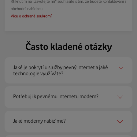
Kliknutím na „Zavolejte mi“ souhlasíte s tím, že budete kontaktováni s
obchodní nabídkou.
Více o ochraně soukromí.
Často kladené otázky
Jaké je pokrytí u služby pevný internet a jaké
technologie využíváte?
Pevný internet můžeme nabídnout
99 % českých
Potřebuji k pevnému internetu modem?
domácností
prostřednictvím několika technologií jako
jsou 4G LTE, xDSL nebo optické sítě. Díky tomu umíme
najít nejoptimálnější řešení na vaší adrese.
Ano, potřebujete. Rádi vám ho poskytneme na splátky. U
Jaké modemy nabízíme?
modemu od Vodafonu navíc garantujeme plnou
technickou podporu.