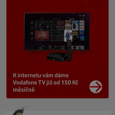
K internetu vám dáme
Vodafone TV již od 150 Kč
měsíčně