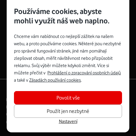
Používáme cookies, abyste
mohli využít náš web naplno.
Chceme vám nabídnout co nejlepší zážitek na našem
Spojte se s Vodafonem
webu, a proto používáme cookies. Některé jsou nezbytné
pro správné fungování stránek, jiné nám pomáhají
Zyxel VMG8623-T50B
:
zlepšovat obsah, měřit návštěvnost nebo přizpůsobit
Rozměry modemu jsou 16 x 22 x 7,5 cm (včetně stojánku)
reklamu. Svůj výběr můžete kdykoli změnit. Více si
a nabízí 4 gigabitové LAN porty a bezdrátové připojení Wi-
můžete přečíst v
Prohlášení o zpracování osobních údajů
Fi ve verzích 802.11 b/g/n/ac pro frekvenci 2,4 GHz a
a také v
Zásadách používání cookies
.
802.11 a/b/g/n/ac pro frekvenci 5 GHz s rychlostí až 866
|
English
Mapa webu
Mb/s.
Povolit vše
Právní­ podmí­nky
Ochrana soukromí­
Více o Zyxel VMG8623-T50B
Digitální odpovědnost
Cookies
Dokumenty
Použít jen nezbytné
Ceník
Nastavení
Copyright © 2026 Vodafone Czech Republic a.s.