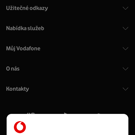
Užitečné odkazy
Nabídka služeb
Můj Vodafone
O nás
COMPAL CH7465VF
:
Výkonný bezdrátový modem s Wi-Fi standardem 802.11
ac a pokrytím ve dvou pásmech 2,4 i 5 GHz, který zajistí
Kontakty
silný signál pro celou domácnost. Kompaktní rozměry 21
x 16 x 4 cm, 4 Gigabitové LAN porty a rychlost až 500
Mb/s.
Více o COMPAL CH7465VF