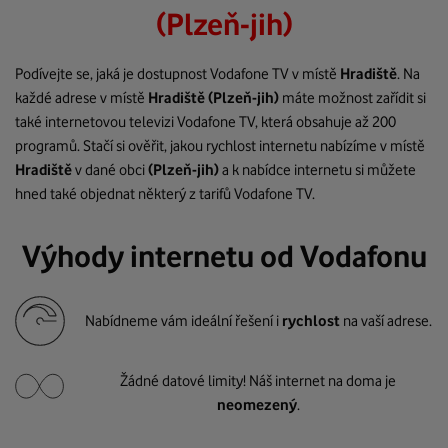
(Plzeň-jih)
Podívejte se, jaká je dostupnost Vodafone TV v místě
Hradiště
. Na
každé adrese v místě
Hradiště
(Plzeň-jih)
máte možnost zařídit si
také internetovou televizi Vodafone TV, která obsahuje až 200
programů. Stačí si ověřit, jakou rychlost internetu nabízíme v místě
Hradiště
v dané obci
(Plzeň-jih)
a k nabídce internetu si můžete
hned také objednat některý z tarifů Vodafone TV.
Výhody internetu od Vodafonu
Nabídneme vám ideální řešení i
rychlost
na vaší adrese.
Žádné datové limity! Náš internet na doma je
neomezený
.