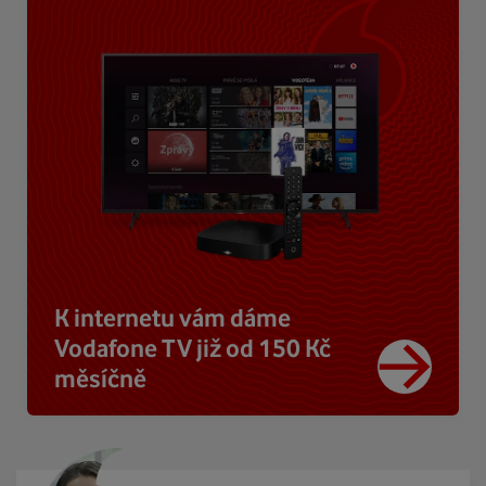
K internetu vám dáme
Vodafone TV již od 150 Kč
měsíčně