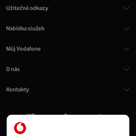
Užitečné odkazy
Nabídka služeb
Můj Vodafone
O nás
COMPAL CH7465VF
:
Výkonný bezdrátový modem s Wi-Fi standardem 802.11
ac a pokrytím ve dvou pásmech 2,4 i 5 GHz, který zajistí
Kontakty
silný signál pro celou domácnost. Kompaktní rozměry 21
x 16 x 4 cm, 4 Gigabitové LAN porty a rychlost až 500
Mb/s.
Více o COMPAL CH7465VF