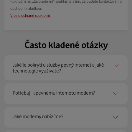
Kliknutím na „Zavolejte mi“ souhlasíte s tím, že budete kontaktováni s
obchodní nabídkou.
Více o ochraně soukromí.
Často kladené otázky
Jaké je pokrytí u služby pevný internet a jaké
technologie využíváte?
Pevný internet můžeme nabídnout
99 % českých
Potřebuji k pevnému internetu modem?
domácností
prostřednictvím několika technologií jako
jsou 4G LTE, xDSL nebo optické sítě. Díky tomu umíme
najít nejoptimálnější řešení na vaší adrese.
Ano, potřebujete. Rádi vám ho poskytneme na splátky. U
Jaké modemy nabízíme?
modemu od Vodafonu navíc garantujeme plnou
technickou podporu.