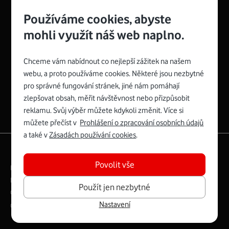
Používáme cookies, abyste
mohli využít náš web naplno.
Chceme vám nabídnout co nejlepší zážitek na našem
Spojte se s Vodafonem
webu, a proto používáme cookies. Některé jsou nezbytné
pro správné fungování stránek, jiné nám pomáhají
Zyxel VMG8623-T50B
:
zlepšovat obsah, měřit návštěvnost nebo přizpůsobit
Rozměry modemu jsou 16 x 22 x 7,5 cm (včetně stojánku)
reklamu. Svůj výběr můžete kdykoli změnit. Více si
a nabízí 4 gigabitové LAN porty a bezdrátové připojení Wi-
můžete přečíst v
Prohlášení o zpracování osobních údajů
Fi ve verzích 802.11 b/g/n/ac pro frekvenci 2,4 GHz a
a také v
Zásadách používání cookies
.
802.11 a/b/g/n/ac pro frekvenci 5 GHz s rychlostí až 866
|
English
Mapa webu
Mb/s.
Povolit vše
Právní­ podmí­nky
Ochrana soukromí­
Více o Zyxel VMG8623-T50B
Digitální odpovědnost
Cookies
Dokumenty
Použít jen nezbytné
Ceník
Nastavení
Copyright © 2026 Vodafone Czech Republic a.s.