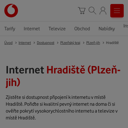
In
Tarify
Internet
Televize
Obchod
Nabídky
Úvod
Internet
Dostupnost
Plzeňský kraj
Plzeň-jih
Hradiště
Internet
Hradiště (Plzeň-
jih)
Zjistěte si dostupnost připojení k internetu v místě
Hradiště. Pořiďte si kvalitní pevný internet na doma či si
ověřte pokrytí vysokorychlostního internetu a televize v
místě Hradiště.