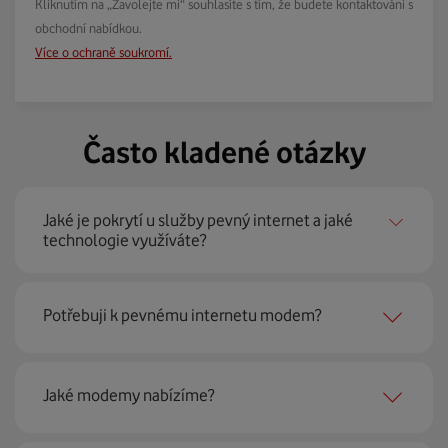
Kliknutím na „Zavolejte mi“ souhlasíte s tím, že budete kontaktováni s
obchodní nabídkou.
Více o ochraně soukromí.
Často kladené otázky
Jaké je pokrytí u služby pevný internet a jaké
technologie využíváte?
Pevný internet můžeme nabídnout
99 % českých
Potřebuji k pevnému internetu modem?
domácností
prostřednictvím několika technologií jako
jsou 4G LTE, xDSL nebo optické sítě. Díky tomu umíme
najít nejoptimálnější řešení na vaší adrese.
Ano, potřebujete. Rádi vám ho poskytneme na splátky. U
Jaké modemy nabízíme?
modemu od Vodafonu navíc garantujeme plnou
technickou podporu.