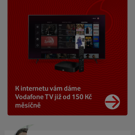
K internetu vám dáme
Vodafone TV již od 150 Kč
měsíčně