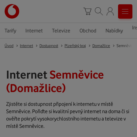
In
Tarify
Internet
Televize
Obchod
Nabídky
Úvod
Internet
Dostupnost
Plzeňský kraj
Domažlice
Semněvice
Internet
Semněvice
(Domažlice)
Zjistěte si dostupnost připojení k internetu v místě
Semněvice. Pořiďte si kvalitní pevný internet na doma či si
ověřte pokrytí vysokorychlostního internetu a televize v
místě Semněvice.