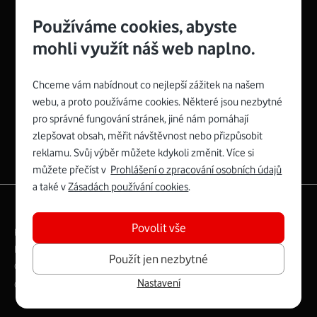
Používáme cookies, abyste
mohli využít náš web naplno.
Chceme vám nabídnout co nejlepší zážitek na našem
Spojte se s Vodafonem
webu, a proto používáme cookies. Některé jsou nezbytné
pro správné fungování stránek, jiné nám pomáhají
Zyxel VMG8623-T50B
:
zlepšovat obsah, měřit návštěvnost nebo přizpůsobit
Rozměry modemu jsou 16 x 22 x 7,5 cm (včetně stojánku)
reklamu. Svůj výběr můžete kdykoli změnit. Více si
a nabízí 4 gigabitové LAN porty a bezdrátové připojení Wi-
můžete přečíst v
Prohlášení o zpracování osobních údajů
Fi ve verzích 802.11 b/g/n/ac pro frekvenci 2,4 GHz a
a také v
Zásadách používání cookies
.
802.11 a/b/g/n/ac pro frekvenci 5 GHz s rychlostí až 866
|
English
Mapa webu
Mb/s.
Povolit vše
Právní­ podmí­nky
Ochrana soukromí­
Více o Zyxel VMG8623-T50B
Digitální odpovědnost
Cookies
Dokumenty
Použít jen nezbytné
Ceník
Nastavení
Copyright © 2026 Vodafone Czech Republic a.s.