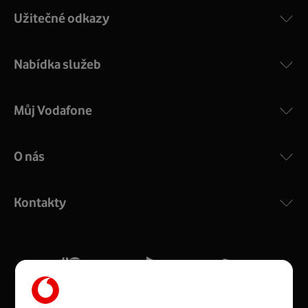
Užitečné odkazy
Nabídka služeb
Můj Vodafone
O nás
COMPAL CH7465VF
:
Výkonný bezdrátový modem s Wi-Fi standardem 802.11
ac a pokrytím ve dvou pásmech 2,4 i 5 GHz, který zajistí
Kontakty
silný signál pro celou domácnost. Kompaktní rozměry 21
x 16 x 4 cm, 4 Gigabitové LAN porty a rychlost až 500
Mb/s.
Více o COMPAL CH7465VF