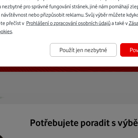
u nezbytné pro správné fungování stránek, jiné nám pomáhají zle
 návštěvnost nebo přizpůsobit reklamu. Svůj výběr můžete kdyko
te přečíst v
Prohlášení o zpracování osobních údajů
a také v
Zás
ookies
.
ternetu vám dáme Vodafone TV již
Použít jen nezbytné
Pov
50 Kč měsíčně
Potřebujete poradit s výb