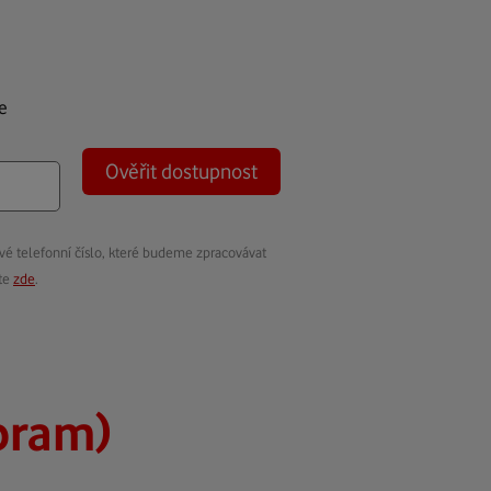
e
Ověřit dostupnost
vé telefonní číslo, které budeme zpracovávat
ete
zde
.
bram)