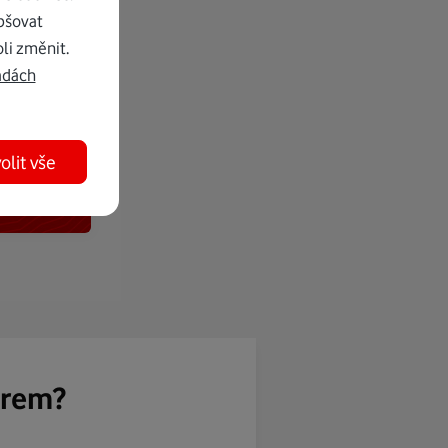
pšovat
li změnit.
adách
olit vše
ěrem?