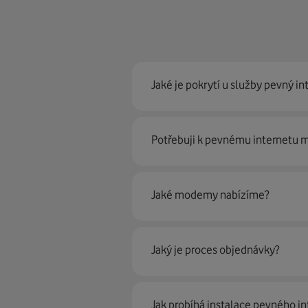
Jaké je pokrytí u služby pevný in
Pevný internet můžeme nabídn
Potřebuji k pevnému internetu
optické sítě. Díky tomu umíme na
Ano, potřebujete. Rádi vám ho 
Jaké modemy nabízíme?
Můžete samozřejmě využít i svůj
poradí naši proškolení prodejci 
Jaký je proces objednávky?
Krok jedna je určitě ověření možn
Jak probíhá instalace pevného in