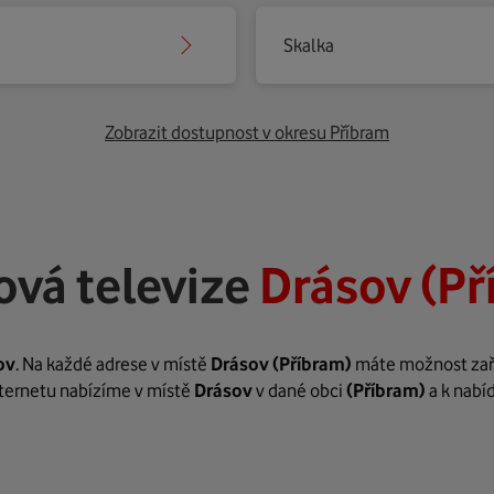
Skalka
Zobrazit dostupnost v okresu Příbram
ová televize
Drásov (Př
ov
. Na každé adrese v místě
Drásov
(Příbram)
máte možnost zaříd
internetu nabízíme v místě
Drásov
v dané obci
(Příbram)
a k nabí