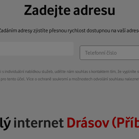
Zadejte adresu
Zadáním adresy zjistíte přesnou rychlost dostupnou na vaší adres
s individuální nabídkou služeb, udělte nám souhlas s kontaktem tím, že vyplníte s
pro tento účel. Více o ochraně soukromí a možnostech odvolání souhlasu nalezn
lý
internet
Drásov (Pří