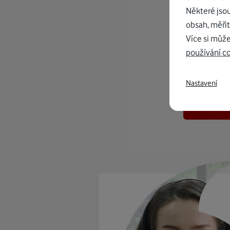
Některé jso
obsah, měřit
Více si může
používání c
K in
Nastavení
od 1