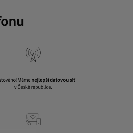
fonu
stováno! Máme
nejlepší datovou síť
v České republice.