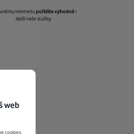
vnému internetu
pořídíte výhodně
i
další naše služby.
š web
e cookies.