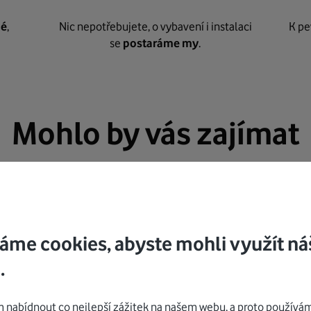
né
,
Nic nepotřebujete, o vybavení i instalaci
K pe
se
postaráme my
.
Mohlo by vás zajímat
áme cookies, abyste mohli využít ná
.
nabídnout co nejlepší zážitek na našem webu, a proto používám