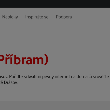
Nabídky
Inspirujte se
Podpora
Příbram)
sov. Pořiďte si kvalitní pevný internet na doma či si ověřte
tě Drásov.