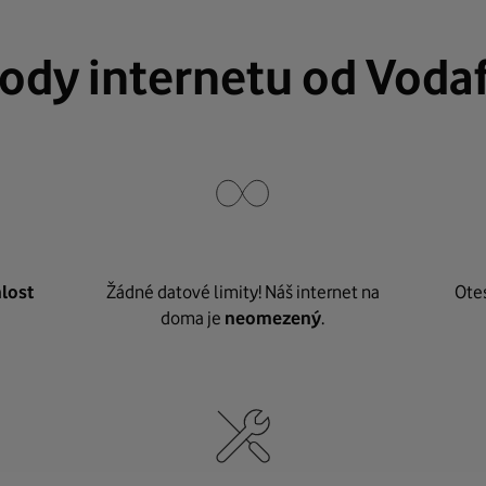
ody internetu od Voda
lost
Žádné datové limity! Náš internet na
Ote
doma je
neomezený
.