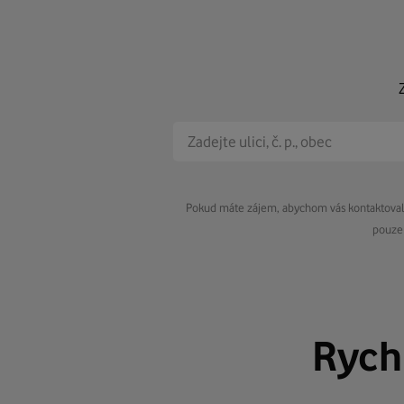
Pokud máte zájem, abychom vás kontaktovali 
pouze 
Rych