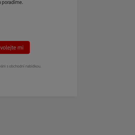
m poradíme.
volejte mi
váni s obchodní nabídkou.