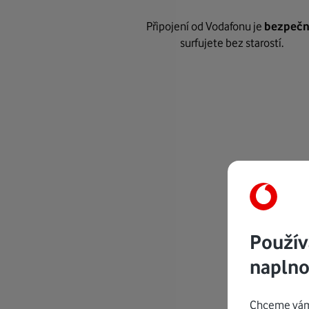
Připojení od Vodafonu je
bezpeč
surfujete bez starostí.
Použív
naplno
Chceme vám 