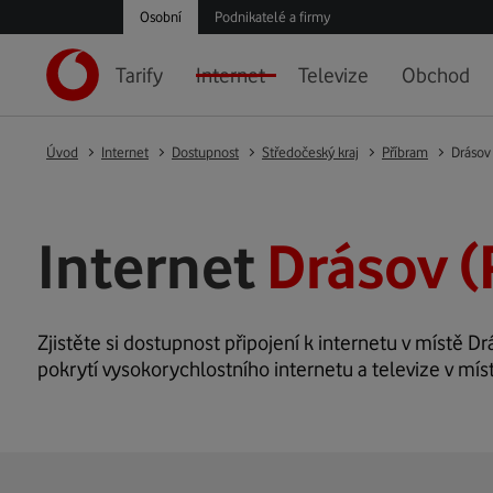
Osobní
Podnikatelé a firmy
Tarify
Internet
Televize
Obchod
Úvod
Internet
Dostupnost
Středočeský kraj
Příbram
Drásov
Internet
Drásov (
Zjistěte si dostupnost připojení k internetu v místě Drá
pokrytí vysokorychlostního internetu a televize v mís