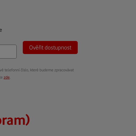
e
Ověřit dostupnost
vé telefonní číslo, které budeme zpracovávat
ete
zde
.
bram)