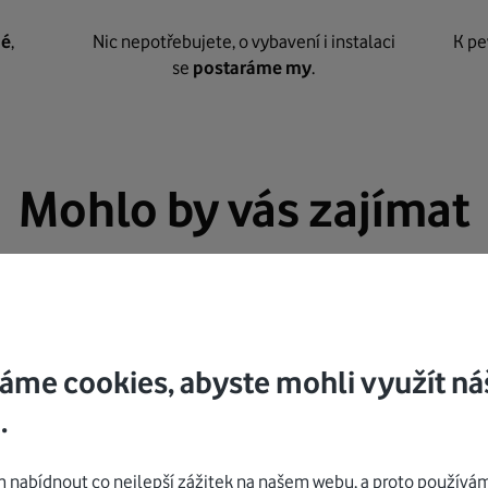
né
,
Nic nepotřebujete, o vybavení i instalaci
K pe
se
postaráme my
.
Mohlo by vás zajímat
áme cookies, abyste mohli využít ná
.
nabídnout co nejlepší zážitek na našem webu, a proto používám