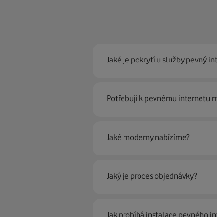
Jaké je pokrytí u služby pevný in
Pevný internet můžeme nabídn
Potřebuji k pevnému internetu
optické sítě. Díky tomu umíme na
Ano, potřebujete. Rádi vám ho 
Jaké modemy nabízíme?
Můžete samozřejmě využít i svůj
poradí naši proškolení prodejci 
Jaký je proces objednávky?
Krok jedna je určitě ověření možn
Jak probíhá instalace pevného in