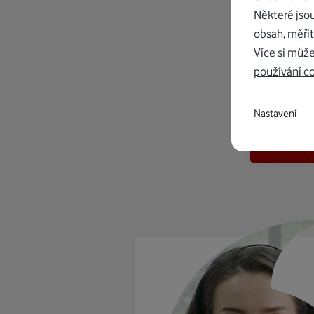
Některé jso
obsah, měřit
Více si může
používání c
K in
Nastavení
od 1