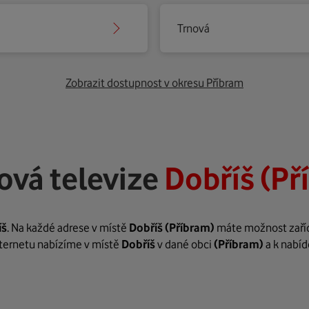
Trnová
Zobrazit dostupnost v okresu Příbram
ová televize
Dobříš (Př
íš
. Na každé adrese v místě
Dobříš
(Příbram)
máte možnost zařídi
internetu nabízíme v místě
Dobříš
v dané obci
(Příbram)
a k nabíd