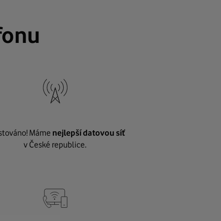
fonu
stováno! Máme
nejlepší datovou síť
v České republice.