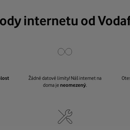
ody internetu od Voda
lost
Žádné datové limity! Náš internet na
Ote
doma je
neomezený
.