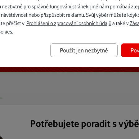
u nezbytné pro správné fungování stránek, jiné nám pomáhají zle
 návštěvnost nebo přizpůsobit reklamu. Svůj výběr můžete kdyko
te přečíst v
Prohlášení o zpracování osobních údajů
a také v
Zás
ookies
.
ternetu vám dáme Vodafone TV již
Použít jen nezbytné
Pov
50 Kč měsíčně
Potřebujete poradit s výb