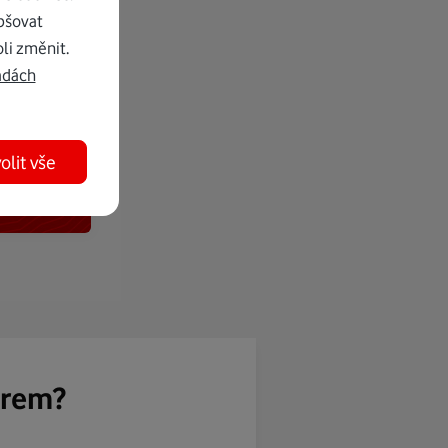
pšovat
li změnit.
adách
olit vše
ěrem?