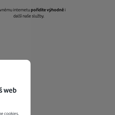
vnému internetu
pořídíte výhodně
i
další naše služby.
š web
e cookies.