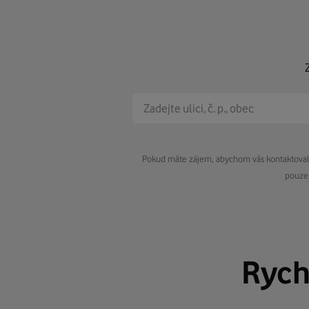
Pokud máte zájem, abychom vás kontaktovali 
pouze 
Rych