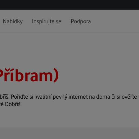
Nabídky
Inspirujte se
Podpora
Příbram)
říš. Pořiďte si kvalitní pevný internet na doma či si ověřte
tě Dobříš.