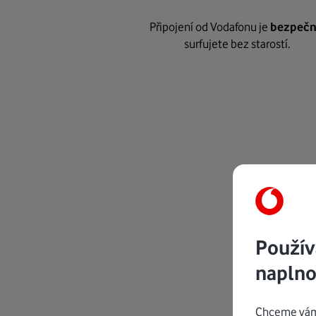
Připojení od Vodafonu je
bezpeč
surfujete bez starostí.
Použív
naplno
Chceme vám 