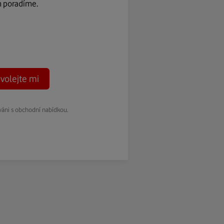
m poradíme.
volejte mi
váni s obchodní nabídkou.