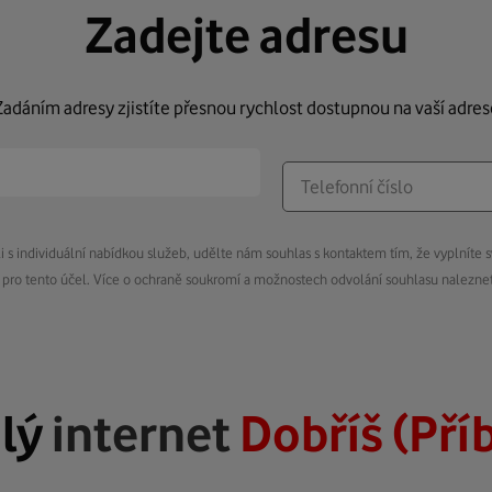
Zadejte adresu
Zadáním adresy zjistíte přesnou rychlost dostupnou na vaší adres
s individuální nabídkou služeb, udělte nám souhlas s kontaktem tím, že vyplníte s
pro tento účel. Více o ochraně soukromí a možnostech odvolání souhlasu nalezn
lý
internet
Dobříš (Pří