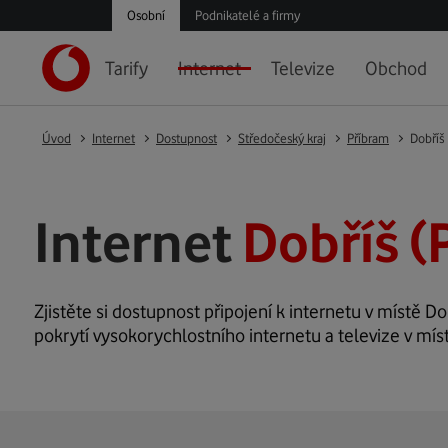
Osobní
Podnikatelé a firmy
Tarify
Internet
Televize
Obchod
Úvod
Internet
Dostupnost
Středočeský kraj
Příbram
Dobříš
Internet
Dobříš (
Zjistěte si dostupnost připojení k internetu v místě Dob
pokrytí vysokorychlostního internetu a televize v mís