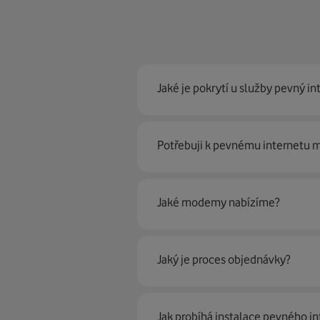
Jaké je pokrytí u služby pevný in
Pevný internet můžeme nabídn
Potřebuji k pevnému internetu
optické sítě. Díky tomu umíme na
Ano, potřebujete. Rádi vám ho 
Jaké modemy nabízíme?
Můžete samozřejmě využít i svůj
poradí naši proškolení prodejci 
Jaký je proces objednávky?
Krok jedna je určitě ověření možn
Jak probíhá instalace pevného in