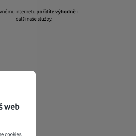
vnému internetu
pořídíte výhodně
i
další naše služby.
š web
e cookies.