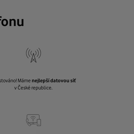
fonu
stováno! Máme
nejlepší datovou síť
v České republice.