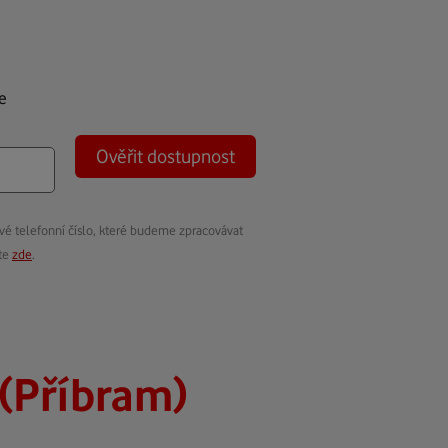
e
Ověřit dostupnost
vé telefonní číslo, které budeme zpracovávat
ete
zde
.
(Příbram)