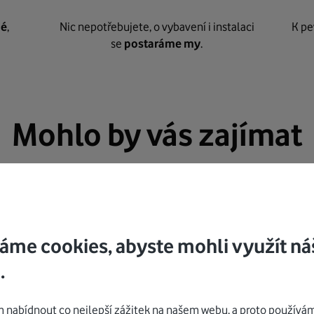
né
,
Nic nepotřebujete, o vybavení i instalaci
K pe
se
postaráme my
.
Mohlo by vás zajímat
áme cookies, abyste mohli využít ná
.
nabídnout co nejlepší zážitek na našem webu, a proto používám