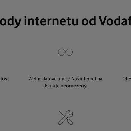
ody internetu od Voda
lost
Žádné datové limity! Náš internet na
Ote
doma je
neomezený
.