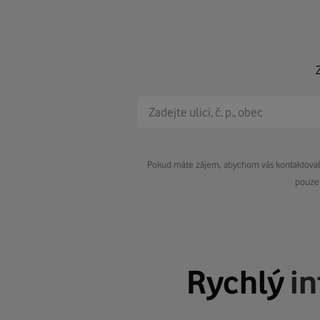
Pokud máte zájem, abychom vás kontaktovali 
pouze 
Rychlý
i