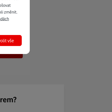
pšovat
li změnit.
adách
olit vše
ěrem?