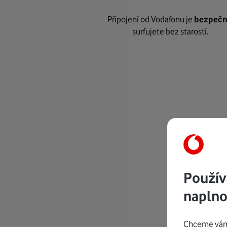
Připojení od Vodafonu je
bezpeč
surfujete bez starostí.
Použív
naplno
Chceme vám 