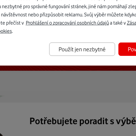
u nezbytné pro správné fungování stránek, jiné nám pomáhají zle
 návštěvnost nebo přizpůsobit reklamu. Svůj výběr můžete kdyko
te přečíst v
Prohlášení o zpracování osobních údajů
a také v
Zás
ookies
.
ternetu vám dáme Vodafone TV již
Použít jen nezbytné
Pov
50 Kč měsíčně
Potřebujete poradit s výb