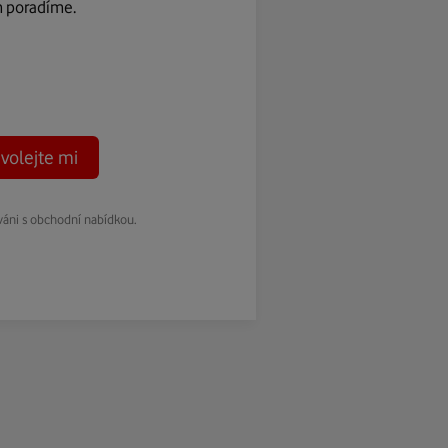
m poradíme.
volejte mi
váni s obchodní nabídkou.