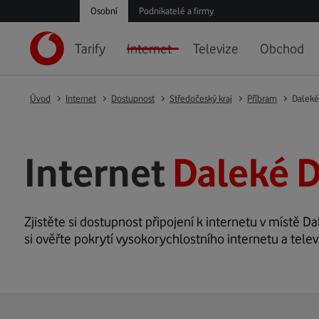
Osobní
Podnikatelé a firmy
Tarify
Internet
Televize
Obchod
Úvod
Internet
Dostupnost
Středočeský kraj
Příbram
Daleké
Internet
Daleké D
Zjistěte si dostupnost připojení k internetu v místě Da
si ověřte pokrytí vysokorychlostního internetu a tele