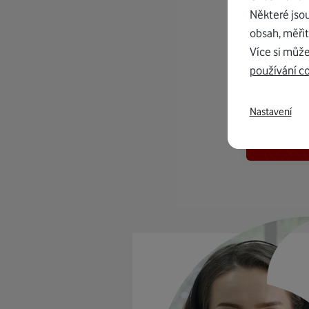
Některé jso
obsah, měřit
Více si může
používání c
K in
Nastavení
od 1