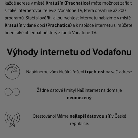
každé adrese v místě
Kratušín
(Prachatice)
máte možnost zařídit
si také internetovou televizi Vodafone TV, která obsahuje až 200
programů. Stačí si ověřit, jakou rychlost internetu nabízíme v místě
Kratušín
v dané obci
(Prachatice)
a k nabídce internetu si můžete
hned také objednat některý z tarifů Vodafone TV.
Výhody internetu od Vodafonu
Nabídneme vám ideální řešení i
rychlost
na vaší adrese.
Žádné datové limity! Náš internet na doma je
neomezený
.
Otestováno! Máme
nejlepší datovou síť
v České
republice.