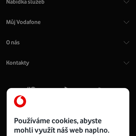
Nabídka služeb
Můj Vodafone
O nás
COMPAL CH7465VF
:
Výkonný bezdrátový modem s Wi-Fi standardem 802.11
ac a pokrytím ve dvou pásmech 2,4 i 5 GHz, který zajistí
Kontakty
silný signál pro celou domácnost. Kompaktní rozměry 21
x 16 x 4 cm, 4 Gigabitové LAN porty a rychlost až 500
Mb/s.
Více o COMPAL CH7465VF
Používáme cookies, abyste
mohli využít náš web naplno.