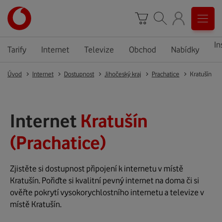
In
Tarify
Internet
Televize
Obchod
Nabídky
Úvod
Internet
Dostupnost
Jihočeský kraj
Prachatice
Kratušín
Internet
Kratušín
(Prachatice)
Zjistěte si dostupnost připojení k internetu v místě
Kratušín. Pořiďte si kvalitní pevný internet na doma či si
ověřte pokrytí vysokorychlostního internetu a televize v
místě Kratušín.