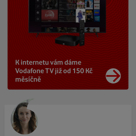
K internetu vám dáme
Vodafone TV již od 150 Kč
měsíčně