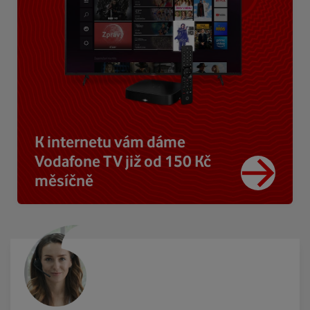
K internetu vám dáme
Vodafone TV již od 150 Kč
měsíčně