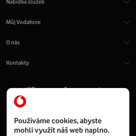
Nabídka služeb
Můj Vodafone
O nás
COMPAL CH7465VF
:
Výkonný bezdrátový modem s Wi-Fi standardem 802.11
ac a pokrytím ve dvou pásmech 2,4 i 5 GHz, který zajistí
Kontakty
silný signál pro celou domácnost. Kompaktní rozměry 21
x 16 x 4 cm, 4 Gigabitové LAN porty a rychlost až 500
Mb/s.
Více o COMPAL CH7465VF
Používáme cookies, abyste
mohli využít náš web naplno.