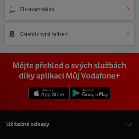
Elektromobilita
Ostatní chytrá zařízení
Mějte přehled o svých službách
díky aplikaci Můj Vodafone+
Užitečné odkazy