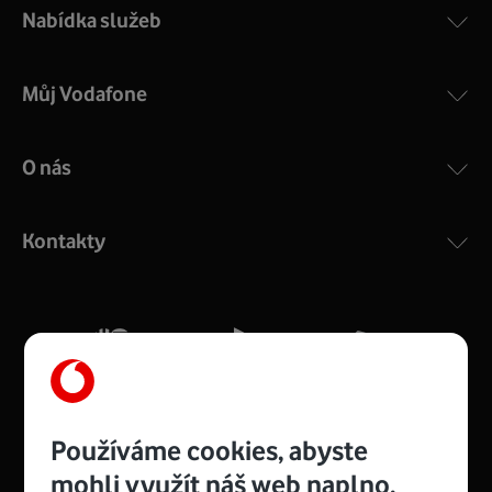
Nabídka služeb
Můj Vodafone
O nás
Kontakty
Používáme cookies, abyste
mohli využít náš web naplno.