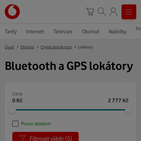
In
Tarify
Internet
Televize
Obchod
Nabídky
Úvod
Obchod
Chytrá domácnost
Lokátory
Bluetooth a GPS lokátory
Cena
0
Kč
2 777
Kč
Pouze skladem
Filtrovat výběr
(5)