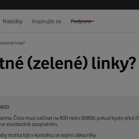
Nabídky
Inspirujte se
Podpora
(zelené) linky?
tné (zelené) linky?
0800.
darma. Číslo musí začínat na 800 nebo 00800, pokud byste před čí
vor standardně zpoplatněn.
e, aby mohla být v kontaktu se svými zákazníky.