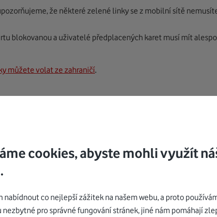
pozorňujeme, že některé zelené linky se z mobilní sítě nemusíte
artu blokovanou a uživatelé předplacených karet musí mít alesp
ky můžete volat ze zahraničí
.
áme cookies, abyste mohli využít ná
.
iné téma
nabídnout co nejlepší zážitek na našem webu, a proto používám
u nezbytné pro správné fungování stránek, jiné nám pomáhají zle