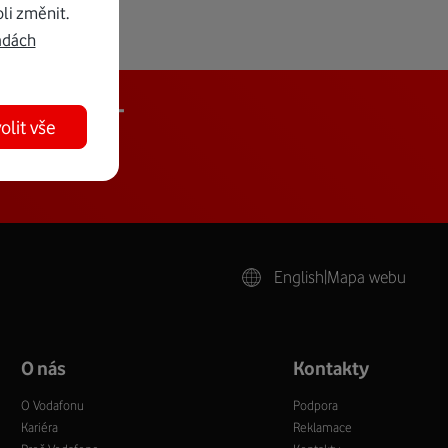
li změnit.
adách
j Vodafone+
olit vše
English
|
Mapa webu
O nás
Kontakty
O Vodafonu
Podpora
Kariéra
Reklamace