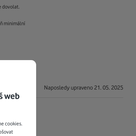
 dovolat.
oň minimální
Naposledy upraveno 21. 05. 2025
š web
e cookies.
pšovat