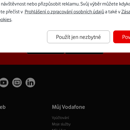
 návštěvnost nebo přizpůsobit reklamu. Svůj výběr můžete kdyko
te přečíst v
Prohlášení o zpracování osobních údajů
a také v
Zás
ookies
.
led o svých službách díky aplikaci Mů
Použít jen nezbytné
Pov
žeb
Můj Vodafone
Vyúčtování
Moje služby