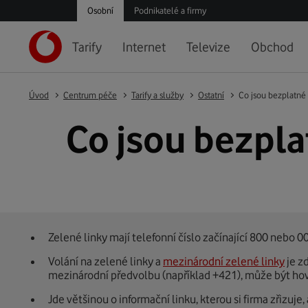
Osobní
Podnikatelé a firmy
Tarify
Internet
Televize
Obchod
Úvod
Centrum péče
Tarify a služby
Ostatní
Co jsou bezplatné 
Co jsou bezpla
Zelené linky mají telefonní číslo začínající 800 nebo 0
Volání na zelené linky a
mezinárodní zelené linky
je z
mezinárodní předvolbu (například +421), může být ho
Jde většinou o informační linku, kterou si firma zřizuj