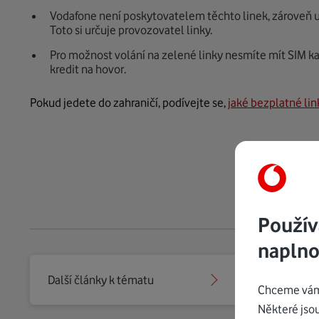
Vodafone není poskytovatelem těchto linek, zároveň u
Toto si určuje provozovatel linky.
Pro možnost volání na zelené linky nesmíte mít SIM k
kredit na hovor.
Pokud jedete do zahraničí, podívejte se,
jaké bezplatné lin
Použív
naplno
Další články k tématu
Vybrat j
Chceme vám 
Některé jso