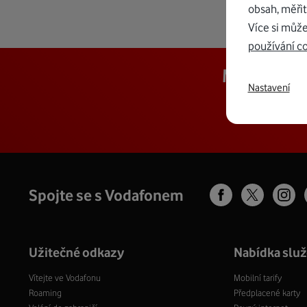
obsah, měřit
Více si může
používání c
Mějte přeh
Nastavení
Spojte se s Vodafonem
Užitečné odkazy
Nabídka slu
Vítejte ve Vodafonu
Mobilní tarify
Roaming
Předplacené karty