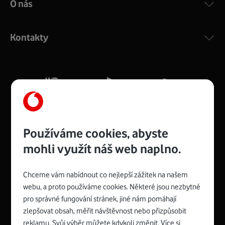
O nás
COMPAL CH7465VF
:
Výkonný bezdrátový modem s Wi-Fi standardem 802.11
ac a pokrytím ve dvou pásmech 2,4 i 5 GHz, který zajistí
Kontakty
silný signál pro celou domácnost. Kompaktní rozměry 21
x 16 x 4 cm, 4 Gigabitové LAN porty a rychlost až 500
Mb/s.
Více o COMPAL CH7465VF
Používáme cookies, abyste
mohli využít náš web naplno.
Chceme vám nabídnout co nejlepší zážitek na našem
Spojte se s Vodafonem
webu, a proto používáme cookies. Některé jsou nezbytné
pro správné fungování stránek, jiné nám pomáhají
Zyxel VMG8623-T50B
:
zlepšovat obsah, měřit návštěvnost nebo přizpůsobit
Rozměry modemu jsou 16 x 22 x 7,5 cm (včetně stojánku)
reklamu. Svůj výběr můžete kdykoli změnit. Více si