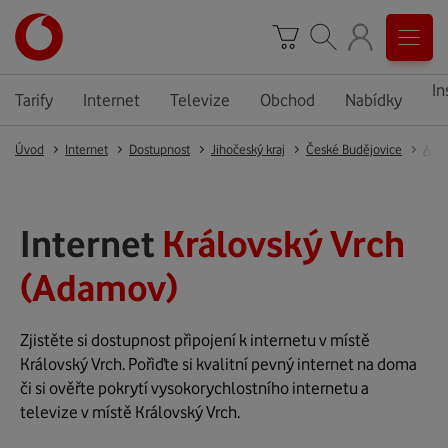
In
Tarify
Internet
Televize
Obchod
Nabídky
Úvod
Internet
Dostupnost
Jihočeský kraj
České Budějovice
Ada
Internet
Královský Vrch
(Adamov)
Zjistěte si dostupnost připojení k internetu v místě
Královský Vrch. Pořiďte si kvalitní pevný internet na doma
či si ověřte pokrytí vysokorychlostního internetu a
televize v místě Královský Vrch.