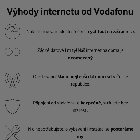
Výhody internetu od Vodafonu
Nabídneme vám ideální řešení i
rychlost
na vaší adrese.
Žádné datové limity! Náš internet na doma je
neomezený
.
Otestováno! Máme
nejlepší datovou síť
v České
republice.
Připojení od Vodafonu je
bezpečné
, surfujete bez
starostí.
Nic nepotřebujete, o vybavení i instalaci se
postaráme
my
.