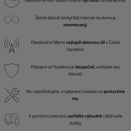
Nabídneme vám ideální řešení i
rychlost
na vaší adrese.
Žádné datové limity! Náš internet na doma je
neomezený
.
Otestováno! Máme
nejlepší datovou síť
v České
republice.
Připojení od Vodafonu je
bezpečné
, surfujete bez
starostí.
Nic nepotřebujete, o vybavení i instalaci se
postaráme
my
.
K pevnému internetu
pořídíte výhodně
i další naše
služby.