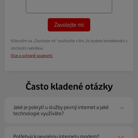
Zavolejte mi
Kliknutím na „Zavolejte mi“ souhlasíte s tím, že budete kontaktováni s
obchodní nabídkou.
Více o ochraně soukromí.
Často kladené otázky
Jaké je pokrytí u služby pevný internet a jaké
technologie využíváte?
Pevný internet můžeme nabídnout
99 % českých
Potřebuji k pevnému internetu modem?