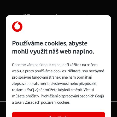
x 16 x 4 cm, 4 Gigabitové LAN porty a rychlost až 500
Mb/s.
Více o COMPAL CH7465VF
Používáme cookies, abyste
mohli využít náš web naplno.
Chceme vám nabídnout co nejlepší zážitek na našem
Spojte se s Vodafonem
webu, a proto používáme cookies. Některé jsou nezbytné
pro správné fungování stránek, jiné nám pomáhají
Zyxel VMG8623-T50B
:
zlepšovat obsah, měřit návštěvnost nebo přizpůsobit
Rozměry modemu jsou 16 x 22 x 7,5 cm (včetně stojánku)
reklamu. Svůj výběr můžete kdykoli změnit. Více si
a nabízí 4 gigabitové LAN porty a bezdrátové připojení Wi-
můžete přečíst v
Prohlášení o zpracování osobních údajů
Fi ve verzích 802.11 b/g/n/ac pro frekvenci 2,4 GHz a
a také v
Zásadách používání cookies
.
802.11 a/b/g/n/ac pro frekvenci 5 GHz s rychlostí až 866
|
English
Mapa webu
Mb/s.