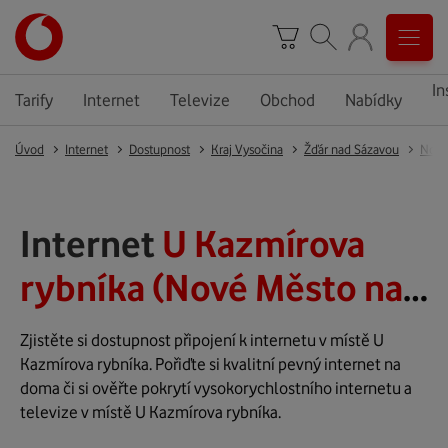
In
Tarify
Internet
Televize
Obchod
Nabídky
Úvod
Internet
Dostupnost
Kraj Vysočina
Žďár nad Sázavou
Nové
Internet
U Kazmírova
rybníka (Nové Město na
Moravě)
Zjistěte si dostupnost připojení k internetu v místě U
Kazmírova rybníka. Pořiďte si kvalitní pevný internet na
doma či si ověřte pokrytí vysokorychlostního internetu a
televize v místě U Kazmírova rybníka.