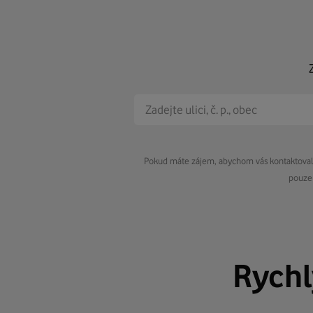
Pokud máte zájem, abychom vás kontaktovali 
pouze 
Rych