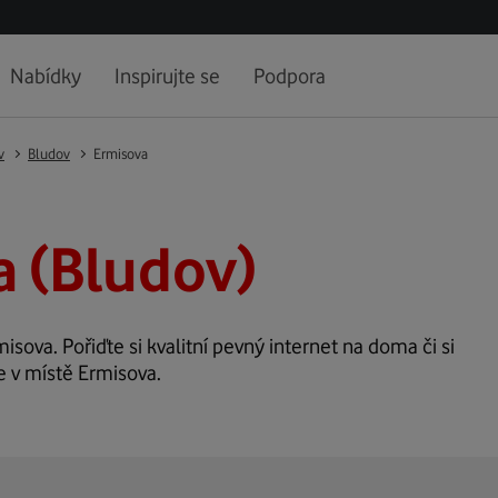
Nabídky
Inspirujte se
Podpora
v
Bludov
Ermisova
 (Bludov)
misova. Pořiďte si kvalitní pevný internet na doma či si
e v místě Ermisova.