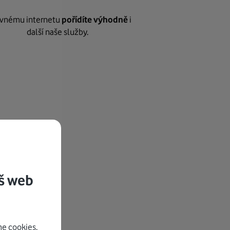
vnému internetu
pořídíte výhodně
i
další naše služby.
š web
e cookies.