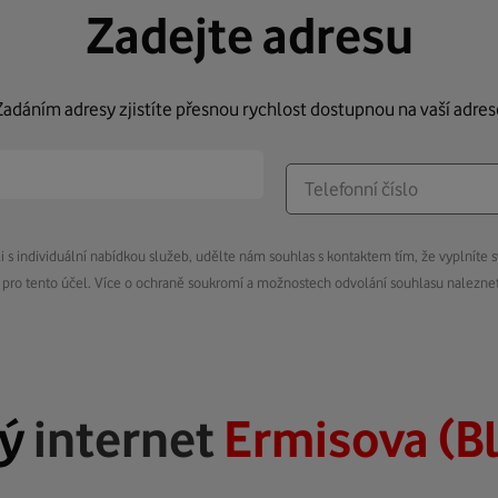
Zadejte adresu
Zadáním adresy zjistíte přesnou rychlost dostupnou na vaší adres
s individuální nabídkou služeb, udělte nám souhlas s kontaktem tím, že vyplníte s
pro tento účel. Více o ochraně soukromí a možnostech odvolání souhlasu nalezn
lý
internet
Ermisova (B