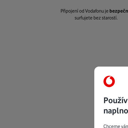
Připojení od Vodafonu je
bezpeč
surfujete bez starostí.
Použív
naplno
Chceme vám 