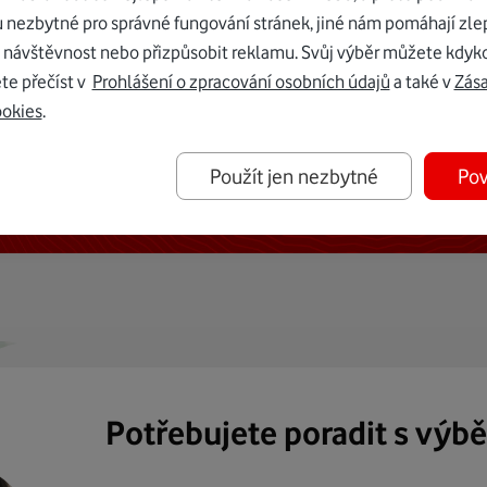
u nezbytné pro správné fungování stránek, jiné nám pomáhají zle
 návštěvnost nebo přizpůsobit reklamu. Svůj výběr můžete kdyko
te přečíst v
Prohlášení o zpracování osobních údajů
a také v
Zás
ookies
.
ternetu vám dáme Vodafone TV již
Použít jen nezbytné
Pov
50 Kč měsíčně
Potřebujete poradit s výb