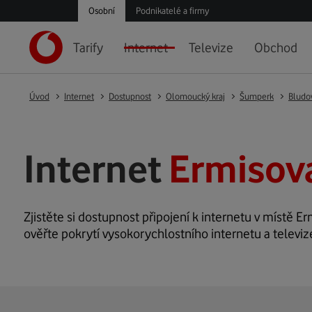
Osobní
Podnikatelé a firmy
Tarify
Internet
Televize
Obchod
Úvod
Internet
Dostupnost
Olomoucký kraj
Šumperk
Bludo
Internet
Ermisova
Zjistěte si dostupnost připojení k internetu v místě Er
ověřte pokrytí vysokorychlostního internetu a televiz