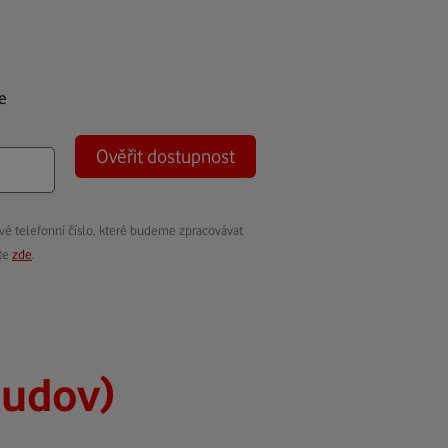
e
Ověřit dostupnost
vé telefonní číslo, které budeme zpracovávat
ete
zde
.
ludov)