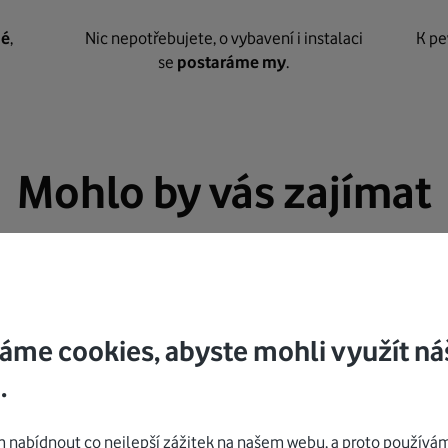
né
,
Nic nepotřebujete, o vybavení i instalaci
K pe
se
postaráme my
.
Mohlo by vás zajímat
áme cookies, abyste mohli využít ná
.
nabídnout co nejlepší zážitek na našem webu, a proto používám