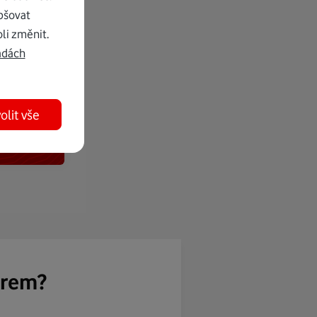
pšovat
li změnit.
adách
olit vše
ěrem?