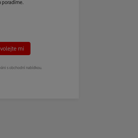
m poradíme.
volejte mi
váni s obchodní nabídkou.