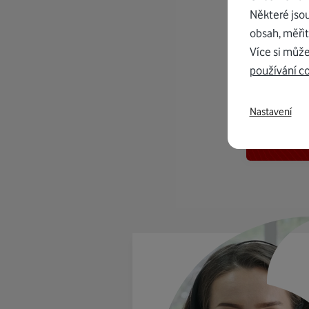
Některé jso
obsah, měřit
Více si může
používání c
K in
Nastavení
od 1