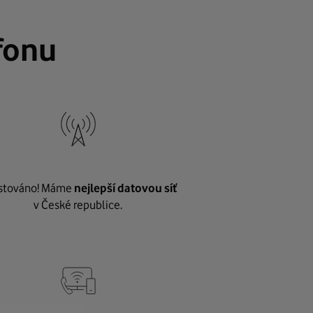
fonu
stováno! Máme
nejlepší datovou síť
v České republice.