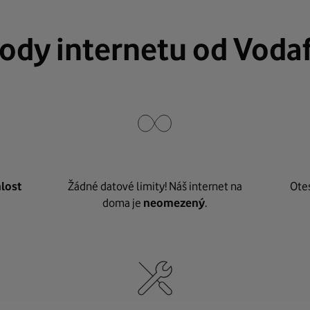
ody internetu od Voda
lost
Žádné datové limity! Náš internet na
Ote
doma je
neomezený
.