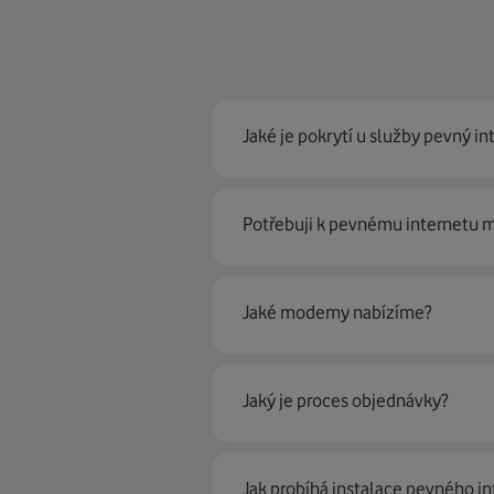
Jaké je pokrytí u služby pevný in
Pevný internet můžeme nabídn
Potřebuji k pevnému internetu
optické sítě. Díky tomu umíme na
Ano, potřebujete. Rádi vám ho 
Jaké modemy nabízíme?
Můžete samozřejmě využít i svůj
poradí naši proškolení prodejci 
Jaký je proces objednávky?
Krok jedna je určitě ověření možn
Jak probíhá instalace pevného in