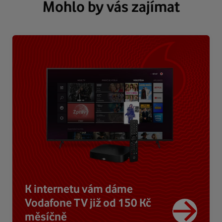
Mohlo by vás zajímat
K internetu vám dáme
Vodafone TV již od 150 Kč
měsíčně