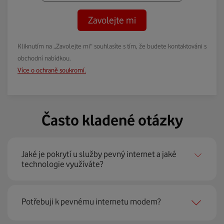
Zavolejte mi
Kliknutím na „Zavolejte mi“ souhlasíte s tím, že budete kontaktováni s
obchodní nabídkou.
Více o ochraně soukromí.
Často kladené otázky
Jaké je pokrytí u služby pevný internet a jaké
technologie využíváte?
Pevný internet můžeme nabídnout
99 % českých
Potřebuji k pevnému internetu modem?
domácností
prostřednictvím několika technologií jako
jsou 4G LTE, xDSL nebo optické sítě. Díky tomu umíme