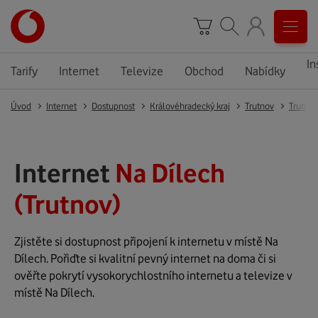
In
Tarify
Internet
Televize
Obchod
Nabídky
Úvod
Internet
Dostupnost
Královéhradecký kraj
Trutnov
Trutnov
Internet
Na Dílech
(Trutnov)
Zjistěte si dostupnost připojení k internetu v místě Na
Dílech. Pořiďte si kvalitní pevný internet na doma či si
ověřte pokrytí vysokorychlostního internetu a televize v
místě Na Dílech.