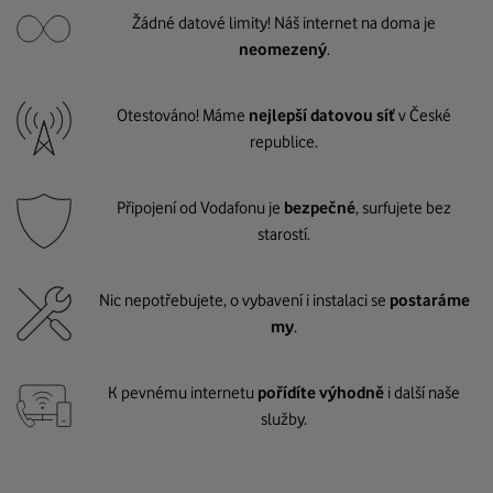
Žádné datové limity! Náš internet na doma je
neomezený
.
Otestováno! Máme
nejlepší datovou síť
v České
republice.
Připojení od Vodafonu je
bezpečné
, surfujete bez
starostí.
Nic nepotřebujete, o vybavení i instalaci se
postaráme
my
.
K pevnému internetu
pořídíte výhodně
i další naše
služby.