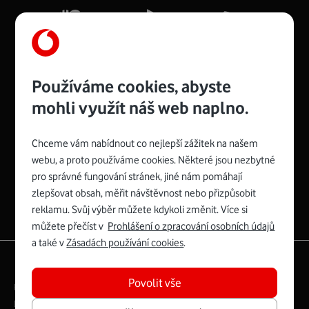
Více o COMPAL CH7465VF
Používáme cookies, abyste
mohli využít náš web naplno.
Chceme vám nabídnout co nejlepší zážitek na našem
Spojte se s Vodafonem
webu, a proto používáme cookies. Některé jsou nezbytné
pro správné fungování stránek, jiné nám pomáhají
Zyxel VMG8623-T50B
:
zlepšovat obsah, měřit návštěvnost nebo přizpůsobit
Rozměry modemu jsou 16 x 22 x 7,5 cm (včetně stojánku)
reklamu. Svůj výběr můžete kdykoli změnit. Více si
a nabízí 4 gigabitové LAN porty a bezdrátové připojení Wi-
můžete přečíst v
Prohlášení o zpracování osobních údajů
Fi ve verzích 802.11 b/g/n/ac pro frekvenci 2,4 GHz a
a také v
Zásadách používání cookies
.
802.11 a/b/g/n/ac pro frekvenci 5 GHz s rychlostí až 866
|
English
Mapa webu
Mb/s.
Povolit vše
Právní­ podmí­nky
Ochrana soukromí­
Více o Zyxel VMG8623-T50B
Digitální odpovědnost
Cookies
Dokumenty