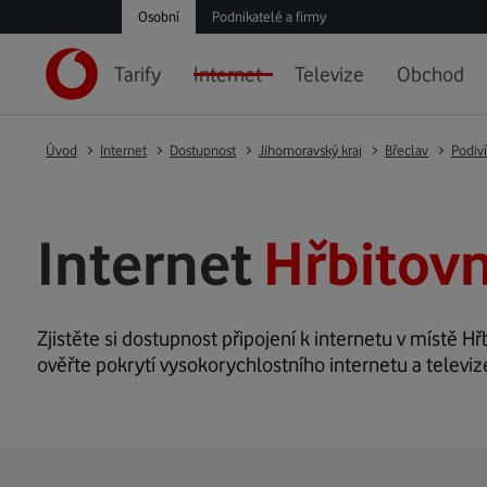
Osobní
Podnikatelé a firmy
Tarify
Internet
Televize
Obchod
Úvod
Internet
Dostupnost
Jihomoravský kraj
Břeclav
Podiv
Internet
Hřbitovn
Zjistěte si dostupnost připojení k internetu v místě Hřb
ověřte pokrytí vysokorychlostního internetu a televize