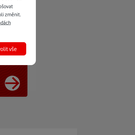
pšovat
li změnit.
adách
olit vše