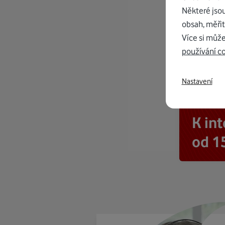
Některé jso
obsah, měřit
Více si může
používání c
Nastavení
K in
od 1