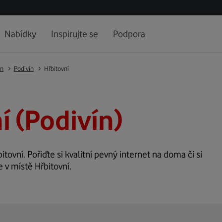
Nabídky
Inspirujte se
Podpora
ín
Podivín
Hřbitovní
í (Podivín)
itovní. Pořiďte si kvalitní pevný internet na doma či si
 v místě Hřbitovní.