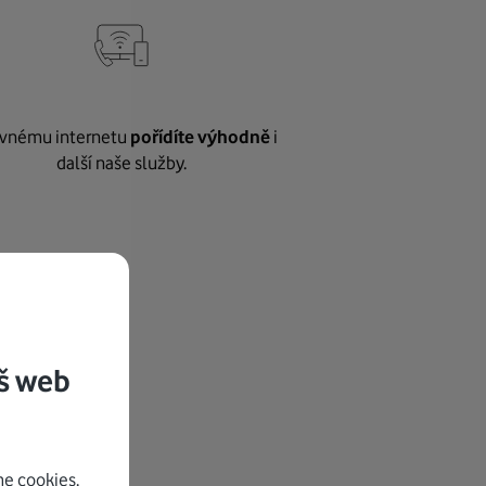
vnému internetu
pořídíte výhodně
i
další naše služby.
š web
e cookies.