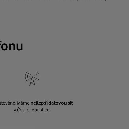
fonu
stováno! Máme
nejlepší datovou síť
v České republice.