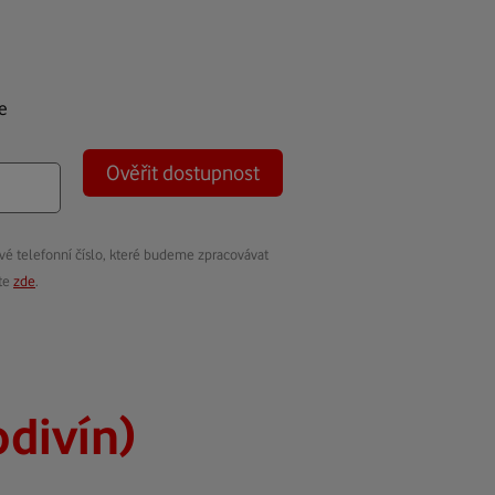
e
Ověřit dostupnost
vé telefonní číslo, které budeme zpracovávat
ete
zde
.
odivín)