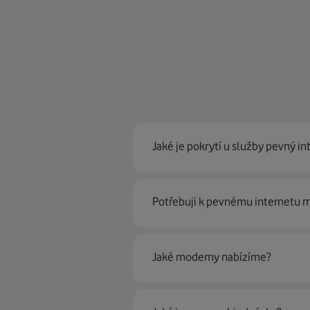
Jaké je pokrytí u služby pevný in
Pevný internet můžeme nabídn
Potřebuji k pevnému internetu
optické sítě. Díky tomu umíme na
Ano, potřebujete. Rádi vám ho 
Jaké modemy nabízíme?
Můžete samozřejmě využít i svůj
poradí naši proškolení prodejci 