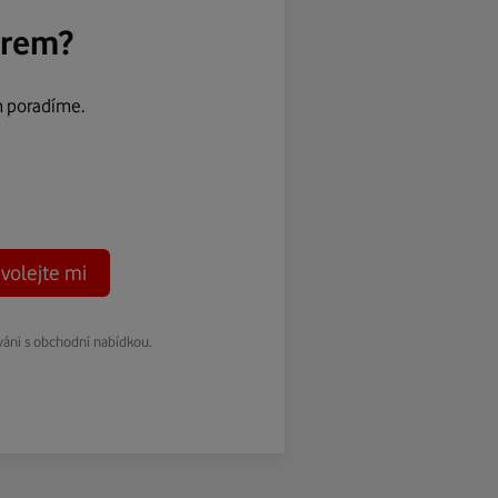
ěrem?
m poradíme.
volejte mi
váni s obchodní nabídkou.