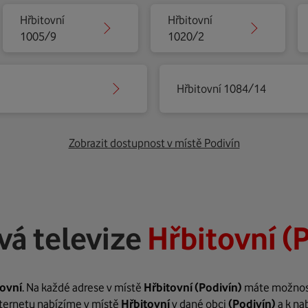
Hřbitovní
Hřbitovní
1005/9
1020/2
Hřbitovní 1084/14
Zobrazit dostupnost v místě Podivín
vá televize
Hřbitovní (
tovní
. Na každé adrese v místě
Hřbitovní
(Podivín)
máte možnost 
internetu nabízíme v místě
Hřbitovní
v dané obci
(Podivín)
a k na