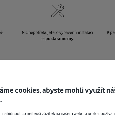
né
,
Nic nepotřebujete, o vybavení i instalaci
K pe
se
postaráme my
.
Mohlo by vás zajímat
áme cookies, abyste mohli využít ná
.
nabídnout co nejlepší zážitek na našem webu, a proto používám