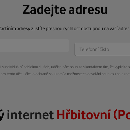
Zadejte adresu
Zadáním adresy zjistíte přesnou rychlost dostupnou na vaší adres
s individuální nabídkou služeb, udělte nám souhlas s kontaktem tím, že vyplníte s
pro tento účel. Více o ochraně soukromí a možnostech odvolání souhlasu nalezn
ý
internet
Hřbitovní (P