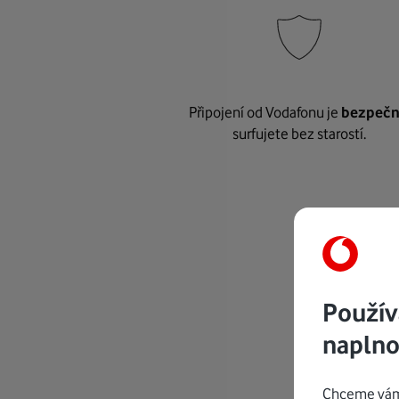
Připojení od Vodafonu je
bezpeč
surfujete bez starostí.
Použív
naplno
Chceme vám 