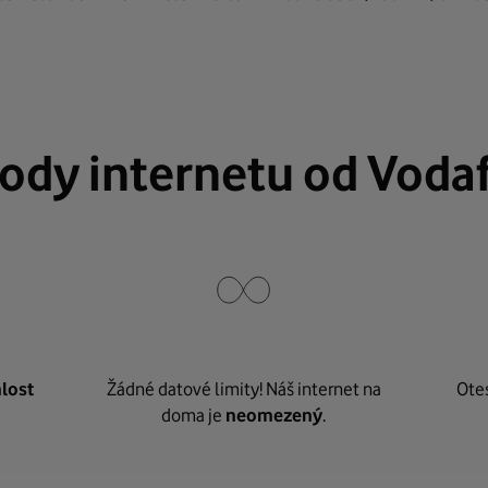
ody internetu od Voda
lost
Žádné datové limity! Náš internet na
Ote
doma je
neomezený
.