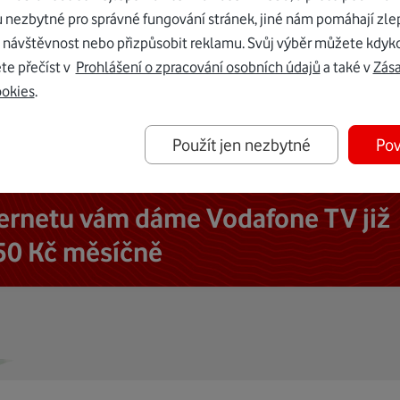
u nezbytné pro správné fungování stránek, jiné nám pomáhají zle
 návštěvnost nebo přizpůsobit reklamu. Svůj výběr můžete kdyko
te přečíst v
Prohlášení o zpracování osobních údajů
a také v
Zás
ookies
.
Použít jen nezbytné
Pov
ternetu vám dáme Vodafone TV již
50 Kč měsíčně