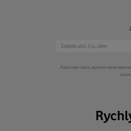
Pokud máte zájem, abychom vás kontaktovali 
pouze 
Rychl