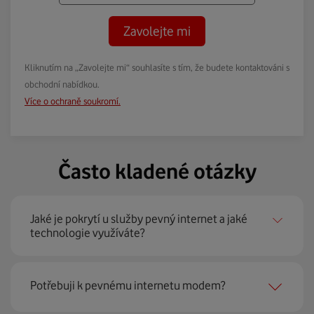
Zavolejte mi
Kliknutím na „Zavolejte mi“ souhlasíte s tím, že budete kontaktováni s
obchodní nabídkou.
Více o ochraně soukromí.
Často kladené otázky
Jaké je pokrytí u služby pevný internet a jaké
technologie využíváte?
Pevný internet můžeme nabídnout
99 % českých
Potřebuji k pevnému internetu modem?
domácností
prostřednictvím několika technologií jako
jsou 4G LTE, xDSL nebo optické sítě. Díky tomu umíme