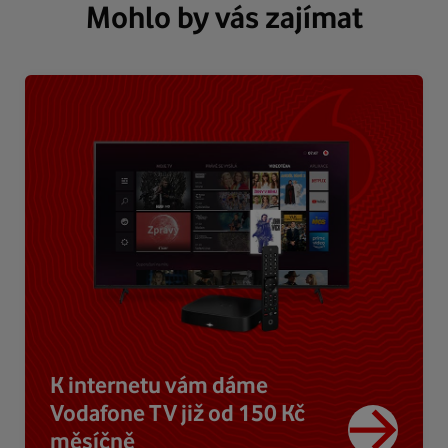
Mohlo by vás zajímat
K internetu vám dáme
Vodafone TV již od 150 Kč
měsíčně