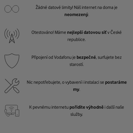
Žádné datové limity! Náš internet na doma je
neomezený
.
Otestováno! Máme
nejlepší datovou síť
v České
republice.
Připojení od Vodafonu je
bezpečné
, surfujete bez
starostí.
Nic nepotřebujete, o vybavení i instalaci se
postaráme
my
.
K pevnému internetu
pořídíte výhodně
i další naše
služby.