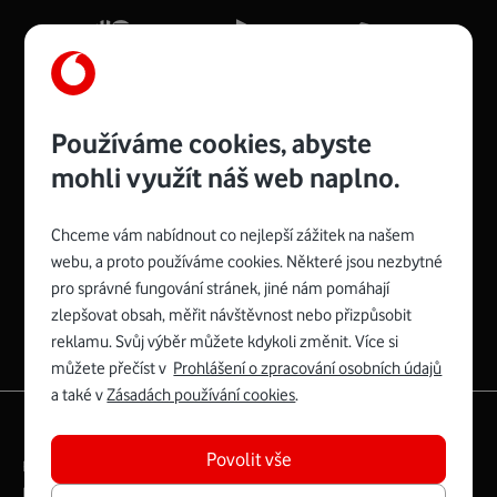
Více o COMPAL CH7465VF
Používáme cookies, abyste
mohli využít náš web naplno.
Chceme vám nabídnout co nejlepší zážitek na našem
Spojte se s Vodafonem
webu, a proto používáme cookies. Některé jsou nezbytné
pro správné fungování stránek, jiné nám pomáhají
Zyxel VMG8623-T50B
:
zlepšovat obsah, měřit návštěvnost nebo přizpůsobit
Rozměry modemu jsou 16 x 22 x 7,5 cm (včetně stojánku)
reklamu. Svůj výběr můžete kdykoli změnit. Více si
a nabízí 4 gigabitové LAN porty a bezdrátové připojení Wi-
můžete přečíst v
Prohlášení o zpracování osobních údajů
Fi ve verzích 802.11 b/g/n/ac pro frekvenci 2,4 GHz a
a také v
Zásadách používání cookies
.
802.11 a/b/g/n/ac pro frekvenci 5 GHz s rychlostí až 866
|
English
Mapa webu
Mb/s.
Povolit vše
Právní­ podmí­nky
Ochrana soukromí­
Více o Zyxel VMG8623-T50B
Digitální odpovědnost
Cookies
Dokumenty