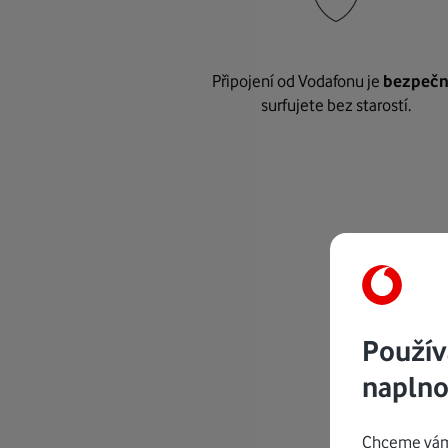
Připojení od Vodafonu je
bezpeč
surfujete bez starostí.
Použív
naplno
Chceme vám 