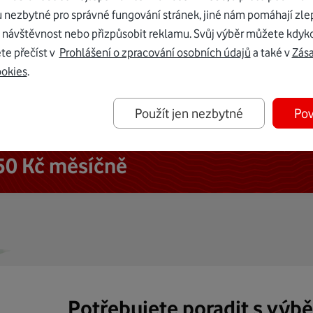
u nezbytné pro správné fungování stránek, jiné nám pomáhají zle
 návštěvnost nebo přizpůsobit reklamu. Svůj výběr můžete kdyko
te přečíst v
Prohlášení o zpracování osobních údajů
a také v
Zás
ookies
.
Použít jen nezbytné
Pov
ternetu vám dáme Vodafone TV již
50 Kč měsíčně
Potřebujete poradit s výb