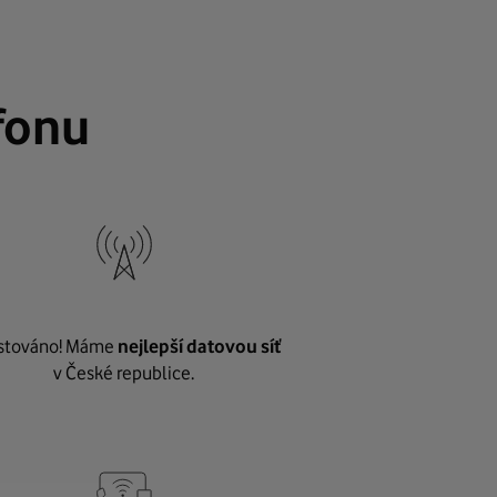
fonu
stováno! Máme
nejlepší datovou síť
v České republice.