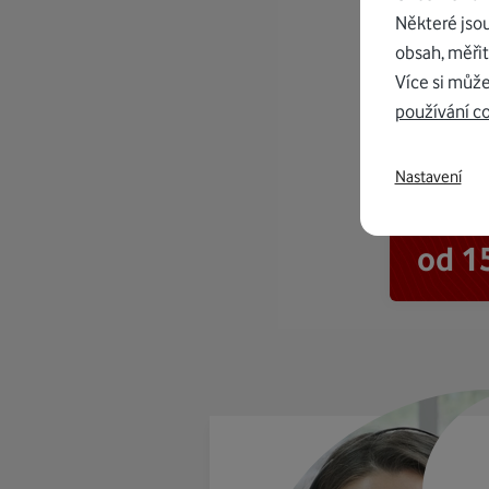
Některé jso
obsah, měřit
Více si může
používání c
Nastavení
K in
od 1