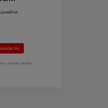
m poradíme.
volejte mi
váni s obchodní nabídkou.