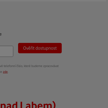
e
Ověřit dostupnost
vé telefonní číslo, které budeme zpracovávat
ete
zde
.
 nad Labem)