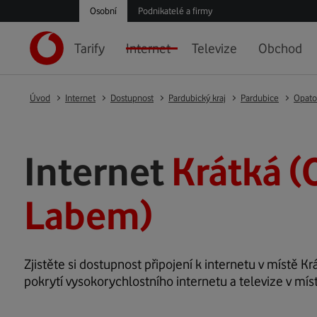
Osobní
Podnikatelé a firmy
Tarify
Internet
Televize
Obchod
Úvod
Internet
Dostupnost
Pardubický kraj
Pardubice
Opato
Internet
Krátká (
Labem)
Zjistěte si dostupnost připojení k internetu v místě Krá
pokrytí vysokorychlostního internetu a televize v mís