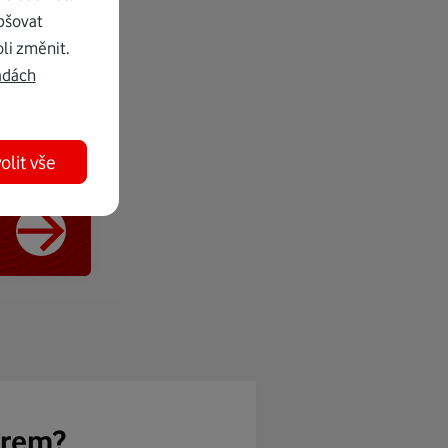
pšovat
li změnit.
adách
olit vše
ěrem?