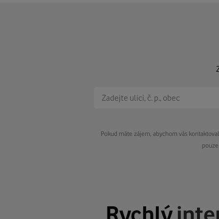
Pokud máte zájem, abychom vás kontaktovali 
pouze 
Rychlý
inte