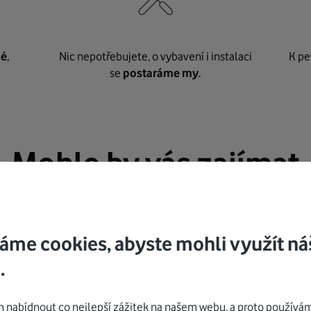
né
,
Nic nepotřebujete, o vybavení i instalaci
K pe
se
postaráme my
.
Mohlo by vás zajímat
áme cookies, abyste mohli využít ná
.
nabídnout co nejlepší zážitek na našem webu, a proto používám