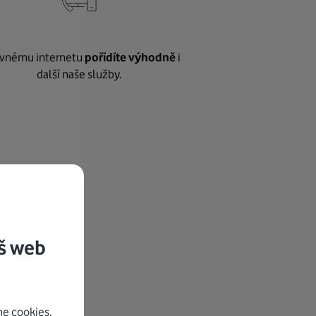
vnému internetu
pořídíte výhodně
i
další naše služby.
š web
e cookies.