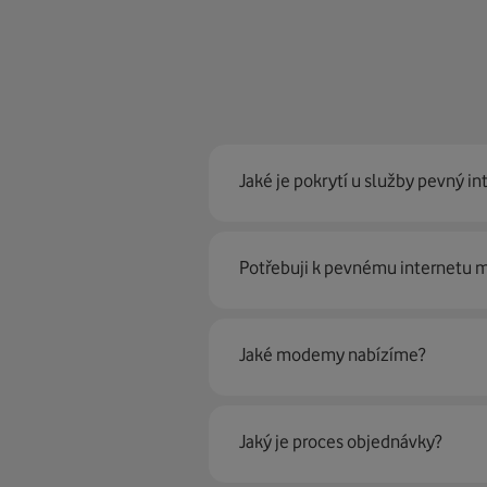
Jaké je pokrytí u služby pevný in
Pevný internet můžeme nabídn
Potřebuji k pevnému internetu
optické sítě. Díky tomu umíme na
Ano, potřebujete. Rádi vám ho 
Jaké modemy nabízíme?
Můžete samozřejmě využít i svůj
poradí naši proškolení prodejci 
Jaký je proces objednávky?