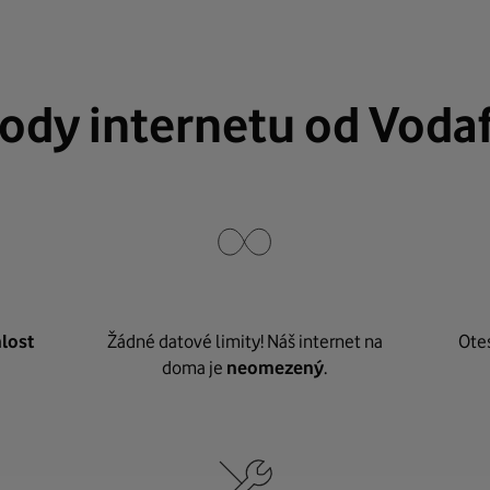
ody internetu od Voda
lost
Žádné datové limity! Náš internet na
Ote
doma je
neomezený
.