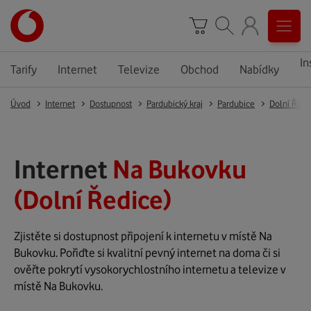
In
Tarify
Internet
Televize
Obchod
Nabídky
Úvod
Internet
Dostupnost
Pardubický kraj
Pardubice
Dolní Ředi
Internet
Na Bukovku
(Dolní Ředice)
Zjistěte si dostupnost připojení k internetu v místě Na
Bukovku. Pořiďte si kvalitní pevný internet na doma či si
ověřte pokrytí vysokorychlostního internetu a televize v
místě Na Bukovku.