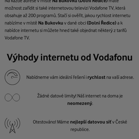
Na každé adrese v místě
Na Bukovku
(Dolní Ředice)
máte
možnost zařídit si také internetovou televizi Vodafone TV, která
obsahuje až 200 programů. Stačí si ověřit, jakou rychlost internetu
nabízíme v místě
Na Bukovku
v dané obci
(Dolní Ředice)
a k
nabídce internetu si můžete hned také objednat některý z tarifů
Vodafone TV.
Výhody internetu od Vodafonu
Nabídneme vám ideální řešení i
rychlost
na vaší adrese.
Žádné datové limity! Náš internet na doma je
neomezený
.
Otestováno! Máme
nejlepší datovou síť
v České
republice.