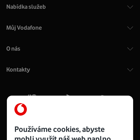
Nabídka služeb
Můj Vodafone
O nás
COMPAL CH7465VF
:
Výkonný bezdrátový modem s Wi-Fi standardem 802.11
ac a pokrytím ve dvou pásmech 2,4 i 5 GHz, který zajistí
Kontakty
silný signál pro celou domácnost. Kompaktní rozměry 21
x 16 x 4 cm, 4 Gigabitové LAN porty a rychlost až 500
Mb/s.
Více o COMPAL CH7465VF
Používáme cookies, abyste
mohli využít náš web naplno.