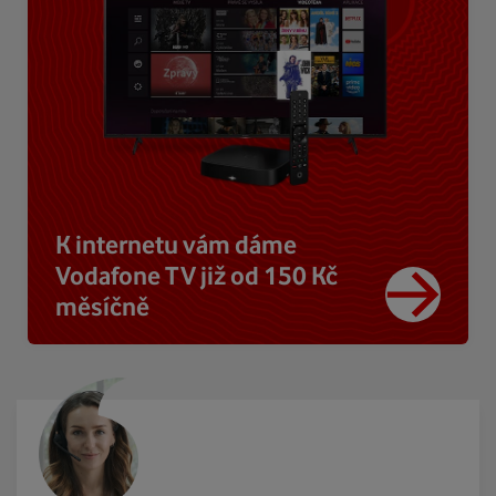
K internetu vám dáme
Vodafone TV již od 150 Kč
měsíčně