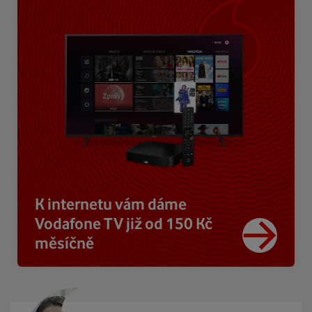
K internetu vám dáme
Vodafone TV již od 150 Kč
měsíčně