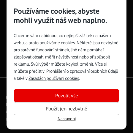
Používáme cookies, abyste
mohli využít náš web naplno.
Chceme vám nabídnout co nejlepší zážitek na našem
Spojte se s Vodafonem
webu, a proto používáme cookies. Některé jsou nezbytné
pro správné fungování stránek, jiné nám pomáhají
Zyxel VMG8623-T50B
:
zlepšovat obsah, měřit návštěvnost nebo přizpůsobit
Rozměry modemu jsou 16 x 22 x 7,5 cm (včetně stojánku)
reklamu. Svůj výběr můžete kdykoli změnit. Více si
a nabízí 4 gigabitové LAN porty a bezdrátové připojení Wi-
můžete přečíst v
Prohlášení o zpracování osobních údajů
Fi ve verzích 802.11 b/g/n/ac pro frekvenci 2,4 GHz a
a také v
Zásadách používání cookies
.
802.11 a/b/g/n/ac pro frekvenci 5 GHz s rychlostí až 866
|
English
Mapa webu
Mb/s.
Povolit vše
Právní­ podmí­nky
Ochrana soukromí­
Více o Zyxel VMG8623-T50B
Digitální odpovědnost
Cookies
Dokumenty
Použít jen nezbytné
Ceník
Nastavení
Copyright © 2026 Vodafone Czech Republic a.s.