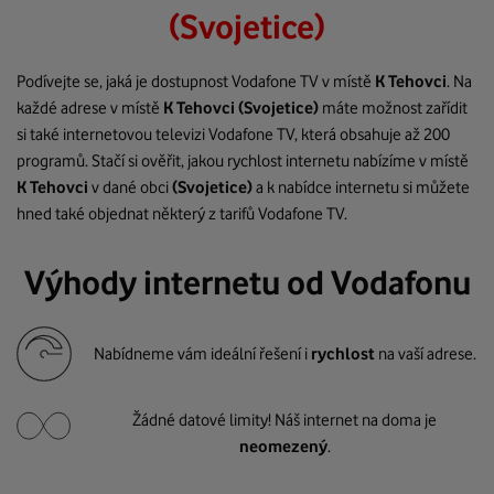
(Svojetice)
Podívejte se, jaká je dostupnost Vodafone TV v místě
K Tehovci
. Na
každé adrese v místě
K Tehovci
(Svojetice)
máte možnost zařídit
si také internetovou televizi Vodafone TV, která obsahuje až 200
programů. Stačí si ověřit, jakou rychlost internetu nabízíme v místě
K Tehovci
v dané obci
(Svojetice)
a k nabídce internetu si můžete
hned také objednat některý z tarifů Vodafone TV.
Výhody internetu od Vodafonu
Nabídneme vám ideální řešení i
rychlost
na vaší adrese.
Žádné datové limity! Náš internet na doma je
neomezený
.