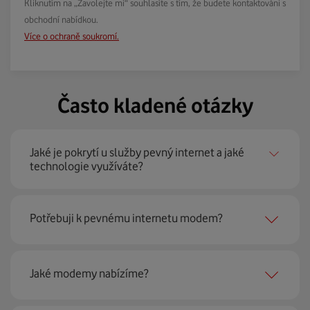
Kliknutím na „Zavolejte mi“ souhlasíte s tím, že budete kontaktováni s
obchodní nabídkou.
Více o ochraně soukromí.
Často kladené otázky
Jaké je pokrytí u služby pevný internet a jaké
technologie využíváte?
Pevný internet můžeme nabídnout
99 % českých
Potřebuji k pevnému internetu modem?
domácností
prostřednictvím několika technologií jako
jsou 4G LTE, xDSL nebo optické sítě. Díky tomu umíme
najít nejoptimálnější řešení na vaší adrese.
Ano, potřebujete. Rádi vám ho poskytneme na splátky. U
Jaké modemy nabízíme?
modemu od Vodafonu navíc garantujeme plnou
technickou podporu.