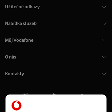
Užitečné odkazy
Nabídka služeb
Můj Vodafone
O nás
COMPAL CH7465VF
:
Výkonný bezdrátový modem s Wi-Fi standardem 802.11
ac a pokrytím ve dvou pásmech 2,4 i 5 GHz, který zajistí
Kontakty
silný signál pro celou domácnost. Kompaktní rozměry 21
x 16 x 4 cm, 4 Gigabitové LAN porty a rychlost až 500
Mb/s.
Více o COMPAL CH7465VF