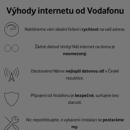
Výhody internetu od Vodafonu
Nabídneme vám ideální řešení i
rychlost
na vaší adrese.
Žádné datové limity! Náš internet na doma je
neomezený
.
Otestováno! Máme
nejlepší datovou síť
v České
republice.
Připojení od Vodafonu je
bezpečné
, surfujete bez
starostí.
Nic nepotřebujete, o vybavení i instalaci se
postaráme
my
.