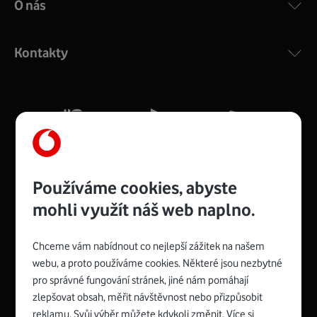
O nás
COMPAL CH7465VF
:
Výkonný bezdrátový modem s Wi-Fi standardem 802.11
ac a pokrytím ve dvou pásmech 2,4 i 5 GHz, který zajistí
Kontakty
silný signál pro celou domácnost. Kompaktní rozměry 21
x 16 x 4 cm, 4 Gigabitové LAN porty a rychlost až 500
Mb/s.
Více o COMPAL CH7465VF
Používáme cookies, abyste
mohli využít náš web naplno.
Chceme vám nabídnout co nejlepší zážitek na našem
Spojte se s Vodafonem
webu, a proto používáme cookies. Některé jsou nezbytné
pro správné fungování stránek, jiné nám pomáhají
Zyxel VMG8623-T50B
:
zlepšovat obsah, měřit návštěvnost nebo přizpůsobit
Rozměry modemu jsou 16 x 22 x 7,5 cm (včetně stojánku)
reklamu. Svůj výběr můžete kdykoli změnit. Více si