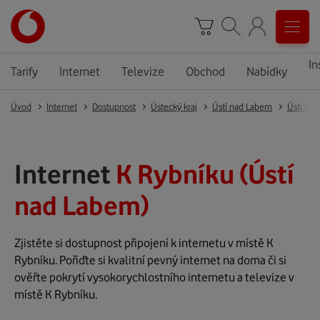
In
Tarify
Internet
Televize
Obchod
Nabídky
Úvod
Internet
Dostupnost
Ústecký kraj
Ústí nad Labem
Ústí na
Internet
K Rybníku (Ústí
nad Labem)
Zjistěte si dostupnost připojení k internetu v místě K
Rybníku. Pořiďte si kvalitní pevný internet na doma či si
ověřte pokrytí vysokorychlostního internetu a televize v
místě K Rybníku.