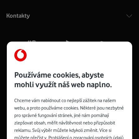
Výkonný bezdrátový modem s Wi-Fi standardem 802.11
ac a pokrytím ve dvou pásmech 2,4 i 5 GHz, který zajistí
Kontakty
silný signál pro celou domácnost. Kompaktní rozměry 21
x 16 x 4 cm, 4 Gigabitové LAN porty a rychlost až 500
Mb/s.
Více o COMPAL CH7465VF
Používáme cookies, abyste
mohli využít náš web naplno.
Chceme vám nabídnout co nejlepší zážitek na našem
Spojte se s Vodafonem
webu, a proto používáme cookies. Některé jsou nezbytné
pro správné fungování stránek, jiné nám pomáhají
Zyxel VMG8623-T50B
:
zlepšovat obsah, měřit návštěvnost nebo přizpůsobit
Rozměry modemu jsou 16 x 22 x 7,5 cm (včetně stojánku)
reklamu. Svůj výběr můžete kdykoli změnit. Více si
a nabízí 4 gigabitové LAN porty a bezdrátové připojení Wi-
můžete přečíst v
Prohlášení o zpracování osobních údajů