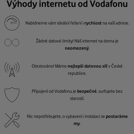
Výhody internetu od Vodafonu
Nabídneme vám ideální řešení i
rychlost
na vaší adrese.
Žádné datové limity! Náš internet na doma je
neomezený
.
Otestováno! Máme
nejlepší datovou síť
v České
republice.
Připojení od Vodafonu je
bezpečné
, surfujete bez
starostí.
Nic nepotřebujete, o vybavení i instalaci se
postaráme
my
.