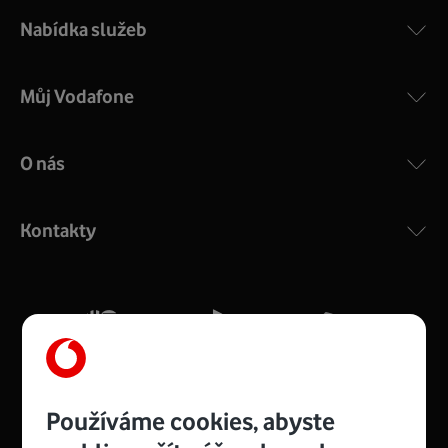
Nabídka služeb
Můj Vodafone
O nás
COMPAL CH7465VF
:
Výkonný bezdrátový modem s Wi-Fi standardem 802.11
ac a pokrytím ve dvou pásmech 2,4 i 5 GHz, který zajistí
Kontakty
silný signál pro celou domácnost. Kompaktní rozměry 21
x 16 x 4 cm, 4 Gigabitové LAN porty a rychlost až 500
Mb/s.
Více o COMPAL CH7465VF
Používáme cookies, abyste