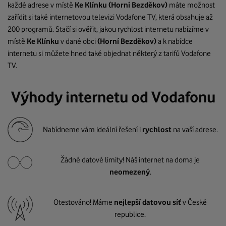
každé adrese v místě
Ke Klínku
(Horní Bezděkov)
máte možnost
zařídit si také internetovou televizi Vodafone TV, která obsahuje až
200 programů. Stačí si ověřit, jakou rychlost internetu nabízíme v
místě
Ke Klínku
v dané obci
(Horní Bezděkov)
a k nabídce
internetu si můžete hned také objednat některý z tarifů Vodafone
TV.
Výhody internetu od Vodafonu
Nabídneme vám ideální řešení i
rychlost
na vaší adrese.
Žádné datové limity! Náš internet na doma je
neomezený
.
Otestováno! Máme
nejlepší datovou síť
v České
republice.