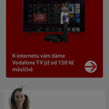
K internetu vám dáme
Vodafone TV již od 150 Kč
měsíčně