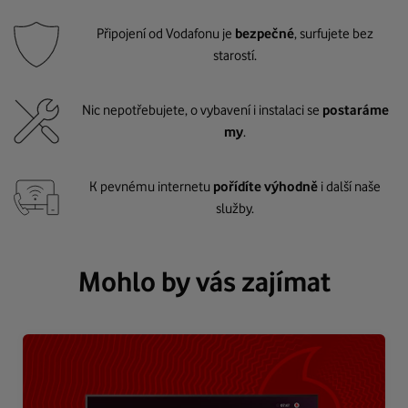
Připojení od Vodafonu je
bezpečné
, surfujete bez
starostí.
Nic nepotřebujete, o vybavení i instalaci se
postaráme
my
.
K pevnému internetu
pořídíte výhodně
i další naše
služby.
Mohlo by vás zajímat