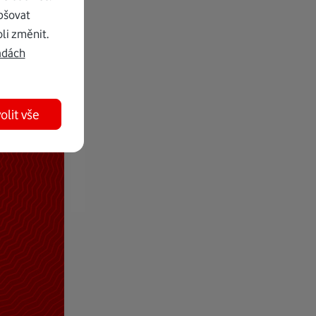
pšovat
li změnit.
adách
olit vše