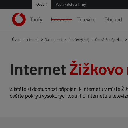
Osobní
Podnikatelé a firmy
Tarify
Internet
Televize
Obchod
Úvod
Internet
Dostupnost
Jihočeský kraj
České Budějovice
Internet
Žižkovo 
Zjistěte si dostupnost připojení k internetu v místě Ži
ověřte pokrytí vysokorychlostního internetu a televiz