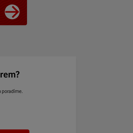
ěrem?
m poradíme.