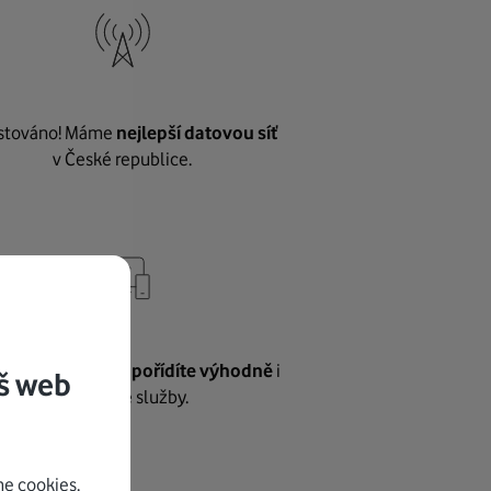
stováno! Máme
nejlepší datovou síť
v České republice.
vnému internetu
pořídíte výhodně
i
š web
další naše služby.
e cookies.