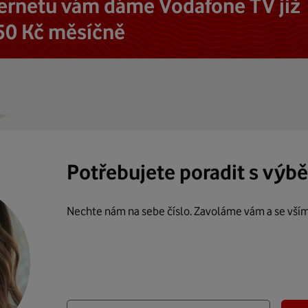
ternetu vám dáme Vodafone TV již
50 Kč měsíčně
Potřebujete poradit s výb
Nechte nám na sebe číslo. Zavoláme vám a se vší