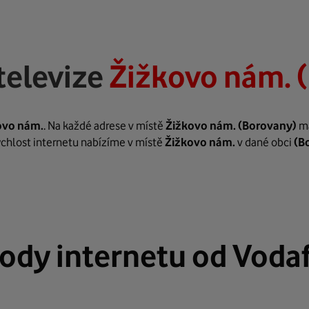
televize
Žižkovo nám. 
ovo nám.
. Na každé adrese v místě
Žižkovo nám.
(Borovany)
má
rychlost internetu nabízíme v místě
Žižkovo nám.
v dané obci
(B
ody internetu od Voda