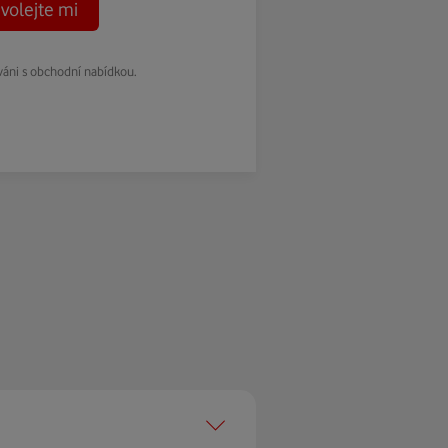
volejte mi
váni s obchodní nabídkou.