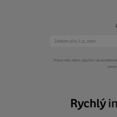
Pokud máte zájem, abychom vás kontaktovali 
pouze 
Rychlý
i