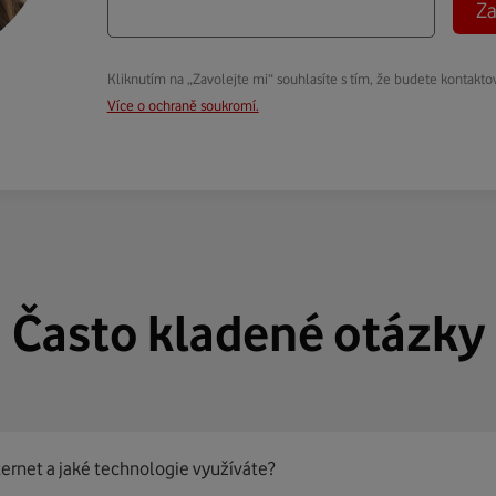
Za
Kliknutím na „Zavolejte mi“ souhlasíte s tím, že budete kontakto
Více o ochraně soukromí.
Často kladené otázky
ternet a jaké technologie využíváte?