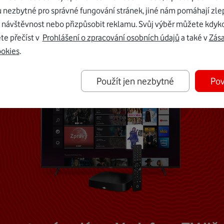
u nezbytné pro správné fungování stránek, jiné nám pomáhají zle
Mohlo by vás zajímat
 návštěvnost nebo přizpůsobit reklamu. Svůj výběr můžete kdyko
te přečíst v
Prohlášení o zpracování osobních údajů
a také v
Zás
ookies
.
Použít jen nezbytné
Pov