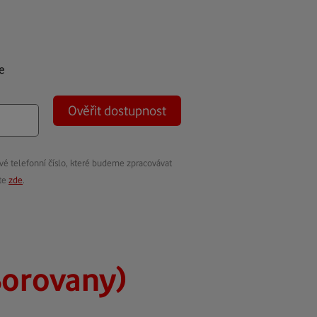
e
Ověřit dostupnost
vé telefonní číslo, které budeme zpracovávat
ete
zde
.
Borovany)