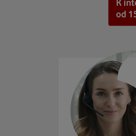
K in
od 1