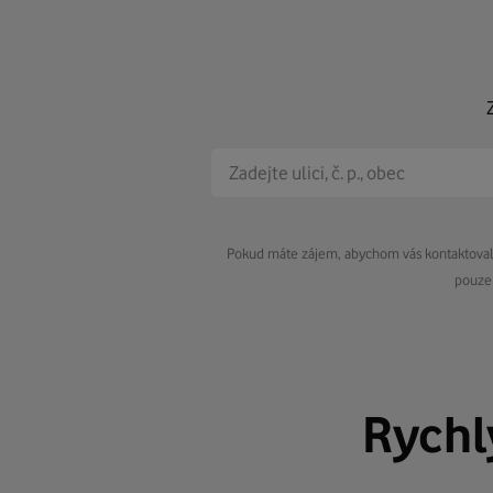
Pokud máte zájem, abychom vás kontaktovali 
pouze 
Rych