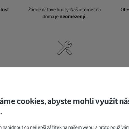
lost
Žádné datové limity! Náš internet na
Ote
doma je
neomezený
.
né
,
Nic nepotřebujete, o vybavení i instalaci
K pe
se
postaráme my
.
áme cookies, abyste mohli využít ná
.
Mohlo by vás zajímat
nabídnout co nejlepší zážitek na našem webu, a proto používám