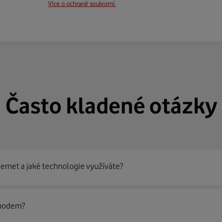
Více o ochraně soukromí.
Často kladené otázky
ternet a jaké technologie využíváte?
out
99 % českých domácností
prostřednictvím několika technol
 modem?
jít nejoptimálnější řešení na vaší adrese.