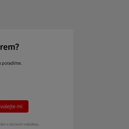
ěrem?
m poradíme.
volejte mi
váni s obchodní nabídkou.