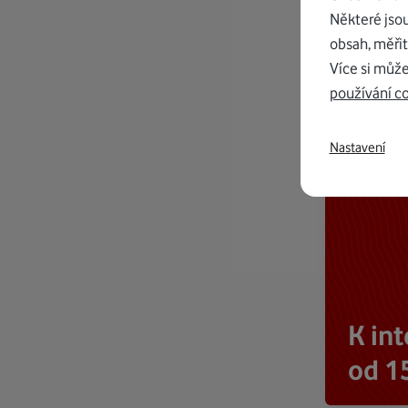
Některé jso
obsah, měřit
Více si může
používání c
Nastavení
K in
od 1