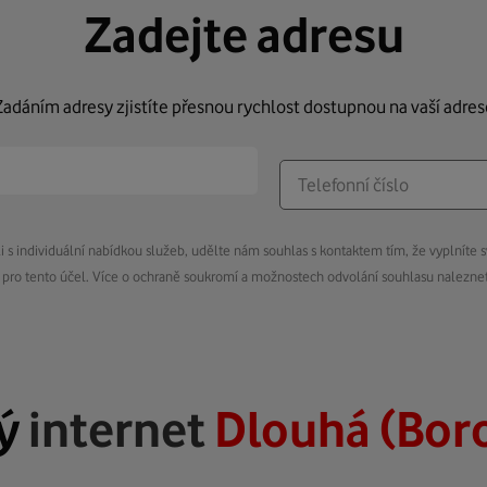
Zadejte adresu
Zadáním adresy zjistíte přesnou rychlost dostupnou na vaší adres
s individuální nabídkou služeb, udělte nám souhlas s kontaktem tím, že vyplníte s
pro tento účel. Více o ochraně soukromí a možnostech odvolání souhlasu nalezn
lý
internet
Dlouhá (Bor