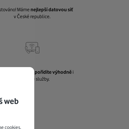
stováno! Máme
nejlepší datovou síť
v České republice.
vnému internetu
pořídíte výhodně
i
další naše služby.
š web
e cookies.