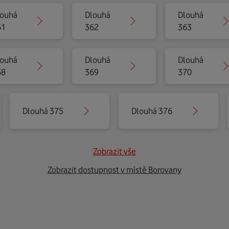
louhá
Dlouhá
Dlouhá
61
362
363
louhá
Dlouhá
Dlouhá
68
369
370
Dlouhá 375
Dlouhá 376
Zobrazit vše
Zobrazit dostupnost v místě Borovany