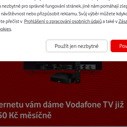
u nezbytné pro správné fungování stránek, jiné nám pomáhají zle
 návštěvnost nebo přizpůsobit reklamu. Svůj výběr můžete kdyko
te přečíst v
Prohlášení o zpracování osobních údajů
a také v
Zás
ookies
.
Použít jen nezbytné
Pov
ternetu vám dáme Vodafone TV již
50 Kč měsíčně