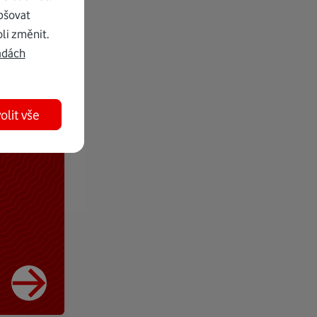
pšovat
li změnit.
adách
olit vše