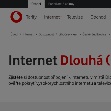
Osobní
Podnikatelé a firmy
Tarify
Internet
Televize
Obchod
Úvod
Internet
Dostupnost
Jihočeský kraj
České Budějovice
Internet
Dlouhá 
Zjistěte si dostupnost připojení k internetu v místě Dl
ověřte pokrytí vysokorychlostního internetu a televiz