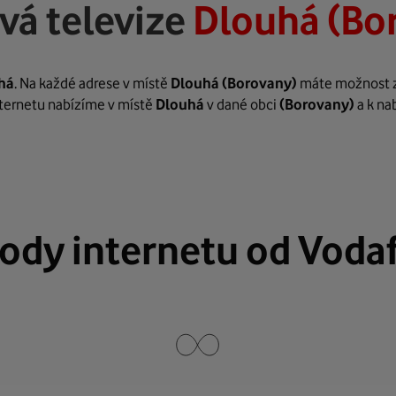
vá televize
Dlouhá (Bo
há
. Na každé adrese v místě
Dlouhá
(Borovany)
máte možnost zař
internetu nabízíme v místě
Dlouhá
v dané obci
(Borovany)
a k na
ody internetu od Voda