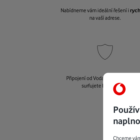
Nabídneme vám ideální řešení i
rych
na vaší adrese.
Připojení od Vodafonu je
bezpeč
surfujete bez starostí.
Použív
naplno
Chceme vám 