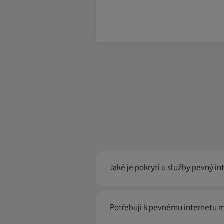
Jaké je pokrytí u služby pevný in
Pevný internet můžeme nabídn
Potřebuji k pevnému internetu
optické sítě. Díky tomu umíme na