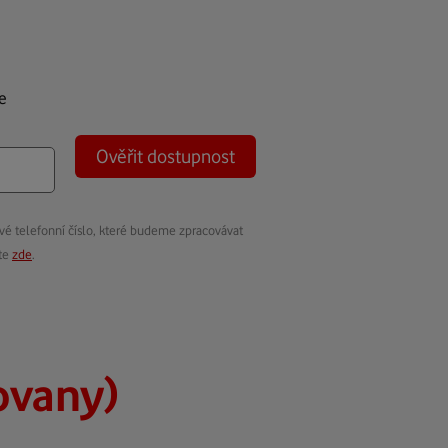
e
Ověřit dostupnost
vé telefonní číslo, které budeme zpracovávat
ete
zde
.
ovany)