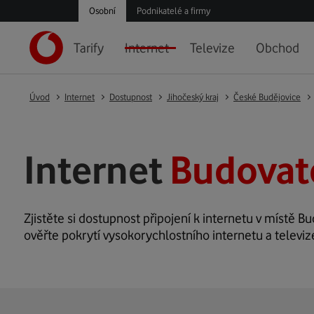
Osobní
Podnikatelé a firmy
Tarify
Internet
Televize
Obchod
Úvod
Internet
Dostupnost
Jihočeský kraj
České Budějovice
Internet
Budovat
Zjistěte si dostupnost připojení k internetu v místě Bu
ověřte pokrytí vysokorychlostního internetu a televiz