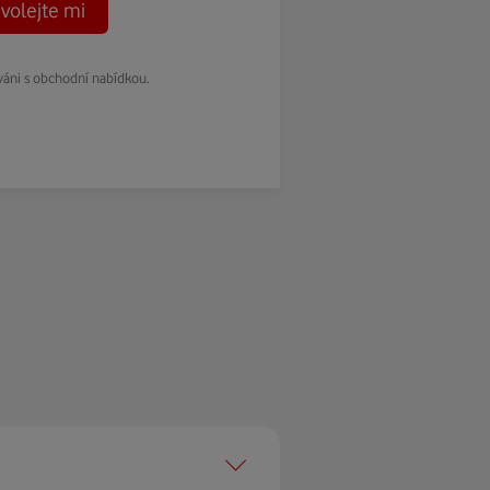
volejte mi
váni s obchodní nabídkou.