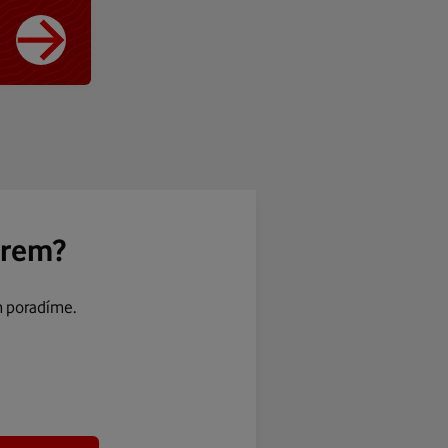
ěrem?
m poradíme.