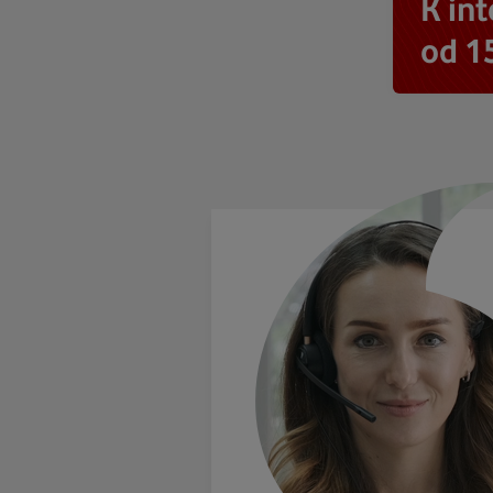
K in
od 1