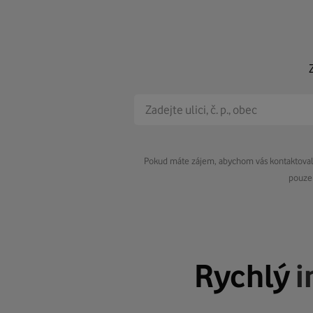
Pokud máte zájem, abychom vás kontaktovali 
pouze 
Rychlý
i