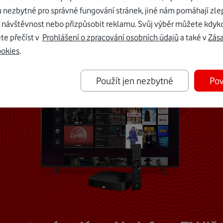
u nezbytné pro správné fungování stránek, jiné nám pomáhají zle
Mohlo by vás zajímat
 návštěvnost nebo přizpůsobit reklamu. Svůj výběr můžete kdyko
te přečíst v
Prohlášení o zpracování osobních údajů
a také v
Zás
ookies
.
Použít jen nezbytné
Pov