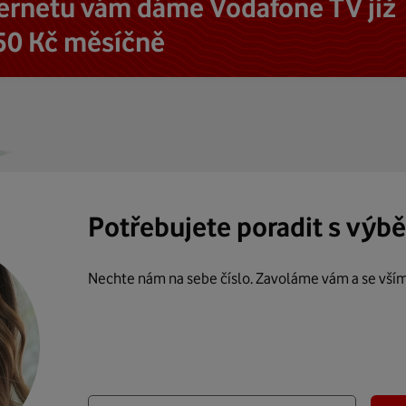
ternetu vám dáme Vodafone TV již
50 Kč měsíčně
Potřebujete poradit s výb
Nechte nám na sebe číslo. Zavoláme vám a se vší