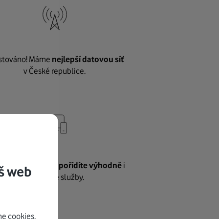
stováno! Máme
nejlepší datovou síť
v České republice.
vnému internetu
pořídíte výhodně
i
š web
další naše služby.
e cookies.