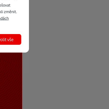
pšovat
li změnit.
adách
olit vše