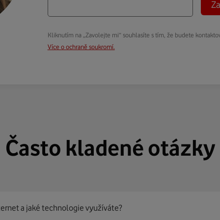
Za
Kliknutím na „Zavolejte mi“ souhlasíte s tím, že budete kontakto
Více o ochraně soukromí.
Často kladené otázky
ternet a jaké technologie využíváte?