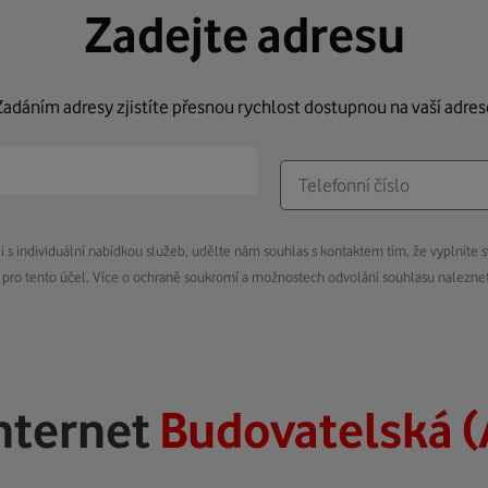
Zadejte adresu
Zadáním adresy zjistíte přesnou rychlost dostupnou na vaší adres
s individuální nabídkou služeb, udělte nám souhlas s kontaktem tím, že vyplníte s
pro tento účel. Více o ochraně soukromí a možnostech odvolání souhlasu nalezn
nternet
Budovatelská 