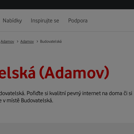
Nabídky
Inspirujte se
Podpora
Adamov
Adamov
Budovatelská
elská (Adamov)
dovatelská. Pořiďte si kvalitní pevný internet na doma či si
e v místě Budovatelská.