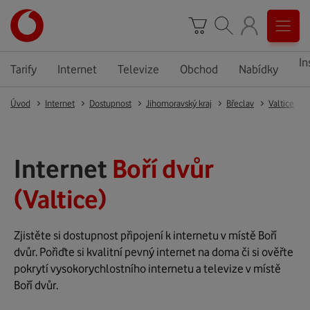
In
Tarify
Internet
Televize
Obchod
Nabídky
Úvod
Internet
Dostupnost
Jihomoravský kraj
Břeclav
Valtice
Internet
Boří dvůr
(Valtice)
Zjistěte si dostupnost připojení k internetu v místě Boří
dvůr. Pořiďte si kvalitní pevný internet na doma či si ověřte
pokrytí vysokorychlostního internetu a televize v místě
Boří dvůr.