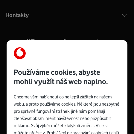
Výkonný bezdrátový modem s Wi-Fi standardem 802.11
ac a pokrytím ve dvou pásmech 2,4 i 5 GHz, který zajistí
Kontakty
silný signál pro celou domácnost. Kompaktní rozměry 21
x 16 x 4 cm, 4 Gigabitové LAN porty a rychlost až 500
Mb/s.
Více o COMPAL CH7465VF
Používáme cookies, abyste
mohli využít náš web naplno.
Chceme vám nabídnout co nejlepší zážitek na našem
Spojte se s Vodafonem
webu, a proto používáme cookies. Některé jsou nezbytné
pro správné fungování stránek, jiné nám pomáhají
Zyxel VMG8623-T50B
:
zlepšovat obsah, měřit návštěvnost nebo přizpůsobit
Rozměry modemu jsou 16 x 22 x 7,5 cm (včetně stojánku)
reklamu. Svůj výběr můžete kdykoli změnit. Více si
a nabízí 4 gigabitové LAN porty a bezdrátové připojení Wi-
můžete přečíst v
Prohlášení o zpracování osobních údajů