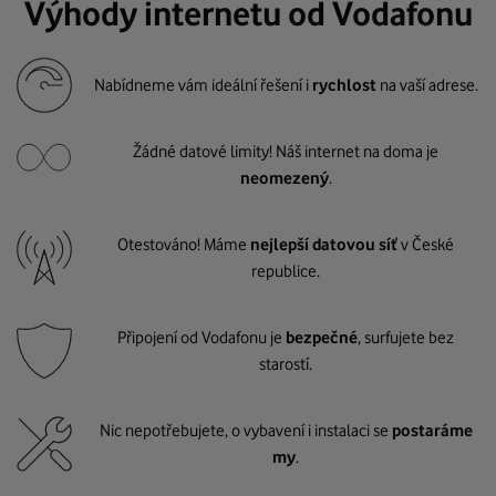
Výhody internetu od Vodafonu
Nabídneme vám ideální řešení i
rychlost
na vaší adrese.
Žádné datové limity! Náš internet na doma je
neomezený
.
Otestováno! Máme
nejlepší datovou síť
v České
republice.
Připojení od Vodafonu je
bezpečné
, surfujete bez
starostí.
Nic nepotřebujete, o vybavení i instalaci se
postaráme
my
.