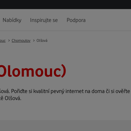
Nabídky
Inspirujte se
Podpora
ouc
Chomoutov
Olšová
(Olomouc)
šová. Pořiďte si kvalitní pevný internet na doma či si ověřte
tě Olšová.