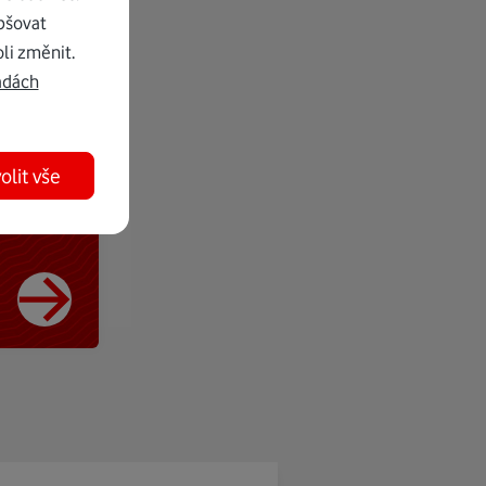
pšovat
li změnit.
adách
olit vše