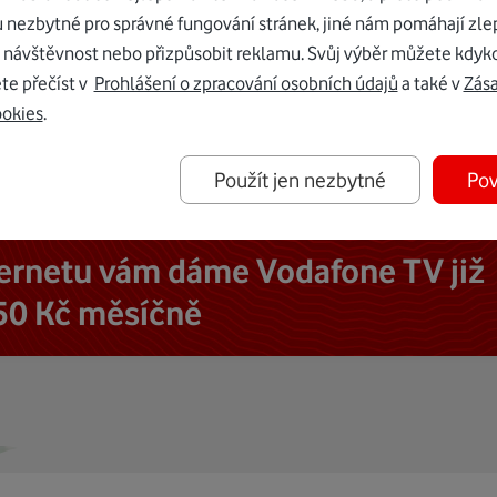
u nezbytné pro správné fungování stránek, jiné nám pomáhají zle
 návštěvnost nebo přizpůsobit reklamu. Svůj výběr můžete kdyko
te přečíst v
Prohlášení o zpracování osobních údajů
a také v
Zás
ookies
.
Použít jen nezbytné
Pov
ternetu vám dáme Vodafone TV již
50 Kč měsíčně