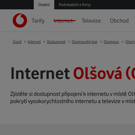
Osobní
Podnikatelé a firmy
Tarify
Internet
Televize
Obchod
Úvod
Internet
Dostupnost
Olomoucký kraj
Olomouc
Olom
Internet
Olšová 
Zjistěte si dostupnost připojení k internetu v místě Ol
pokrytí vysokorychlostního internetu a televize v mís