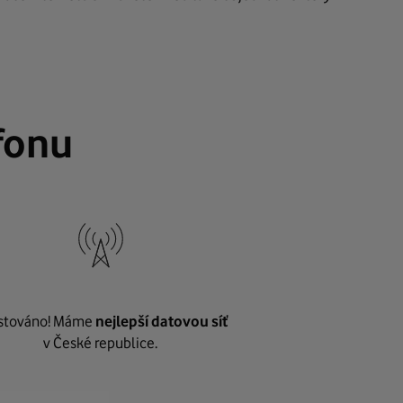
fonu
stováno! Máme
nejlepší datovou síť
v České republice.