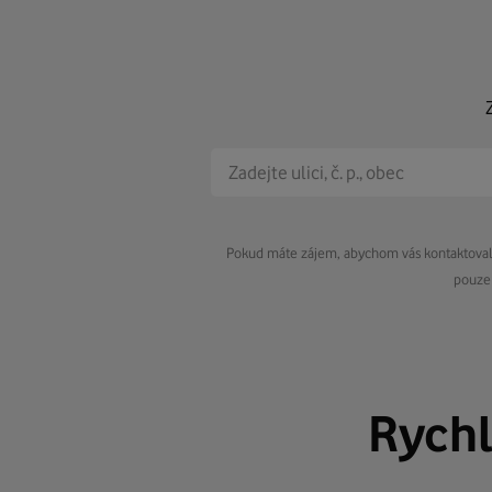
Pokud máte zájem, abychom vás kontaktovali 
pouze 
Rych