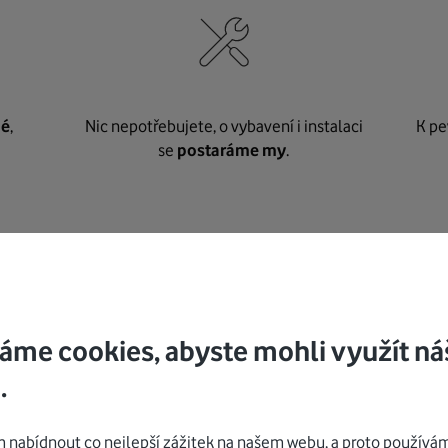
né
,
Nic nepotřebujete, o vybavení i instalaci
K pe
se
postaráme my
.
Mohlo by vás zajímat
áme cookies, abyste mohli využít ná
.
nabídnout co nejlepší zážitek na našem webu, a proto používám