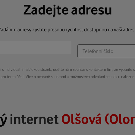
Zadejte adresu
Zadáním adresy zjistíte přesnou rychlost dostupnou na vaší adres
s individuální nabídkou služeb, udělte nám souhlas s kontaktem tím, že vyplníte s
pro tento účel. Více o ochraně soukromí a možnostech odvolání souhlasu nalezn
lý
internet
Olšová (Ol