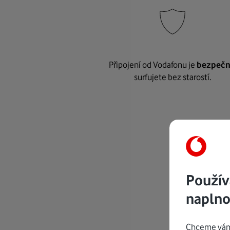
Připojení od Vodafonu je
bezpeč
surfujete bez starostí.
Použív
naplno
Chceme vám 