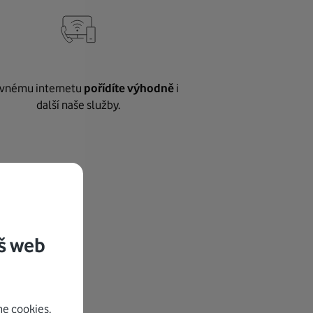
vnému internetu
pořídíte výhodně
i
další naše služby.
š web
e cookies.