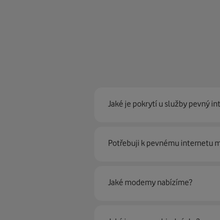
Jaké je pokrytí u služby pevný in
Pevný internet můžeme nabídn
Potřebuji k pevnému internetu
optické sítě. Díky tomu umíme na
Ano, potřebujete. Rádi vám ho 
Jaké modemy nabízíme?
Můžete samozřejmě využít i svůj
poradí naši proškolení prodejci 