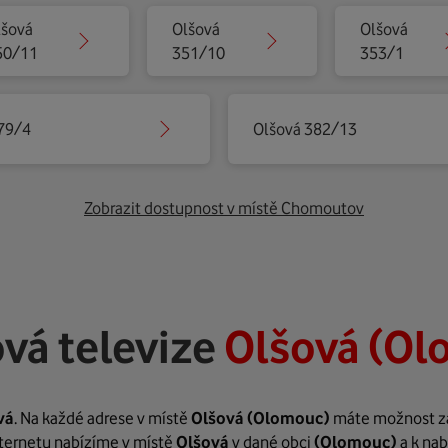
lšová
Olšová
Olšová
50/11
351/10
353/1
79/4
Olšová 382/13
Zobrazit dostupnost v místě Chomoutov
vá televize
Olšová (Ol
vá
. Na každé adrese v místě
Olšová
(Olomouc)
máte možnost zař
internetu nabízíme v místě
Olšová
v dané obci
(Olomouc)
a k nab