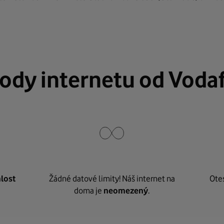
ody internetu od Voda
lost
Žádné datové limity! Náš internet na
Ote
doma je
neomezený
.