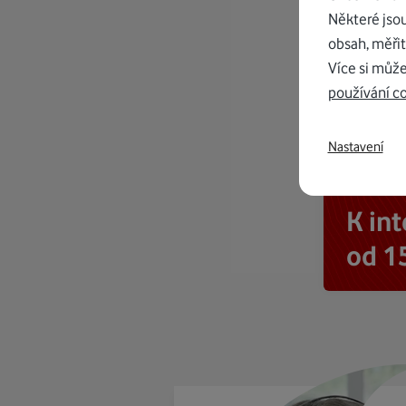
Některé jso
obsah, měřit
Více si může
používání c
Nastavení
K in
od 1