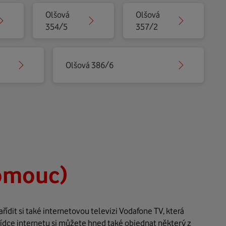
Olšová
Olšová
354/5
357/2
Olšová 386/6
omouc)
ídit si také internetovou televizi Vodafone TV, která
ídce internetu si můžete hned také objednat některý z