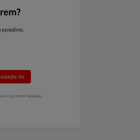
ěrem?
m poradíme.
volejte mi
váni s obchodní nabídkou.