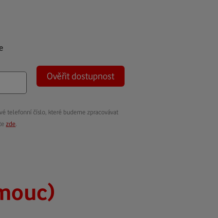
e
Ověřit dostupnost
vé telefonní číslo, které budeme zpracovávat
ete
zde
.
omouc)