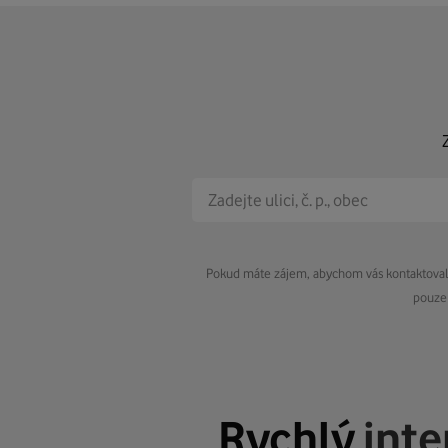
Pokud máte zájem, abychom vás kontaktovali 
pouze 
Rychlý
inte