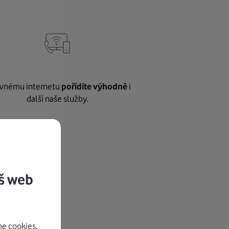
vnému internetu
pořídíte výhodně
i
další naše služby.
š web
e cookies.