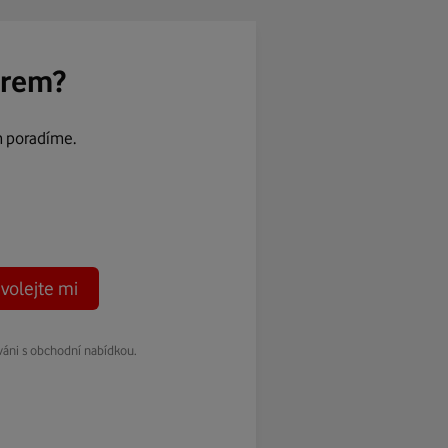
ěrem?
m poradíme.
volejte mi
váni s obchodní nabídkou.