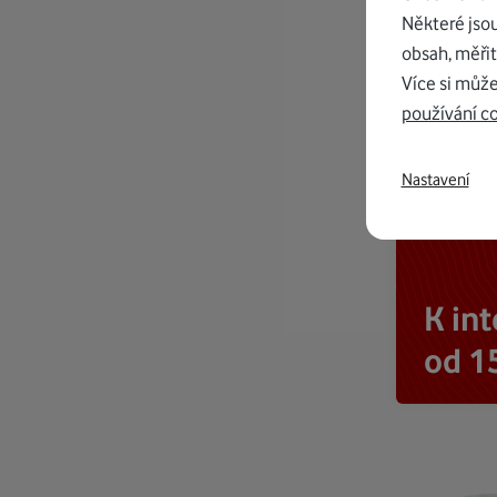
Některé jso
obsah, měřit
Více si může
používání c
Nastavení
K in
od 1