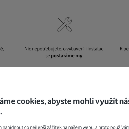
né
,
Nic nepotřebujete, o vybavení i instalaci
K pe
se
postaráme my
.
Mohlo by vás zajímat
áme cookies, abyste mohli využít ná
.
nabídnout co nejlepší zážitek na našem webu, a proto používám