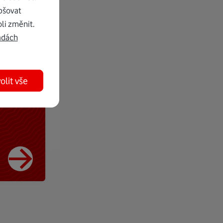
pšovat
li změnit.
adách
olit vše