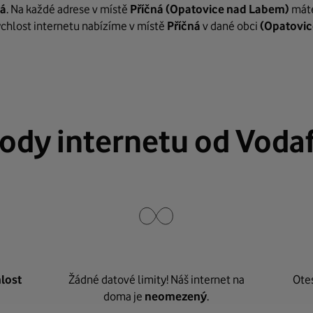
ná
. Na každé adrese v místě
Příčná
(Opatovice nad Labem)
máte
rychlost internetu nabízíme v místě
Příčná
v dané obci
(Opatovic
ody internetu od Voda
lost
Žádné datové limity! Náš internet na
Ote
doma je
neomezený
.