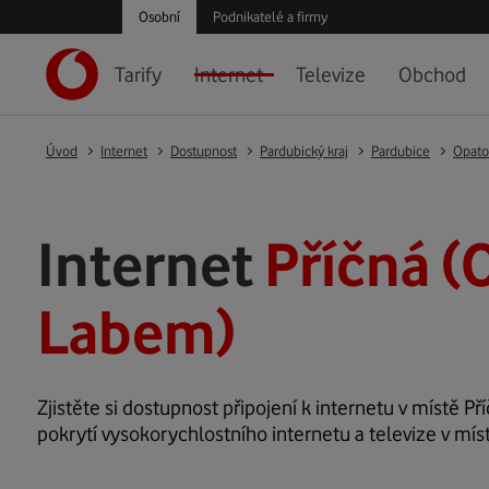
Osobní
Podnikatelé a firmy
Tarify
Internet
Televize
Obchod
Úvod
Internet
Dostupnost
Pardubický kraj
Pardubice
Opato
Internet
Příčná (
Labem)
Zjistěte si dostupnost připojení k internetu v místě Pří
pokrytí vysokorychlostního internetu a televize v míst