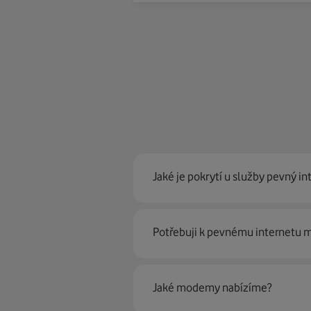
Jaké je pokrytí u služby pevný in
Pevný internet můžeme nabídn
Potřebuji k pevnému internetu
optické sítě. Díky tomu umíme na
Ano, potřebujete. Rádi vám ho 
Jaké modemy nabízíme?