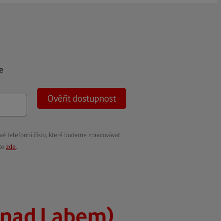
e
Ověřit dostupnost
vé telefonní číslo, které budeme zpracovávat
ete
zde
.
 nad Labem)