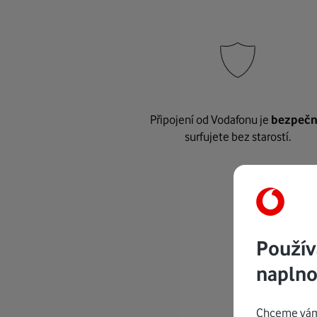
Připojení od Vodafonu je
bezpeč
surfujete bez starostí.
Použív
naplno
Chceme vám 