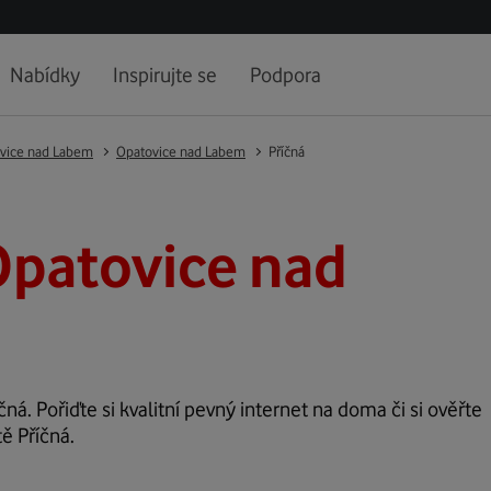
Nabídky
Inspirujte se
Podpora
vice nad Labem
Opatovice nad Labem
Příčná
Opatovice nad
čná. Pořiďte si kvalitní pevný internet na doma či si ověřte
ě Příčná.