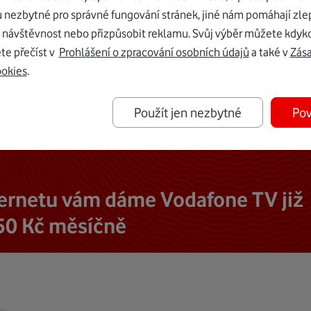
u nezbytné pro správné fungování stránek, jiné nám pomáhají zle
 návštěvnost nebo přizpůsobit reklamu. Svůj výběr můžete kdyko
te přečíst v
Prohlášení o zpracování osobních údajů
a také v
Zás
ookies
.
Použít jen nezbytné
Pov
ternetu vám dáme Vodafone TV již
50 Kč měsíčně