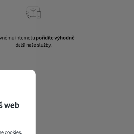
vnému internetu
pořídíte výhodně
i
další naše služby.
š web
e cookies.