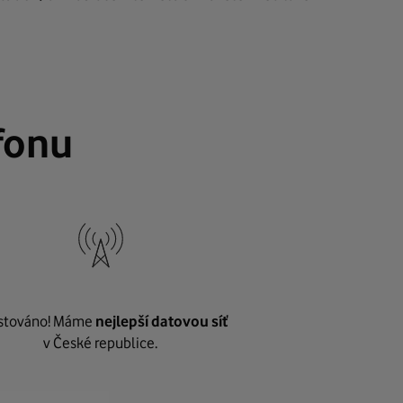
fonu
stováno! Máme
nejlepší datovou síť
v České republice.