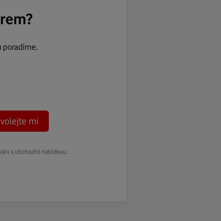
ěrem?
m poradíme.
volejte mi
váni s obchodní nabídkou.