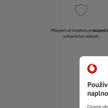
Připojení od Vodafonu je
bezpeč
surfujete bez starostí.
Použív
naplno
Chceme vám 