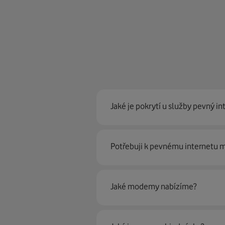
Jaké je pokrytí u služby pevný in
Pevný internet můžeme nabídn
Potřebuji k pevnému internetu
optické sítě. Díky tomu umíme na
Ano, potřebujete. Rádi vám ho 
Jaké modemy nabízíme?
Můžete samozřejmě využít i svůj
poradí naši proškolení prodejci 