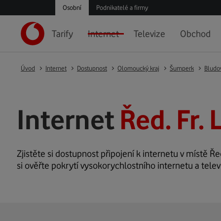
Osobní
Podnikatelé a firmy
Tarify
Internet
Televize
Obchod
Úvod
Internet
Dostupnost
Olomoucký kraj
Šumperk
Bludo
Internet
Řed. Fr.
Zjistěte si dostupnost připojení k internetu v místě Řed
si ověřte pokrytí vysokorychlostního internetu a telev