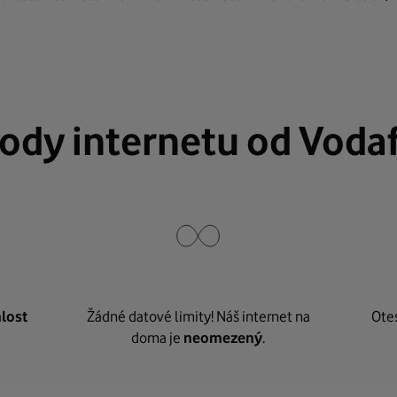
ody internetu od Voda
lost
Žádné datové limity! Náš internet na
Ote
doma je
neomezený
.