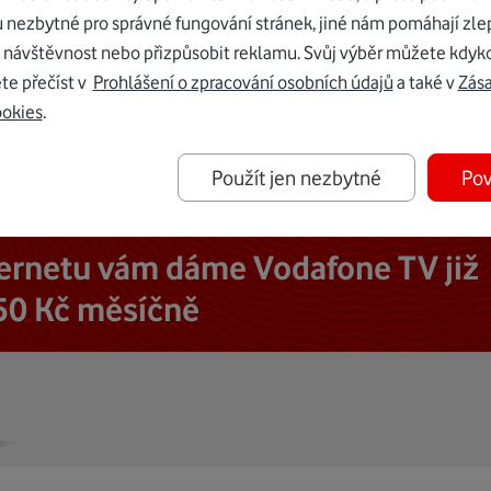
u nezbytné pro správné fungování stránek, jiné nám pomáhají zle
 návštěvnost nebo přizpůsobit reklamu. Svůj výběr můžete kdyko
te přečíst v
Prohlášení o zpracování osobních údajů
a také v
Zás
ookies
.
Použít jen nezbytné
Pov
ternetu vám dáme Vodafone TV již
50 Kč měsíčně