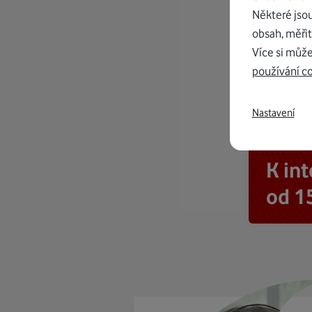
Některé jso
obsah, měřit
Více si může
používání c
Nastavení
K in
od 1