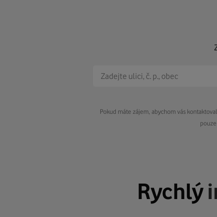
Pokud máte zájem, abychom vás kontaktovali 
pouze 
Rychlý