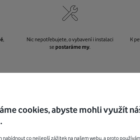
né
,
Nic nepotřebujete, o vybavení i instalaci
K pe
se
postaráme my
.
Mohlo by vás zajímat
áme cookies, abyste mohli využít ná
.
nabídnout co nejlepší zážitek na našem webu, a proto používám