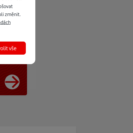
pšovat
li změnit.
adách
olit vše