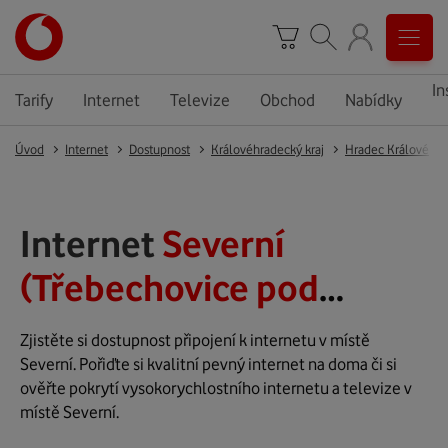
In
Tarify
Internet
Televize
Obchod
Nabídky
Úvod
Internet
Dostupnost
Královéhradecký kraj
Hradec Králové
Internet
Severní
(Třebechovice pod
Orebem)
Zjistěte si dostupnost připojení k internetu v místě
Severní. Pořiďte si kvalitní pevný internet na doma či si
ověřte pokrytí vysokorychlostního internetu a televize v
místě Severní.