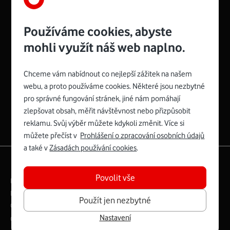
Používáme cookies, abyste
mohli využít náš web naplno.
Chceme vám nabídnout co nejlepší zážitek na našem
Spojte se s Vodafonem
webu, a proto používáme cookies. Některé jsou nezbytné
pro správné fungování stránek, jiné nám pomáhají
Zyxel VMG8623-T50B
:
zlepšovat obsah, měřit návštěvnost nebo přizpůsobit
Rozměry modemu jsou 16 x 22 x 7,5 cm (včetně stojánku)
reklamu. Svůj výběr můžete kdykoli změnit. Více si
a nabízí 4 gigabitové LAN porty a bezdrátové připojení Wi-
můžete přečíst v
Prohlášení o zpracování osobních údajů
Fi ve verzích 802.11 b/g/n/ac pro frekvenci 2,4 GHz a
a také v
Zásadách používání cookies
.
802.11 a/b/g/n/ac pro frekvenci 5 GHz s rychlostí až 866
|
English
Mapa webu
Mb/s.
Povolit vše
Právní­ podmí­nky
Ochrana soukromí­
Více o Zyxel VMG8623-T50B
Digitální odpovědnost
Cookies
Dokumenty
Použít jen nezbytné
Ceník
Nastavení
Copyright © 2026 Vodafone Czech Republic a.s.