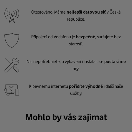
Otestováno! Máme
nejlepší datovou síť
v České
republice.
Připojení od Vodafonu je
bezpečné
, surfujete bez
starostí.
Nic nepotřebujete, o vybavení i instalaci se
postaráme
my
.
K pevnému internetu
pořídíte výhodně
i další naše
služby.
Mohlo by vás zajímat