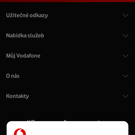
Užitečné odkazy
Nabídka služeb
Můj Vodafone
O nás
COMPAL CH7465VF
:
Výkonný bezdrátový modem s Wi-Fi standardem 802.11
ac a pokrytím ve dvou pásmech 2,4 i 5 GHz, který zajistí
Kontakty
silný signál pro celou domácnost. Kompaktní rozměry 21
x 16 x 4 cm, 4 Gigabitové LAN porty a rychlost až 500
Mb/s.
Více o COMPAL CH7465VF