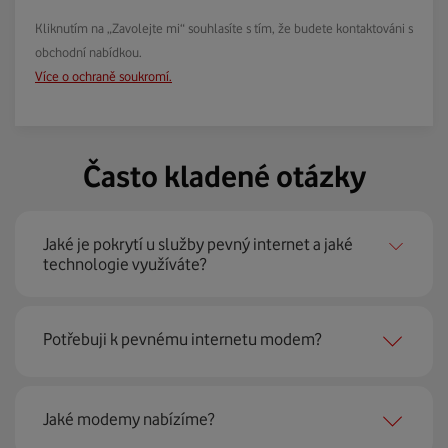
Kliknutím na „Zavolejte mi“ souhlasíte s tím, že budete kontaktováni s
obchodní nabídkou.
Více o ochraně soukromí.
Často kladené otázky
Jaké je pokrytí u služby pevný internet a jaké
technologie využíváte?
Pevný internet můžeme nabídnout
99 % českých
Potřebuji k pevnému internetu modem?
domácností
prostřednictvím několika technologií jako
jsou 4G LTE, xDSL nebo optické sítě. Díky tomu umíme
najít nejoptimálnější řešení na vaší adrese.
Ano, potřebujete. Rádi vám ho poskytneme na splátky. U
Jaké modemy nabízíme?
modemu od Vodafonu navíc garantujeme plnou